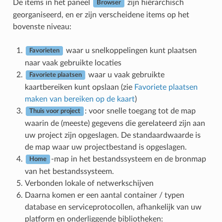
De items in het paneel
zijn hiërarchisch
Browser
georganiseerd, en er zijn verscheidene items op het
bovenste niveau:
waar u snelkoppelingen kunt plaatsen
Favorieten
naar vaak gebruikte locaties
waar u vaak gebruikte
Favoriete plaatsen
kaartbereiken kunt opslaan (zie
Favoriete plaatsen
maken van bereiken op de kaart
)
: voor snelle toegang tot de map
Thuis voor project
waarin de (meeste) gegevens die gerelateerd zijn aan
uw project zijn opgeslagen. De standaardwaarde is
de map waar uw projectbestand is opgeslagen.
-map in het bestandssysteem en de bronmap
Home
van het bestandssysteem.
Verbonden lokale of netwerkschijven
Daarna komen er een aantal container / typen
database en serviceprotocollen, afhankelijk van uw
platform en onderliggende bibliotheken: