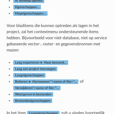
In Terminal openen
Eigenschappen…
Mapeigenschappen…
Voor bladitems die kunnen optreden als lagen in het
project, zal het contextmenu ondersteunende items
hebben. Bijvoorbeeld voor niet-database, niet op service
gebaseerde vector-, raster- en gegevensbronnen met
mazen:
Laag exporteren ► Naar bestand…
Laag aan project toevoegen
Laageigenschappen
of
Beheren ► Hernoemen “<name of file>”…
Verwijderen”<name of file>”…
Weergeven in bestanden
Bestandseigenschappen
In het item
zult u vinden (soortgelijk
Laageigenschappen