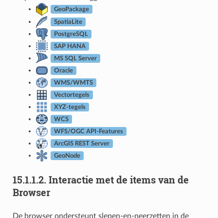
GeoPackage
SpatiaLite
PostgreSQL
SAP HANA
MS SQL Server
Oracle
WMS/WMTS
Vectortegels
XYZ-tegels
WCS
WFS/OGC API-Features
ArcGIS REST Server
GeoNode
15.1.1.2.
Interactie met de items van de
Browser
De browser ondersteunt slepen-en-neerzetten in de