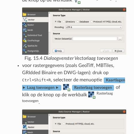
Fig. 15.4
Dialoogvenster Vectorlaag toevoegen
voor rastergegevens (zoals GeoTiff, MBTiles,
GRIdded Binaire en DWG-lagen): druk op
+
+
, selecteer de menuoptie
Ctrl
Shift
R
Kaartlagen
of
► Laag toevoegen ►
Rasterlaag toevoegen
Rasterlaag
klik op de knop op de werkbalk
toevoegen
.