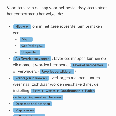
Voor items van de map voor het bestandssysteem biedt
het contextmenu het volgende:
om in het geselecteerde item te maken
Nieuw ►
een:
Map…
GeoPackage…
ShapeFile…
: favoriete mappen kunnen op
Als Favoriet toevoegen
elk moment worden hernoemd (
)
Favoriet hernoemen…
of verwijderd (
).
Favoriet verwijderen
: verborgen mappen kunnen
Verbergen in browser
weer naar zichtbaar worden geschakeld met de
instelling
Extra ► Opties ► Databronnen ► Paden
verbergen in paneel van browser
Deze map snel scannen
Map openen