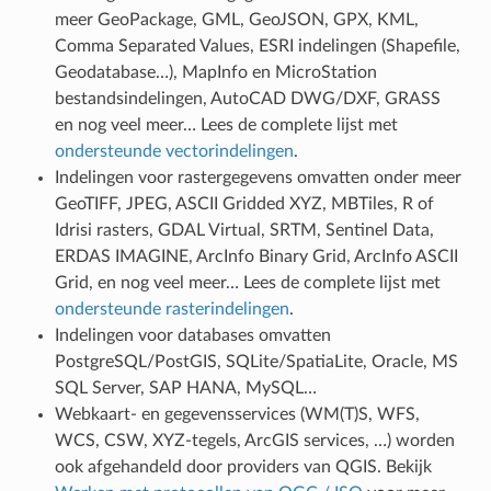
meer GeoPackage, GML, GeoJSON, GPX, KML,
Comma Separated Values, ESRI indelingen (Shapefile,
Geodatabase…), MapInfo en MicroStation
bestandsindelingen, AutoCAD DWG/DXF, GRASS
en nog veel meer… Lees de complete lijst met
ondersteunde vectorindelingen
.
Indelingen voor rastergegevens omvatten onder meer
GeoTIFF, JPEG, ASCII Gridded XYZ, MBTiles, R of
Idrisi rasters, GDAL Virtual, SRTM, Sentinel Data,
ERDAS IMAGINE, ArcInfo Binary Grid, ArcInfo ASCII
Grid, en nog veel meer… Lees de complete lijst met
ondersteunde rasterindelingen
.
Indelingen voor databases omvatten
PostgreSQL/PostGIS, SQLite/SpatiaLite, Oracle, MS
SQL Server, SAP HANA, MySQL…
Webkaart- en gegevensservices (WM(T)S, WFS,
WCS, CSW, XYZ-tegels, ArcGIS services, …) worden
ook afgehandeld door providers van QGIS. Bekijk