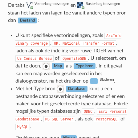
Vectorlaag toevoegen
Rasterlaag toevoegen
De tabs
en
staan het laden van lagen toe vanuit andere typen bron
dan
:
Bestand
U kunt specifieke vectorindelingen, zoals
ArcInfo
,
,
Binary
Coverage
UK.
National
Transfer
Format
laden als ook de indeling voor ruwe TIGER van het
of
. U selecteert, om
US
Census
Bureau
OpenfileGDB
dat te doen,
als
. In dit geval
Map
Type bron
kan een map worden geselecteerd in het
Bladeren
dialoogvenster, na het drukken op
.
…
Met het Type bron
kunt u een
Database
bestaande databaseverbinding selecteren of er een
maken voor het geselecteerde type database. Enkele
mogelijke typen databases zijn
,
ODBC
Esri
Personal
,
, als ook
of
Geodatabase
MS
SQL
Server
PostgreSQL
.
MySQL
Drukken op de knop
opent het