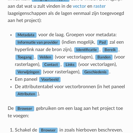
aan dat wat u zult vinden in de
vector
en
raster
laageigenschappen als de lagen eenmaal zijn toegevoegd
aan het project):
voor de laag. Groepen voor metadata:
Metadata
(indien mogelijk,
zal een
Informatie van provider
Pad
hyperlink naar de bron zijn),
,
,
Identificatie
Bereik
,
(voor vectorlagen),
(voor
Toegang
Velden
Banden
rasterlagen),
,
(voor vectorlagen),
Contact
Links
(voor rasterlagen),
.
Verwijzingen
Geschiedenis
Een paneel
Voorbeeld
De attributentabel voor vectorbronnen (in het paneel
).
Attributen
De
gebruiken om een laag aan het project toe
Browser
te voegen:
Schakel de
in zoals hierboven beschreven.
Browser