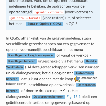
ondersteunen. Voer, om de lijst met beschikbare
indelingen te bekijken, de opdrachten voor de
opdrachtregel
(voor vectors) en
ogrinfo
--formats
(voor rasters) uit, of selecteer
gdalinfo
--formats
het menu
in QGIS.
Extra ► Opties ► GDAL
In QGIS, afhankelijk van de gegevensindeling, staan
verschillende gereedschappen om een gegevensset te
openen, voornamelijk beschikbaar in het menu
of vanaf de werkbalk
Kaartlagen ► Laag toevoegen ►
(ingeschakeld via het menu
Kaartlagen beheren
Beeld ►
). Al deze gereedschappen verwijzen naar een
Werkbalken
uniek dialoogvenster, het dialoogvenster
Databronnen
Databronnen
, dat u kunt openen met de knop
beheren
beheren openen
, beschikbaar op de werkbalk
Databronnen
, of door te drukken op
+
. Het
Ctrl
L
beheren
dialoogvenster
Fig. 15.1
biedt een
Databronnen beheren
geünificeerde interface om gegevens, gebaseerd op