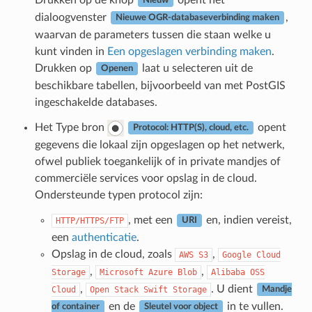
Nieuw
dialoogvenster
,
Nieuwe OGR-databaseverbinding maken
waarvan de parameters tussen die staan welke u
kunt vinden in
Een opgeslagen verbinding maken
.
Drukken op
laat u selecteren uit de
Openen
beschikbare tabellen, bijvoorbeeld van met PostGIS
ingeschakelde databases.
Het Type bron
opent
Protocol: HTTP(S), cloud, etc.
gegevens die lokaal zijn opgeslagen op het netwerk,
ofwel publiek toegankelijk of in private mandjes of
commerciële services voor opslag in de cloud.
Ondersteunde typen protocol zijn:
, met een
en, indien vereist,
HTTP/HTTPS/FTP
URI
een
authenticatie
.
Opslag in de cloud, zoals
,
AWS
S3
Google
Cloud
,
,
Storage
Microsoft
Azure
Blob
Alibaba
OSS
,
. U dient
Cloud
Open
Stack
Swift
Storage
Mandje
en de
in te vullen.
of container
Sleutel voor object