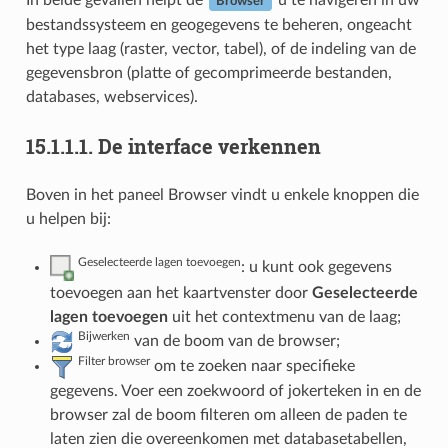
In beide gevallen helpt de
u te navigeren in uw
Browser
bestandssysteem en geogegevens te beheren, ongeacht
het type laag (raster, vector, tabel), of de indeling van de
gegevensbron (platte of gecomprimeerde bestanden,
databases, webservices).
15.1.1.1.
De interface verkennen
Boven in het paneel Browser vindt u enkele knoppen die
u helpen bij:
Geselecteerde lagen toevoegen
: u kunt ook gegevens
toevoegen aan het kaartvenster door
Geselecteerde
lagen toevoegen
uit het contextmenu van de laag;
Bijwerken
van de boom van de browser;
Filter browser
om te zoeken naar specifieke
gegevens. Voer een zoekwoord of jokerteken in en de
browser zal de boom filteren om alleen de paden te
laten zien die overeenkomen met databasetabellen,