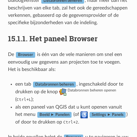
dialoogvenster
, maar meer dan het
Databronnen beheren
beschrijven van elke tab, zal het ook de gereedschappen
verkennen, gebaseerd op de gegevensprovider of de
specifieke bijzonderheden van de indeling.
15.1.1.
Het paneel Browser
De
is één van de vele manieren om snel een
Browser
eenvoudig uw gegevens aan projecten toe te voegen.
Het is beschikbaar als:
een tab
, ingeschakeld door te
Databronnen beheren
Databronnen beheren openen
drukken op de knop
(
+
);
Ctrl
L
als een paneel van QGIS dat u kunt openen vanuit
het menu
(of
)
Beeld ► Panelen
Settings ► Panels
of door te drukken op
+
.
Ctrl
2