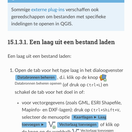
Sommige
externe plug-ins
verschaffen ook
gereedschappen om bestanden met specifieke
indelingen te openen in QGIS.
15.1.3.1.
Een laag uit een bestand laden
Een laag uit een bestand laden:
Open de tab voor het type laag in het dialoogvenster
, d.i. klik op de knop
Databronnen beheren
Databronnen beheren openen
(of druk op
+
) en
Ctrl
L
schakel de tab voor het doel in of:
voor vectorgegevens (zoals GML, ESRI Shapefile,
Mapinfo- en DXF-lagen): druk op
+
+
,
Ctrl
Shift
V
selecteer de menuoptie
Kaartlagen ► Laag
of klik op
toevoegen ►
Vectorlaag toevoegen
Vectorlaag toevoegen
de knop op de werkbalk
.