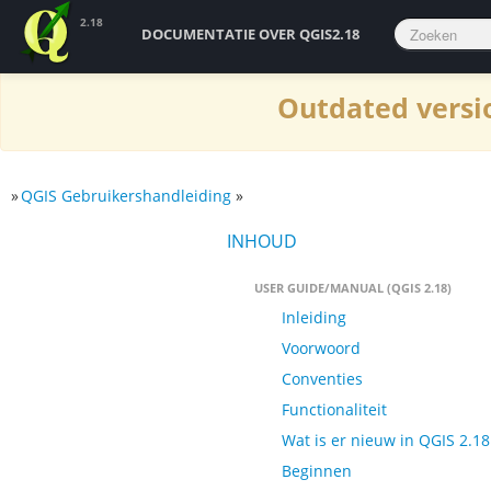
2.18
DOCUMENTATIE OVER QGIS2.18
Outdated versio
»
QGIS Gebruikershandleiding
»
INHOUD
USER GUIDE/MANUAL (QGIS 2.18)
Inleiding
Voorwoord
Conventies
Functionaliteit
Wat is er nieuw in QGIS 2.18
Beginnen