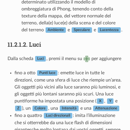
determinato utilizzando il modello di
ombreggiatura di Phong, tenendo conto della
texture della mappa, del vettore normale del
terreno, della(e) luce(e) della scena e del colore
del terreno
e
e
.
Ambiente
Speculare
Lucentezza
11.2.1.2.
Luci
Dalla scheda
, premi il menu su
per aggiungere
Luci
fino a otto
: emette luce in tutte le
Punti luce
direzioni, come una sfera di luce che riempie un’area.
Gli oggetti più vicini alla luce saranno più luminosi, e
gli oggetti più lontani saranno più scuri. Una luce
puntiforme ha impostata una posizione (
,
e
X
Y
), un
, una
e una
Z
Colore
Intensità
Attenuazione
fino a quattro
: imita l’illuminazione
Luci direzionali
che si otterrebbe da una luce flash di dimensioni
gigantesche molto lontana dai vostri oggetti, sempre