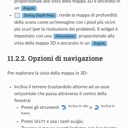
proporzionale alla vista della mappa 3D e ancorato in
un
.
Angolo
: rende la mappa di profondità
Debug Depth Map
della scena come un’immagine con i pixel più vicini
più scuri (per la risoluzione dei problemi). Il widget è
impostato con una
proporzionale alla
Dimensione
vista della mappa 3D e ancorato in un
.
Angolo
11.2.2.
Opzioni di navigazione
Per esplorare la vista della mappa in 3D:
Inclina il terreno (ruotandolo attorno ad un asse
orizzontale che passa attraverso il centro della
finestra)
Inclina in alto
Inclina in
Premi gli strumenti
e
basso
.
Premi
Shift
e usa i tasti su/giù.