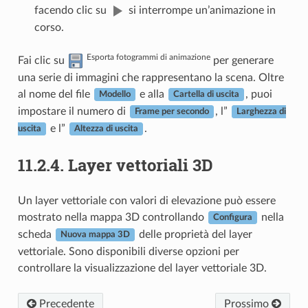
facendo clic su
si interrompe un’animazione in
corso.
Esporta fotogrammi di animazione
Fai clic su
per generare
una serie di immagini che rappresentano la scena. Oltre
al nome del file
e alla
, puoi
Modello
Cartella di uscita
impostare il numero di
, l”
Frame per secondo
Larghezza di
e l”
.
uscita
Altezza di uscita
11.2.4.
Layer vettoriali 3D
Un layer vettoriale con valori di elevazione può essere
mostrato nella mappa 3D controllando
nella
Configura
scheda
delle proprietà del layer
Nuova mappa 3D
vettoriale. Sono disponibili diverse opzioni per
controllare la visualizzazione del layer vettoriale 3D.
Precedente
Prossimo