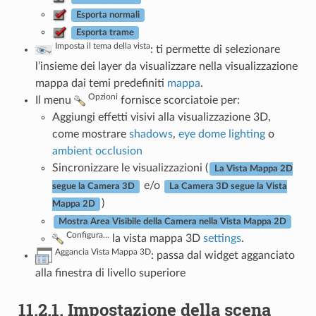
Esporta normali
Esporta trame
Imposta il tema della vista
: ti permette di selezionare
l’insieme dei layer da visualizzare nella visualizzazione
mappa dai temi predefiniti
mappa
.
Opzioni
Il menu
fornisce scorciatoie per:
Aggiungi effetti visivi alla visualizzazione 3D,
come mostrare
shadows
,
eye dome lighting
o
ambient occlusion
Sincronizzare le visualizzazioni (
La Vista Mappa 2D
e/o
segue la Camera 3D
La Camera 3D segue la Vista
)
Mappa 2D
Mostra Area Visibile della Camera nella Vista Mappa 2D
Configura…
la vista mappa 3D
settings
.
Aggancia Vista Mappa 3D
: passa dal widget agganciato
alla finestra di livello superiore
11.2.1.
Impostazione della scena