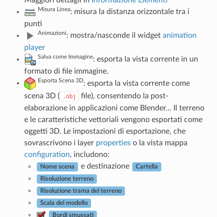
Misura Linea
: misura la distanza orizzontale tra i
punti
Animazioni
: mostra/nasconde il widget
animation
player
Salva come Immagine
: esporta la vista corrente in un
formato di file immagine.
Esporta Scena 3D
: esporta la vista corrente come
scena 3D (
file), consentendo la post-
.obj
elaborazione in applicazioni come Blender… Il terreno
e le caratteristiche vettoriali vengono esportati come
oggetti 3D. Le impostazioni di esportazione, che
sovrascrivono i layer
properties
o la vista mappa
configuration
, includono:
e destinazione
Nome scena
Cartella
Risoluzione terreno
Risoluzione trama del terreno
Scala del modello
Bordi smussati