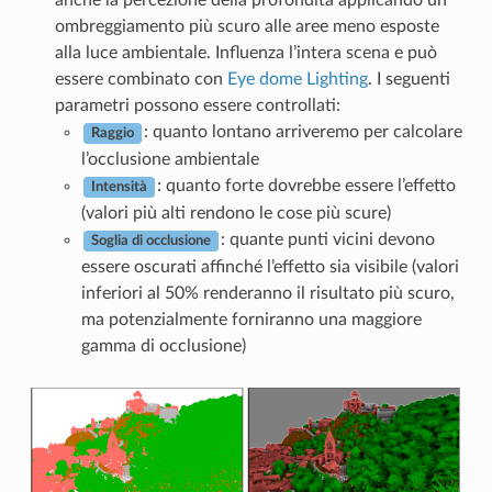
anche la percezione della profondità applicando un
ombreggiamento più scuro alle aree meno esposte
alla luce ambientale. Influenza l’intera scena e può
essere combinato con
Eye dome Lighting
. I seguenti
parametri possono essere controllati:
: quanto lontano arriveremo per calcolare
Raggio
l’occlusione ambientale
: quanto forte dovrebbe essere l’effetto
Intensità
(valori più alti rendono le cose più scure)
: quante punti vicini devono
Soglia di occlusione
essere oscurati affinché l’effetto sia visibile (valori
inferiori al 50% renderanno il risultato più scuro,
ma potenzialmente forniranno una maggiore
gamma di occlusione)