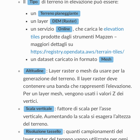
Il
di terreno in elevazione può essere:
Tipo
un
Terreno pianeggiante
un layer
DEM (Raster)
un servizio
, che carica le
elevation
Online
tiles
prodotte dagli strumenti Mapzen –
maggiori dettagli su
https://registry.opendata.aws/terrain-tiles/
un dataset caricato in formato
Mesh
: Layer raster o mesh da usare per la
Altitudine
generazione del terreno. Il layer raster deve
contenere una banda che rappresenti l’elevazione.
Per un layer mesh, vengono usati i valori Z dei
vertici.
: fattore di scala per l’asse
Scala verticale
verticale. Aumentando la scala si esagera l’altezza
del terreno.
: quanti campionamenti del
Risoluzione tassello
layer raster del terreno vanno utilizzate per ogni