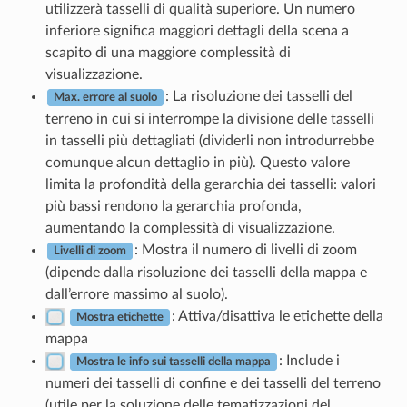
utilizzerà tasselli di qualità superiore. Un numero
inferiore significa maggiori dettagli della scena a
scapito di una maggiore complessità di
visualizzazione.
: La risoluzione dei tasselli del
Max. errore al suolo
terreno in cui si interrompe la divisione delle tasselli
in tasselli più dettagliati (dividerli non introdurrebbe
comunque alcun dettaglio in più). Questo valore
limita la profondità della gerarchia dei tasselli: valori
più bassi rendono la gerarchia profonda,
aumentando la complessità di visualizzazione.
: Mostra il numero di livelli di zoom
Livelli di zoom
(dipende dalla risoluzione dei tasselli della mappa e
dall’errore massimo al suolo).
: Attiva/disattiva le etichette della
Mostra etichette
mappa
: Include i
Mostra le info sui tasselli della mappa
numeri dei tasselli di confine e dei tasselli del terreno
(utile per la soluzione delle tematizzazioni del