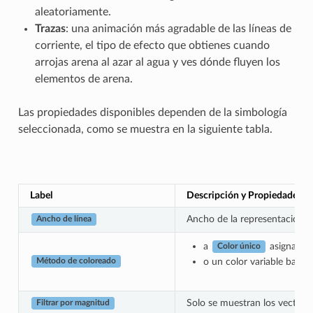
aleatoriamente.
Trazas
: una animación más agradable de las líneas de
corriente, el tipo de efecto que obtienes cuando
arrojas arena al azar al agua y ves dónde fluyen los
elementos de arena.
Las propiedades disponibles dependen de la simbología
seleccionada, como se muestra en la siguiente tabla.
Label
Descripción y Propiedades
Ancho de la representación ve
Ancho de línea
a
asignado a
Color único
o un color variable basad
Método de coloreado
Solo se muestran los vectore
Filtrar por magnitud