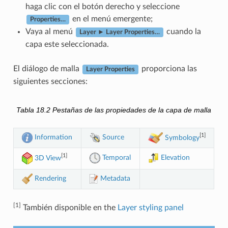
haga clic con el botón derecho y seleccione
en el menú emergente;
Properties…
Vaya al menú
cuando la
Layer ► Layer Properties…
capa este seleccionada.
El diálogo de malla
proporciona las
Layer Properties
siguientes secciones:
Tabla 18.2
Pestañas de las propiedades de la capa de malla
[1]
Information
Source
Symbology
[1]
Temporal
Elevation
3D View
Rendering
Metadata
[1]
También disponible en the
Layer styling panel