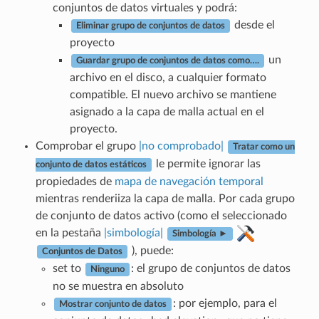
conjuntos de datos virtuales y podrá:
desde el
Eliminar grupo de conjuntos de datos
proyecto
un
Guardar grupo de conjuntos de datos como….
archivo en el disco, a cualquier formato
compatible. El nuevo archivo se mantiene
asignado a la capa de malla actual en el
proyecto.
Comprobar el grupo
|no comprobado|
Tratar como un
le permite ignorar las
conjunto de datos estáticos
propiedades de
mapa de navegación temporal
mientras renderiiza la capa de malla. Por cada grupo
de conjunto de datos activo (como el seleccionado
en la pestaña
|simbología|
Simbología ►
), puede:
Conjuntos de Datos
set to
: el grupo de conjuntos de datos
Ninguno
no se muestra en absoluto
: por ejemplo, para el
Mostrar conjunto de datos