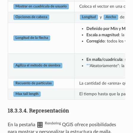
Coloca el vector en una cuad
Mostrar en cuadrícula de usuario
y
de la p
Opciones de cabeza
Longitud
Ancho
Definido por Min y Max
:
Escala a magnitud
: la lo
Longitud de la flecha
Corregido
: todos los vec
En malla/cuadrícula
: se b
**
Aleatoriamente*: la col
Agiliza el método de siembra
La cantidad de «arena» que des
Recuento de partículas
El tiempo hasta que la partíc
Max tail length
18.3.3.4.
Representación
Rendering
En la pestaña
QGIS ofrece posibilidades
para mostrar y personalizar la estructura de malla.