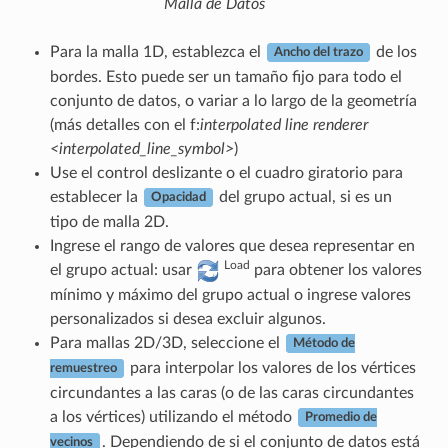
Malla de Datos
Para la malla 1D, establezca el
de los
Ancho del trazo
bordes. Esto puede ser un tamaño fijo para todo el
conjunto de datos, o variar a lo largo de la geometría
(más detalles con el f:
interpolated line renderer
<interpolated_line_symbol>
)
Use el control deslizante o el cuadro giratorio para
establecer la
del grupo actual, si es un
Opacidad
tipo de malla 2D.
Ingrese el rango de valores que desea representar en
Load
el grupo actual: usar
para obtener los valores
mínimo y máximo del grupo actual o ingrese valores
personalizados si desea excluir algunos.
Para mallas 2D/3D, seleccione el
Método de
para interpolar los valores de los vértices
remuestreo
circundantes a las caras (o de las caras circundantes
a los vértices) utilizando el método
Promedio de
. Dependiendo de si el conjunto de datos está
vecinos