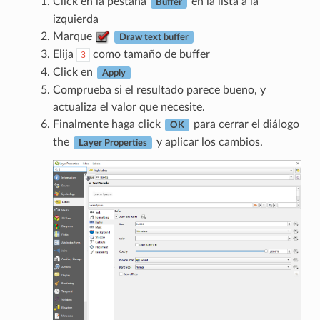
Click en la pestaña
en la lista a la
Buffer
izquierda
Marque
Draw text buffer
Elija
como tamaño de buffer
3
Click en
Apply
Comprueba si el resultado parece bueno, y
actualiza el valor que necesite.
Finalmente haga click
para cerrar el diálogo
OK
the
y aplicar los cambios.
Layer Properties