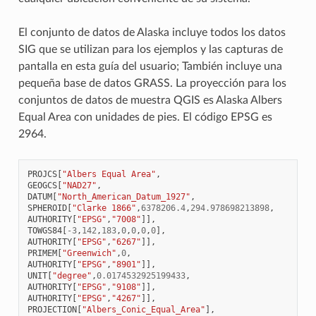
El conjunto de datos de Alaska incluye todos los datos
SIG que se utilizan para los ejemplos y las capturas de
pantalla en esta guía del usuario; También incluye una
pequeña base de datos GRASS. La proyección para los
conjuntos de datos de muestra QGIS es Alaska Albers
Equal Area con unidades de pies. El código EPSG es
2964.
PROJCS
[
"Albers Equal Area"
,
GEOGCS
[
"NAD27"
,
DATUM
[
"North_American_Datum_1927"
,
SPHEROID
[
"Clarke 1866"
,
6378206.4
,
294.978698213898
,
AUTHORITY
[
"EPSG"
,
"7008"
]],
TOWGS84
[
-
3
,
142
,
183
,
0
,
0
,
0
,
0
],
AUTHORITY
[
"EPSG"
,
"6267"
]],
PRIMEM
[
"Greenwich"
,
0
,
AUTHORITY
[
"EPSG"
,
"8901"
]],
UNIT
[
"degree"
,
0.0174532925199433
,
AUTHORITY
[
"EPSG"
,
"9108"
]],
AUTHORITY
[
"EPSG"
,
"4267"
]],
PROJECTION
[
"Albers_Conic_Equal_Area"
],