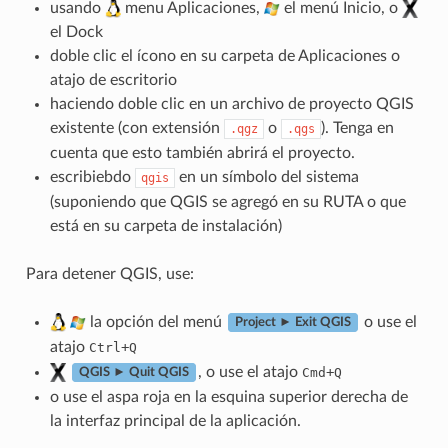
usando
menu Aplicaciones,
el menú Inicio, o
el Dock
doble clic el ícono en su carpeta de Aplicaciones o
atajo de escritorio
haciendo doble clic en un archivo de proyecto QGIS
existente (con extensión
o
). Tenga en
.qgz
.qgs
cuenta que esto también abrirá el proyecto.
escribiebdo
en un símbolo del sistema
qgis
(suponiendo que QGIS se agregó en su RUTA o que
está en su carpeta de instalación)
Para detener QGIS, use:
la opción del menú
o use el
Project ► Exit QGIS
atajo
+
Ctrl
Q
, o use el atajo
+
Cmd
Q
QGIS ► Quit QGIS
o use el aspa roja en la esquina superior derecha de
la interfaz principal de la aplicación.