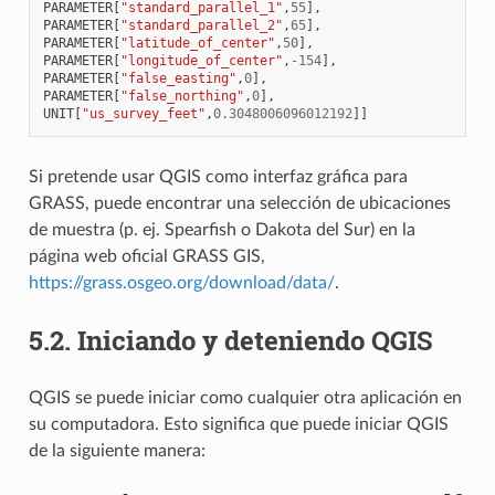
PARAMETER
[
"standard_parallel_1"
,
55
],
PARAMETER
[
"standard_parallel_2"
,
65
],
PARAMETER
[
"latitude_of_center"
,
50
],
PARAMETER
[
"longitude_of_center"
,
-
154
],
PARAMETER
[
"false_easting"
,
0
],
PARAMETER
[
"false_northing"
,
0
],
UNIT
[
"us_survey_feet"
,
0.3048006096012192
]]
Si pretende usar QGIS como interfaz gráfica para
GRASS, puede encontrar una selección de ubicaciones
de muestra (p. ej. Spearfish o Dakota del Sur) en la
página web oficial GRASS GIS,
https://grass.osgeo.org/download/data/
.
5.2.
Iniciando y deteniendo QGIS
QGIS se puede iniciar como cualquier otra aplicación en
su computadora. Esto significa que puede iniciar QGIS
de la siguiente manera: