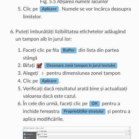
Fig. 5.5
Afișarea numele lacurilor
Clic pe
. Numele se vor încărca deasupra
Aplicare
limitelor.
Puteți îmbunătăți lizibilitatea etichetelor adăugând
un tampon alb în jurul lor:
Faceți clic pe fila
din lista din partea
Buffer
stângă
Bifați
Desenare zonă tampon în jurul textului
Alegeți
pentru dimensiunea zonei tampon
3
Clic pe
.
Aplicare
Verificați dacă rezultatul arată bine și actualizați
valoarea dacă este cazul.
În cele din urmă, faceți clic pe
pentru a
OK
închide fereastra
și pentru a
Proprietăților stratului
aplica modificările.