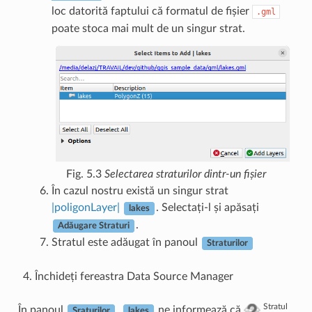
loc datorită faptului că formatul de fișier
.gml
poate stoca mai mult de un singur strat.
Fig. 5.3
Selectarea straturilor dintr-un fișier
În cazul nostru există un singur strat
|poligonLayer|
. Selectați-l și apăsați
lakes
.
Adăugare Straturi
Stratul este adăugat în panoul
Straturilor
Închideți fereastra Data Source Manager
Stratul
În panoul
,
ne informează că
Sraturilor
lakes