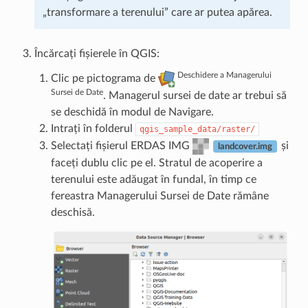
„transformare a terenului” care ar putea apărea.
Încărcați fișierele în QGIS:
Deschidere a Managerului
Clic pe pictograma de
Sursei de Date
. Managerul sursei de date ar trebui să
se deschidă în modul de Navigare.
Intrați în folderul
qgis_sample_data/raster/
Selectați fișierul ERDAS IMG
și
landcover.img
faceți dublu clic pe el. Stratul de acoperire a
terenului este adăugat în fundal, în timp ce
fereastra Managerului Sursei de Date rămâne
deschisă.