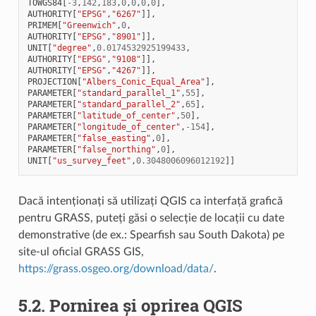
TOWGS84
[
-
3
,
142
,
183
,
0
,
0
,
0
,
0
],
AUTHORITY
[
"EPSG"
,
"6267"
]],
PRIMEM
[
"Greenwich"
,
0
,
AUTHORITY
[
"EPSG"
,
"8901"
]],
UNIT
[
"degree"
,
0.0174532925199433
,
AUTHORITY
[
"EPSG"
,
"9108"
]],
AUTHORITY
[
"EPSG"
,
"4267"
]],
PROJECTION
[
"Albers_Conic_Equal_Area"
],
PARAMETER
[
"standard_parallel_1"
,
55
],
PARAMETER
[
"standard_parallel_2"
,
65
],
PARAMETER
[
"latitude_of_center"
,
50
],
PARAMETER
[
"longitude_of_center"
,
-
154
],
PARAMETER
[
"false_easting"
,
0
],
PARAMETER
[
"false_northing"
,
0
],
UNIT
[
"us_survey_feet"
,
0.3048006096012192
]]
Dacă intenționați să utilizați QGIS ca interfață grafică
pentru GRASS, puteți găsi o selecție de locații cu date
demonstrative (de ex.: Spearfish sau South Dakota) pe
site-ul oficial GRASS GIS,
https://grass.osgeo.org/download/data/
.
5.2.
Pornirea și oprirea QGIS