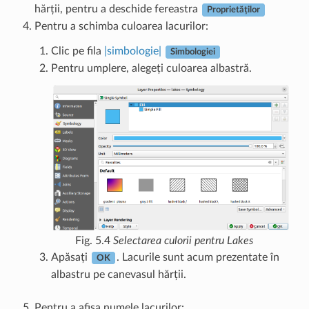
hărții, pentru a deschide fereastra
Proprietăților
Pentru a schimba culoarea lacurilor:
Clic pe fila
|simbologie|
Simbologiei
Pentru umplere, alegeți culoarea albastră.
Fig. 5.4
Selectarea culorii pentru Lakes
Apăsați
. Lacurile sunt acum prezentate în
OK
albastru pe canevasul hărții.
Pentru a afișa numele lacurilor: