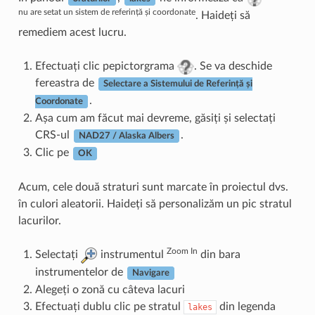
nu are setat un sistem de referință și coordonate
. Haideți să
remediem acest lucru.
Efectuați clic pepictorgrama
. Se va deschide
fereastra de
Selectare a Sistemului de Referință și
.
Coordonate
Așa cum am făcut mai devreme, găsiți și selectați
CRS-ul
.
NAD27 / Alaska Albers
Clic pe
OK
Acum, cele două straturi sunt marcate în proiectul dvs.
în culori aleatorii. Haideți să personalizăm un pic stratul
lacurilor.
Zoom In
Selectați
instrumentul
din bara
instrumentelor de
Navigare
Alegeți o zonă cu câteva lacuri
Efectuați dublu clic pe stratul
din legenda
lakes