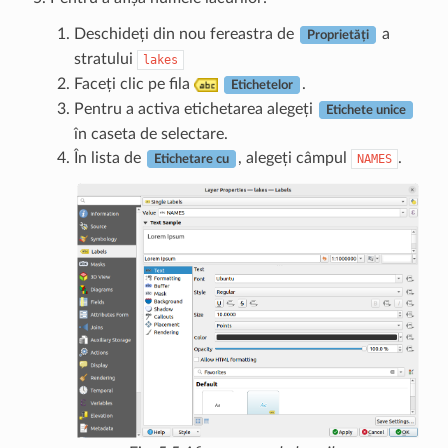
Deschideți din nou fereastra de
a
Proprietăți
stratului
lakes
Faceți clic pe fila
.
Etichetelor
Pentru a activa etichetarea alegeți
Etichete unice
în caseta de selectare.
În lista de
, alegeți câmpul
.
NAMES
Etichetare cu