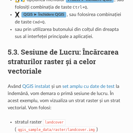
folosiți combinația de taste
+
.
Ctrl
Q
, sau folosirea combinației
QGIS ► Închidere QGIS
de taste
+
.
Cmd
Q
sau prin utilizarea butonului din colțul din dreapta
sus al interfeței principale a aplicației.
5.3.
Sesiune de Lucru: Încărcarea
straturilor raster și a celor
vectoriale
Având
QGIS instalat
și un
set amplu cu date de test
la
îndemână, vom demara o primă sesiune de lucru. În
acest exemplu, vom vizualiza un strat raster și un strat
vectorial. Vom folosi:
stratul raster
landcover
(
)
qgis_sample_data/raster/landcover.img