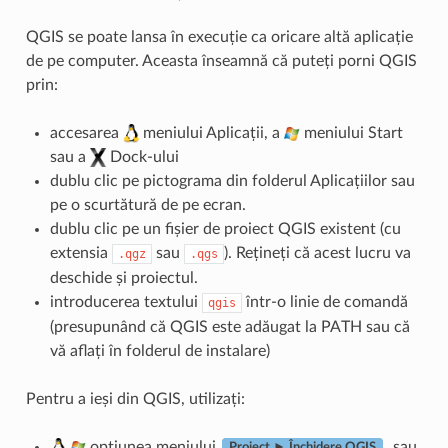
QGIS se poate lansa în execuție ca oricare altă aplicație
de pe computer. Aceasta înseamnă că puteți porni QGIS
prin:
accesarea
meniului Aplicații, a
meniului Start
sau a
Dock-ului
dublu clic pe pictograma din folderul Aplicațiilor sau
pe o scurtătură de pe ecran.
dublu clic pe un fișier de proiect QGIS existent (cu
extensia
sau
). Rețineți că acest lucru va
.qgz
.qgs
deschide și proiectul.
introducerea textului
într-o linie de comandă
qgis
(presupunând că QGIS este adăugat la PATH sau că
vă aflați în folderul de instalare)
Pentru a ieși din QGIS, utilizați:
opțiunea meniului
, sau
Proiect ► Închidere QGIS