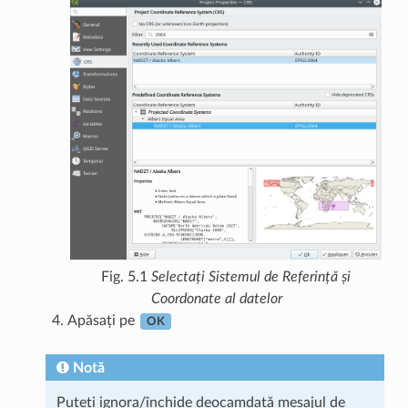
Fig. 5.1
Selectați Sistemul de Referință și
Coordonate al datelor
Apăsați pe
OK
Notă
Puteți ignora/închide deocamdată mesajul de