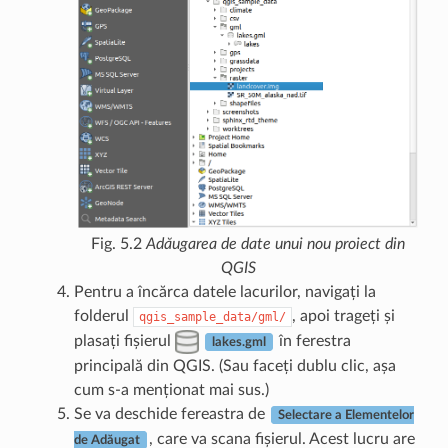
Fig. 5.2
Adăugarea de date unui nou proiect din
QGIS
Pentru a încărca datele lacurilor, navigați la
folderul
, apoi trageți și
qgis_sample_data/gml/
plasați fișierul
în ferestra
lakes.gml
principală din QGIS. (Sau faceți dublu clic, așa
cum s-a menționat mai sus.)
Se va deschide fereastra de
Selectare a Elementelor
, care va scana fișierul. Acest lucru are
de Adăugat