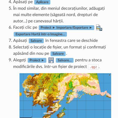
Apăsați pe
Aplicare
În mod similar, din meniul decorațiunilor, adăugați
mai multe elemente (săgeată nord, drepturi de
autor…) pe canevasul hărții.
Faceți clic pe
Proiect ► Importare/Exportare ►
Exportare Hartă într-o Imagine…
Apăsați
în fereastra care se deschide
Salvare
Selectați o locație de fișier, un format și confirmați
apăsând din nou pe
.
Salvare
Alegeți
pentru a stoca
Proiect ►
Salvare…
modificările dvs. într-un fișier de proiect
.
.qgz