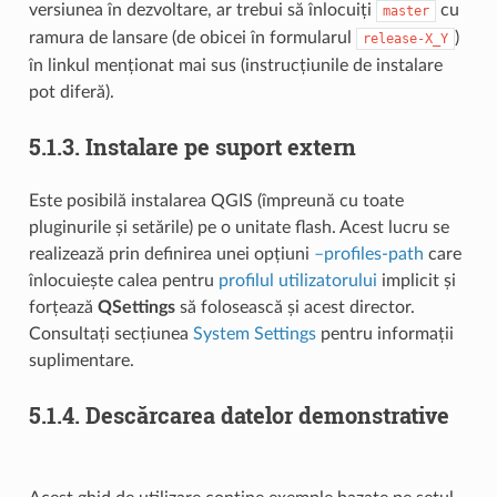
versiunea în dezvoltare, ar trebui să înlocuiți
cu
master
ramura de lansare (de obicei în formularul
)
release-X_Y
în linkul menționat mai sus (instrucțiunile de instalare
pot diferă).
5.1.3.
Instalare pe suport extern
Este posibilă instalarea QGIS (împreună cu toate
pluginurile și setările) pe o unitate flash. Acest lucru se
realizează prin definirea unei opțiuni
–profiles-path
care
înlocuiește calea pentru
profilul utilizatorului
implicit și
forțează
QSettings
să folosească și acest director.
Consultați secțiunea
System Settings
pentru informații
suplimentare.
5.1.4.
Descărcarea datelor demonstrative