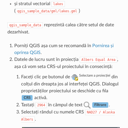
și stratul vectorial
lakes
(
)
qgis_sample_data/gml/lakes.gml
reprezintă calea către setul de date
qgis_sample_data
dezarhivat.
Porniți QGIS așa cum se recomandă în
Pornirea și
oprirea QGIS
.
Datele de lucru sunt în proiecția
,
Albers
Equal
Area
așa că vom seta CRS-ul proiectului în consecință:
Selectare a proiecției
Faceți clic pe butonul de
din
colțul din dreapta jos al interfeței QGIS. Dialogul
proprietăților proiectului se deschide cu fila
activă.
CRS
Tastați
în câmpul de text
.
2964
Filtrare
Selectați rândul cu numele CRS
NAD27
/
Alaska
.
Albers