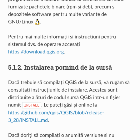
furnizate pachetele binare (rpm și deb), precum și
depozitele software pentru multe variante de
GNU/Linux
.
Pentru mai multe informații și instrucțiuni pentru
sistemul dvs. de operare accesați
https://download.qgis.org
.
5.1.2.
Instalarea pornind de la sursă
Dacă trebuie să compilați QGIS de la sursă, vă rugăm să
consultați instrucțiunile de instalare. Acestea sunt
distribuite alături de codul sursă QGIS într-un fișier
numit
. Le puteți găsi și online la
INSTALL
https://github.com/qgis/QGIS/blob/release-
3_28/INSTALL.md
.
Dacă doriți să compilați o anumită versiune și nu