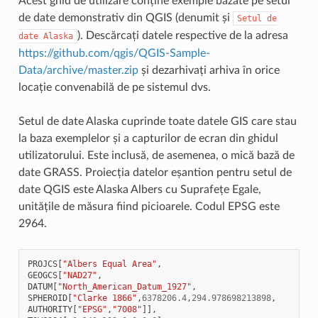
Acest ghid de utilizare conține exemple bazate pe setul
de date demonstrativ din QGIS (denumit și
Setul
de
). Descărcați datele respective de la adresa
date
Alaska
https://github.com/qgis/QGIS-Sample-
Data/archive/master.zip
și dezarhivați arhiva în orice
locație convenabilă de pe sistemul dvs.
Setul de date Alaska cuprinde toate datele GIS care stau
la baza exemplelor și a capturilor de ecran din ghidul
utilizatorului. Este inclusă, de asemenea, o mică bază de
date GRASS. Proiecția datelor eșantion pentru setul de
date QGIS este Alaska Albers cu Suprafețe Egale,
unitățile de măsura fiind picioarele. Codul EPSG este
2964.
PROJCS
[
"Albers Equal Area"
,
GEOGCS
[
"NAD27"
,
DATUM
[
"North_American_Datum_1927"
,
SPHEROID
[
"Clarke 1866"
,
6378206.4
,
294.978698213898
,
AUTHORITY
[
"EPSG"
,
"7008"
]],