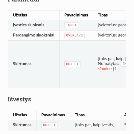
Užrašas
Pavadinimas
Tipas
Įvesties sluoksnis
[vektorius: geometri
INPUT
Perdengimo sluoksniai
[vektorius: geometri
OVERLAYS
[toks pat, kaip įvesti
Numatytas:
Skirtumas
[Kurt
OUTPUT
sluoksnį]
Išvestys
Užrašas
Pavadinimas
Tipas
Apra
Skirtumas
[toks pat, kaip įvestis]
Sluok
OUTPUT