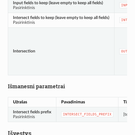
Input fields to keep (leave empty to keep all fields)
INPUT_
Pasirinktinis
Intersect fields to keep (leave empty to keep all fields)
INTERS
Pasirinktinis
Intersection
OUTPUT
Išmanesni parametrai
Užrašas
Pavadinimas
Tipas
Intersect fields prefix
[tekst
INTERSECT_FIELDS_PREFIX
Pasirinktinis
Išvestys