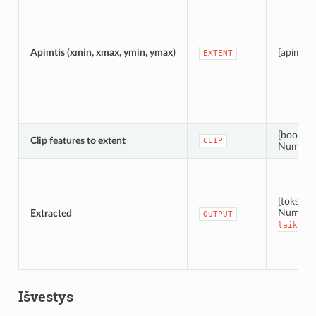
Apimtis (xmin, xmax, ymin, ymax)
[apimtis]
EXTENT
[boolean
Clip features to extent
CLIP
Numatyt
[toks pat
Numatyt
Extracted
OUTPUT
laikiną
Išvestys