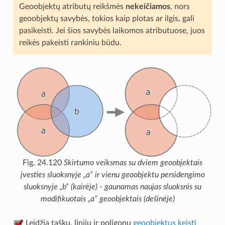
Geoobjektų atributų reikšmės
nekeičiamos
, nors
geoobjektų savybės, tokios kaip plotas ar ilgis, gali
pasikeisti. Jei šios savybės laikomos atributuose, juos
reikės pakeisti rankiniu būdu.
Fig. 24.120
Skirtumo veiksmas su dviem geoobjektais
įvesties sluoksnyje „a“ ir vienu geoobjektu persidengimo
sluoksnyje „b“ (kairėje) - gaunamas naujas sluoksnis su
modifikuotais „a“ geoobjektais (dešinėje)
Leidžia taškų, linijų ir poligonų
geoobjektus keisti