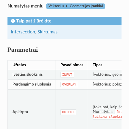
Numatytas meniu
:
Vektorius ► Geometrijos įrankiai
Taip pat žiūrėkite
Intersection
,
Skirtumas
Parametrai
Užrašas
Pavadinimas
Tipas
Įvesties sluoksnis
[vektorius: geometrij
INPUT
Perdengimo sluoksnis
[vektorius: poligonas
OVERLAY
[toks pat, kaip įvesti
Numatytas:
Apkirpta
[Kurti
OUTPUT
laikiną
sluoksnį]