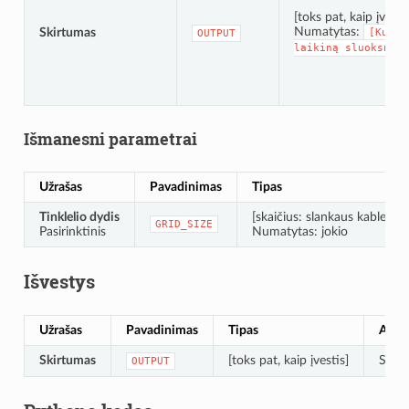
[toks pat, kaip įvesti
Numatytas:
Skirtumas
[Kurti
OUTPUT
laikiną
sluoksnį]
Išmanesni parametrai
Užrašas
Pavadinimas
Tipas
Tinklelio dydis
[skaičius: slankaus kablelio]
GRID_SIZE
Pasirinktinis
Numatytas: jokio
Išvestys
Užrašas
Pavadinimas
Tipas
Apra
Skirtumas
[toks pat, kaip įvestis]
Sluok
OUTPUT