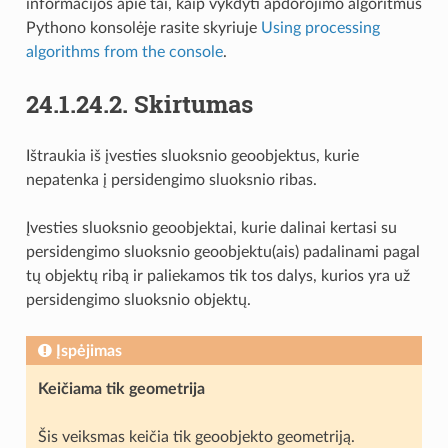
informacijos apie tai, kaip vykdyti apdorojimo algoritmus
Pythono konsolėje rasite skyriuje
Using processing
algorithms from the console
.
24.1.24.2.
Skirtumas
Ištraukia iš įvesties sluoksnio geoobjektus, kurie
nepatenka į persidengimo sluoksnio ribas.
Įvesties sluoksnio geoobjektai, kurie dalinai kertasi su
persidengimo sluoksnio geoobjektu(ais) padalinami pagal
tų objektų ribą ir paliekamos tik tos dalys, kurios yra už
persidengimo sluoksnio objektų.
Įspėjimas
Keičiama tik geometrija
Šis veiksmas keičia tik geoobjekto geometriją.