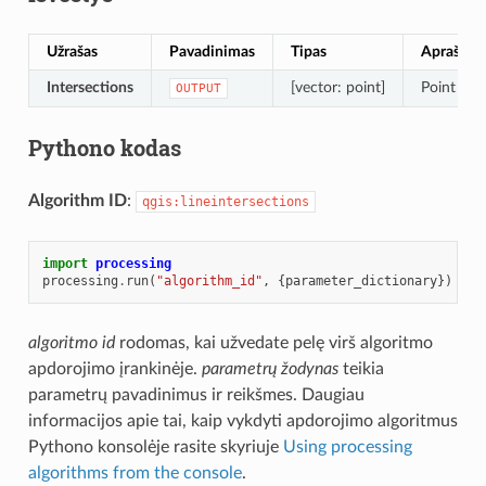
Užrašas
Pavadinimas
Tipas
Aprašym
Intersections
[vector: point]
Point vect
OUTPUT
Pythono kodas
Algorithm ID
:
qgis:lineintersections
import
processing
processing
.
run
(
"algorithm_id"
,
{
parameter_dictionary
})
algoritmo id
rodomas, kai užvedate pelę virš algoritmo
apdorojimo įrankinėje.
parametrų žodynas
teikia
parametrų pavadinimus ir reikšmes. Daugiau
informacijos apie tai, kaip vykdyti apdorojimo algoritmus
Pythono konsolėje rasite skyriuje
Using processing
algorithms from the console
.