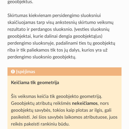
geoobjektus.
Skirtumas kiekvienam persidengimo sluoksniui
skaičiuojamas tarp visų ankstesnių skirtumo veiksmų
rezultato ir perdangos sluoksnio. Įvesties sluoksnių
geoobjektai, kurie dalinai dengia geoobjektą(us)
perdengimo sluoksnyje, padalinami ties tų geoobjektų
riba ir tik paliekamos tik tos jų dalys, kurios yra už
perdengimo sluoksnio geoobjektų.
Įspėjimas
Keičiama tik geometrija
Šis veiksmas keičia tik geoobjekto geometriją.
Geoobjektų atributų reikšmės
nekeičiamos
, nors
geoobjektų savybės, tokios kaip plotas ar ilgis, gali
pasikeisti. Jei šios savybės laikomos atributuose, juos
reikės pakeisti rankiniu būdu.