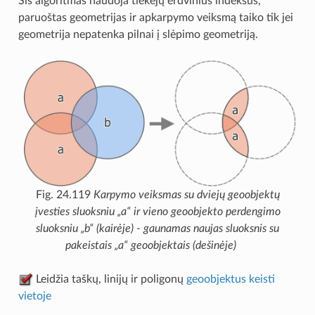
Šis algoritmas naudoja tiekėjų erdvinius indeksus,
paruoštas geometrijas ir apkarpymo veiksmą taiko tik jei
geometrija nepatenka pilnai į slėpimo geometriją.
Fig. 24.119
Karpymo veiksmas su dviejų geoobjektų
įvesties sluoksniu „a“ ir vieno geoobjekto perdengimo
sluoksniu „b“ (kairėje) - gaunamas naujas sluoksnis su
pakeistais „a“ geoobjektais (dešinėje)
Leidžia taškų, linijų ir poligonų
geoobjektus keisti
vietoje