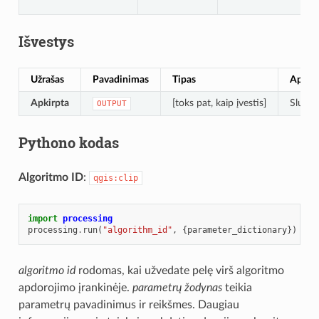
Išvestys
Užrašas
Pavadinimas
Tipas
Apraš
Apkirpta
[toks pat, kaip įvestis]
Sluoks
OUTPUT
Pythono kodas
Algoritmo ID
:
qgis:clip
import
processing
processing
.
run
(
"algorithm_id"
,
{
parameter_dictionary
})
algoritmo id
rodomas, kai užvedate pelę virš algoritmo
apdorojimo įrankinėje.
parametrų žodynas
teikia
parametrų pavadinimus ir reikšmes. Daugiau