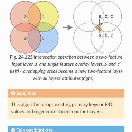
Fig. 24.125
Intersection operation between a two-feature
input layer ‚a‘ and single feature overlay layers ‚b‘ and ‚c‘
(left) - overlapping areas become a new two-feature layer
with all layers‘ attributes (right)
Įspėjimas
This algorithm drops existing primary keys or FID
values and regenerate them in output layers.
Taip pat žiūrėkite