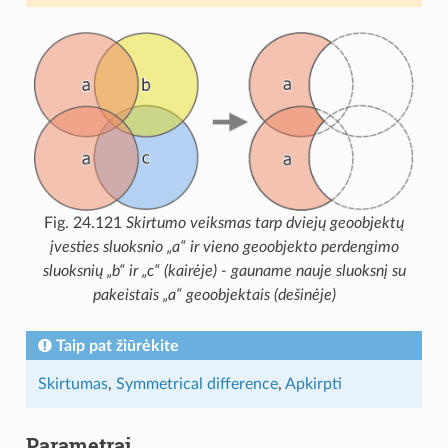
Fig. 24.121
Skirtumo veiksmas tarp dviejų geoobjektų
įvesties sluoksnio „a“ ir vieno geoobjekto perdengimo
sluoksnių „b“ ir „c“ (kairėje) - gauname nauje sluoksnį su
pakeistais „a“ geoobjektais (dešinėje)
Taip pat žiūrėkite
Skirtumas
,
Symmetrical difference
,
Apkirpti
Parametrai