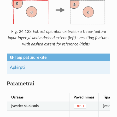
Fig. 24.123
Extract operation between a three-feature
input layer ‚a‘ and a dashed extent (left) - resulting features
with dashed extent for reference (right)
Taip pat žiūrėkite
Apkirpti
Parametrai
Užrašas
Pavadinimas
Tipas
Įvesties sluoksnis
[vektoriu
INPUT