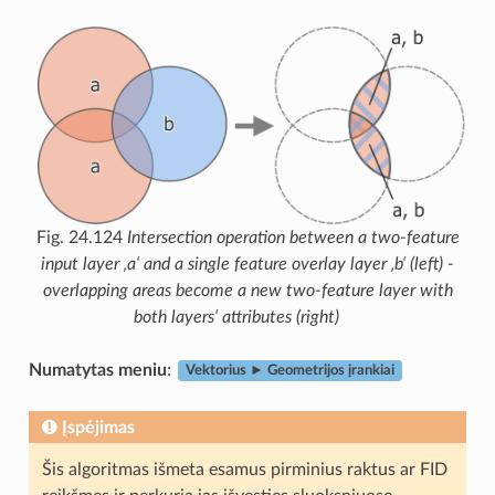
Fig. 24.124
Intersection operation between a two-feature
input layer ‚a‘ and a single feature overlay layer ‚b‘ (left) -
overlapping areas become a new two-feature layer with
both layers‘ attributes (right)
Numatytas meniu
:
Vektorius ► Geometrijos įrankiai
Įspėjimas
Šis algoritmas išmeta esamus pirminius raktus ar FID