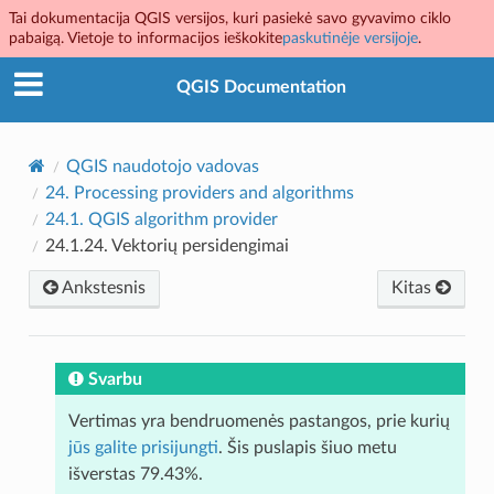
Tai dokumentacija QGIS versijos, kuri pasiekė savo gyvavimo ciklo
pabaigą. Vietoje to informacijos ieškokite
paskutinėje versijoje
.
QGIS Documentation
QGIS naudotojo vadovas
24.
Processing providers and algorithms
24.1.
QGIS algorithm provider
24.1.24.
Vektorių persidengimai
Ankstesnis
Kitas
Svarbu
Vertimas yra bendruomenės pastangos, prie kurių
jūs galite prisijungti
. Šis puslapis šiuo metu
išverstas 79.43%.