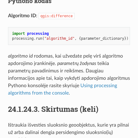
Pythono kodas
Algoritmo ID
:
qgis:difference
import
processing
processing
.
run
(
"algorithm_id"
,
{
parameter_dictionary
})
algoritmo id
rodomas, kai užvedate pelę virš algoritmo
apdorojimo įrankinėje.
parametrų žodynas
teikia
parametrų pavadinimus ir reikšmes. Daugiau
informacijos apie tai, kaip vykdyti apdorojimo algoritmus
Pythono konsolėje rasite skyriuje
Using processing
algorithms from the console
.
24.1.24.3.
Skirtumas (keli)
Ištraukia išvesties sluoksnio geoobjektus, kurie yra pilnai
už arba dalinai dengia persidengimo sluoksnio(ių)