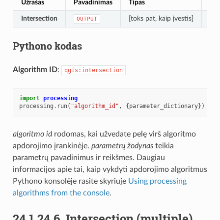
Užrašas
Pavadinimas
Tipas
Ap
Intersection
[toks pat, kaip įvestis]
Lay
OUTPUT
Pythono kodas
Algorithm ID
:
qgis:intersection
import
processing
processing
.
run
(
"algorithm_id"
,
{
parameter_dictionary
})
algoritmo id
rodomas, kai užvedate pelę virš algoritmo
apdorojimo įrankinėje.
parametrų žodynas
teikia
parametrų pavadinimus ir reikšmes. Daugiau
informacijos apie tai, kaip vykdyti apdorojimo algoritmus
Pythono konsolėje rasite skyriuje
Using processing
algorithms from the console
.
24.1.24.6.
Intersection (multiple)