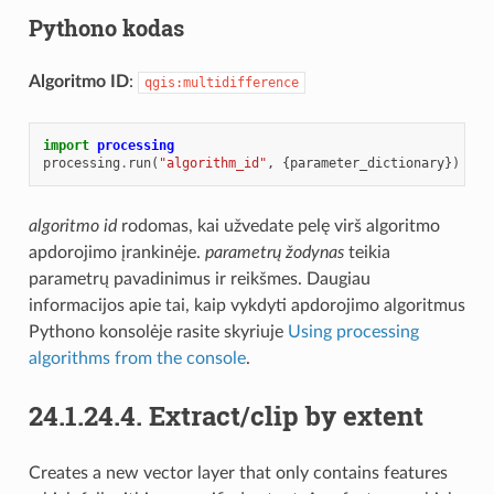
Pythono kodas
Algoritmo ID
:
qgis:multidifference
import
processing
processing
.
run
(
"algorithm_id"
,
{
parameter_dictionary
})
algoritmo id
rodomas, kai užvedate pelę virš algoritmo
apdorojimo įrankinėje.
parametrų žodynas
teikia
parametrų pavadinimus ir reikšmes. Daugiau
informacijos apie tai, kaip vykdyti apdorojimo algoritmus
Pythono konsolėje rasite skyriuje
Using processing
algorithms from the console
.
24.1.24.4.
Extract/clip by extent
Creates a new vector layer that only contains features