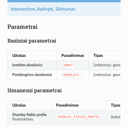
Intersection
,
Apkirpti
,
Skirtumas
Parametrai
Baziniai parametrai
Užrašas
Pavadinimas
Tipas
Įvesties sluoksnis
[vektorius: geometri
INPUT
Perdengimo sluoksniai
[vektorius: geometri
OVERLAYS
Išmanesni parametrai
Užrašas
Pavadinimas
Tipas
Overlay fields prefix
[tekstas]
OVERLAY_FIELDS_PREFIX
Pasirinktinis