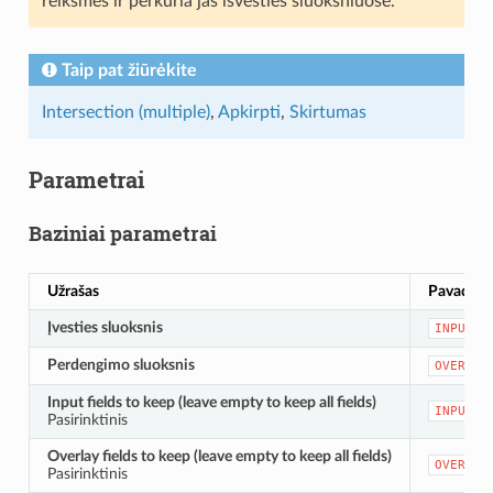
reikšmes ir perkuria jas išvesties sluoksniuose.
Taip pat žiūrėkite
Intersection (multiple)
,
Apkirpti
,
Skirtumas
Parametrai
Baziniai parametrai
Užrašas
Pavadini
Įvesties sluoksnis
INPUT
Perdengimo sluoksnis
OVERLAY
Input fields to keep (leave empty to keep all fields)
INPUT_F
Pasirinktinis
Overlay fields to keep (leave empty to keep all fields)
OVERLAY
Pasirinktinis