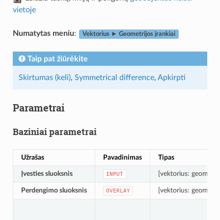
vietoje
Numatytas meniu
:
Vektorius ► Geometrijos įrankiai
Taip pat žiūrėkite
Skirtumas (keli)
,
Symmetrical difference
,
Apkirpti
Parametrai
Baziniai parametrai
Užrašas
Pavadinimas
Tipas
Įvesties sluoksnis
[vektorius: geometrij
INPUT
Perdengimo sluoksnis
[vektorius: geometrij
OVERLAY