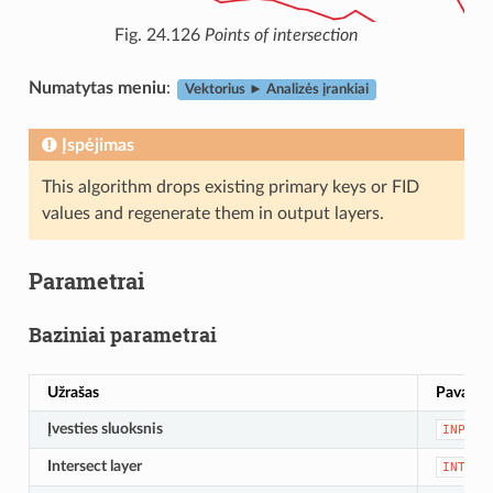
Fig. 24.126
Points of intersection
Numatytas meniu
:
Vektorius ► Analizės įrankiai
Įspėjimas
This algorithm drops existing primary keys or FID
values and regenerate them in output layers.
Parametrai
Baziniai parametrai
Užrašas
Pavadin
Įvesties sluoksnis
INPUT
Intersect layer
INTERS