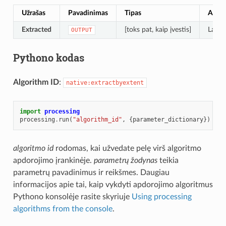
Užrašas
Pavadinimas
Tipas
Apra
Extracted
[toks pat, kaip įvestis]
Layer
OUTPUT
Pythono kodas
Algorithm ID
:
native:extractbyextent
import
processing
processing
.
run
(
"algorithm_id"
,
{
parameter_dictionary
})
algoritmo id
rodomas, kai užvedate pelę virš algoritmo
apdorojimo įrankinėje.
parametrų žodynas
teikia
parametrų pavadinimus ir reikšmes. Daugiau
informacijos apie tai, kaip vykdyti apdorojimo algoritmus
Pythono konsolėje rasite skyriuje
Using processing
algorithms from the console
.