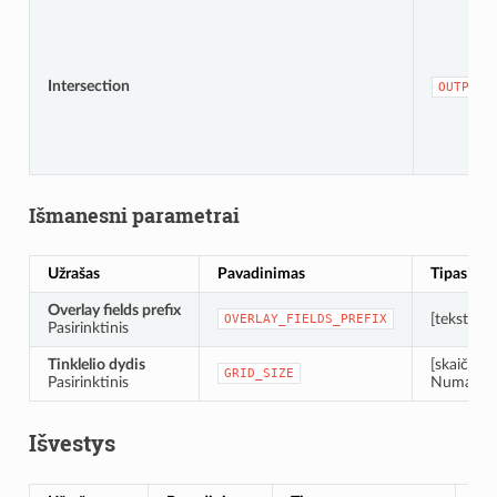
Intersection
OUTPUT
Išmanesni parametrai
Užrašas
Pavadinimas
Tipas
Overlay fields prefix
[tekstas]
OVERLAY_FIELDS_PREFIX
Pasirinktinis
Tinklelio dydis
[skaičius:
GRID_SIZE
Pasirinktinis
Numatytas
Išvestys