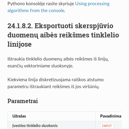
Pythono konsolėje rasite skyriuje
Using processing
algorithms from the console
.
24.1.8.2.
Eksportuoti skerspjūvio
duomenų aibės reikšmes tinklelio
linijose
Ištraukia tinklelio duomenų aibės reikšmes iš linijų,
esančių vektoriniame sluoksnyje.
Kiekviena linija diskretizuojama raiškos atstumo
parametru ištraukiant reikšmes iš jos viršūnių.
Parametrai
Užrašas
Pavadinimas
Įvesties tinklelio sluoksnis
INPUT