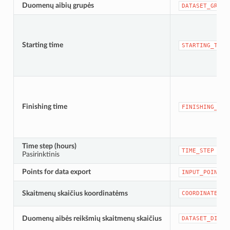
Duomenų aibių grupės
DATASET_GROUP
Starting time
STARTING_TIME
Finishing time
FINISHING_TIM
Time step (hours)
TIME_STEP
Pasirinktinis
Points for data export
INPUT_POINTS
Skaitmenų skaičius koordinatėms
COORDINATES_D
Duomenų aibės reikšmių skaitmenų skaičius
DATASET_DIGIT