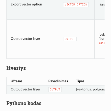
Export vector option
[sąrašas
VECTOR_OPTION
[vektori
Numaty
Output vector layer
OUTPUT
laikiną
Išvestys
Užrašas
Pavadinimas
Tipas
Output vector layer
[vektorius: poligonas]
OUTPUT
Pythono kodas