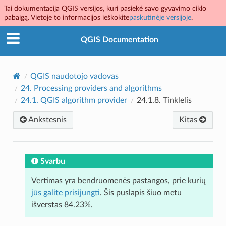
Tai dokumentacija QGIS versijos, kuri pasiekė savo gyvavimo ciklo
pabaigą. Vietoje to informacijos ieškokite
paskutinėje versijoje
.
QGIS Documentation
QGIS naudotojo vadovas
24.
Processing providers and algorithms
24.1.
QGIS algorithm provider
24.1.8.
Tinklelis
Ankstesnis
Kitas
Svarbu
Vertimas yra bendruomenės pastangos, prie kurių
jūs galite prisijungti
. Šis puslapis šiuo metu
išverstas 84.23%.