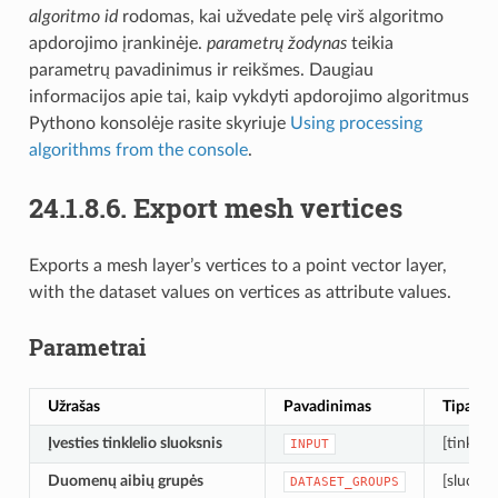
algoritmo id
rodomas, kai užvedate pelę virš algoritmo
apdorojimo įrankinėje.
parametrų žodynas
teikia
parametrų pavadinimus ir reikšmes. Daugiau
informacijos apie tai, kaip vykdyti apdorojimo algoritmus
Pythono konsolėje rasite skyriuje
Using processing
algorithms from the console
.
24.1.8.6.
Export mesh vertices
Exports a mesh layer’s vertices to a point vector layer,
with the dataset values on vertices as attribute values.
Parametrai
Užrašas
Pavadinimas
Tipas
Įvesties tinklelio sluoksnis
[tinklelis
INPUT
Duomenų aibių grupės
[sluoksn
DATASET_GROUPS