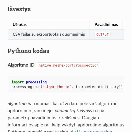
Išvestys
Užrašas
Pavadinimas
Ti
CSV failas su eksportuotais duomenimis
[fi
OUTPUT
Pythono kodas
Algoritmo ID
:
native:meshexportcrosssection
import
processing
processing
.
run
(
"algorithm_id"
,
{
parameter_dictionary
})
algoritmo id
rodomas, kai užvedate pelę virš algoritmo
apdorojimo įrankinėje.
parametrų žodynas
teikia
parametrų pavadinimus ir reikšmes. Daugiau
informacijos apie tai, kaip vykdyti apdorojimo algoritmus
Pythono konsolėje rasite skyriuje
Using processing