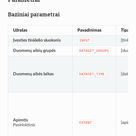
Baziniai parametrai
Užrašas
Pavadinimas
Tipas
Įvesties tinklelio sluoksnis
[tinklelis
INPUT
Duomenų aibių grupės
[sluoksn
DATASET_GROUPS
Duomenų aibės laikas
[datalai
DATASET_TIME
Apimtis
[apimtis
EXTENT
Pasirinktinis