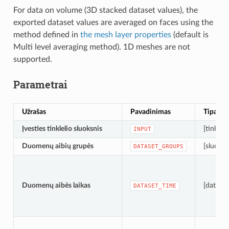
For data on volume (3D stacked dataset values), the
exported dataset values are averaged on faces using the
method defined in
the mesh layer properties
(default is
Multi level averaging method). 1D meshes are not
supported.
Parametrai
Užrašas
Pavadinimas
Tipas
Įvesties tinklelio sluoksnis
[tinklelis
INPUT
Duomenų aibių grupės
[sluoksn
DATASET_GROUPS
Duomenų aibės laikas
[datalai
DATASET_TIME