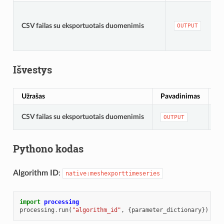
CSV failas su eksportuotais duomenimis
OUTPUT
Išvestys
Užrašas
Pavadinimas
Ti
CSV failas su eksportuotais duomenimis
[fi
OUTPUT
Pythono kodas
Algorithm ID
:
native:meshexporttimeseries
import
processing
processing
.
run
(
"algorithm_id"
,
{
parameter_dictionary
})