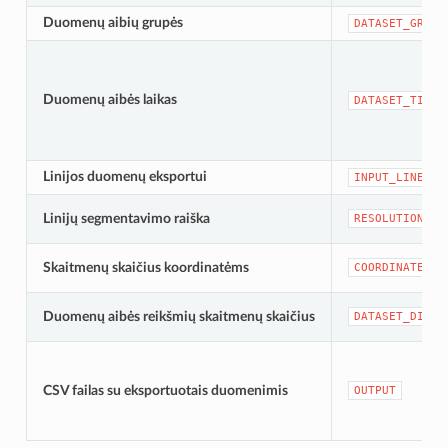
Duomenų aibių grupės
DATASET_GROUP
Duomenų aibės laikas
DATASET_TIME
Linijos duomenų eksportui
INPUT_LINES
Linijų segmentavimo raiška
RESOLUTION
Skaitmenų skaičius koordinatėms
COORDINATES_D
Duomenų aibės reikšmių skaitmenų skaičius
DATASET_DIGIT
CSV failas su eksportuotais duomenimis
OUTPUT