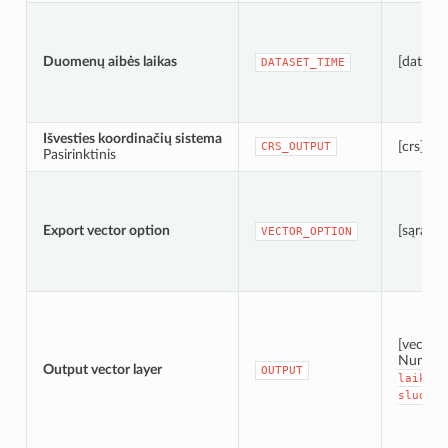
Duomenų aibės laikas
[datalai
DATASET_TIME
Išvesties koordinačių sistema
[crs]
CRS_OUTPUT
Pasirinktinis
Export vector option
[sąrašas
VECTOR_OPTION
[vector:
Numaty
Output vector layer
OUTPUT
laikiną
sluoksn