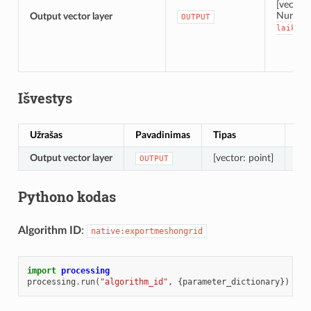
[vector:
Numaty
Output vector layer
OUTPUT
laikiną
Išvestys
Užrašas
Pavadinimas
Tipas
Ap
Output vector layer
[vector: point]
Out
OUTPUT
Pythono kodas
Algorithm ID
:
native:exportmeshongrid
import
processing
processing
.
run
(
"algorithm_id"
,
{
parameter_dictionary
})