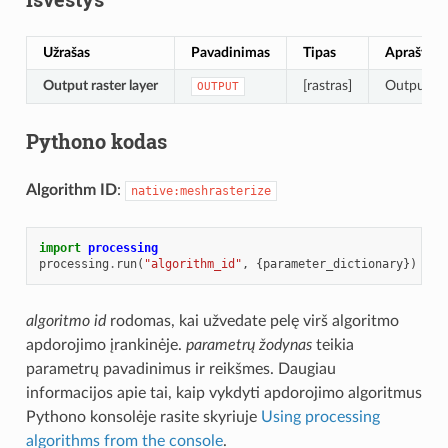
Užrašas
Pavadinimas
Tipas
Aprašyma
Output raster layer
[rastras]
Output ra
OUTPUT
Pythono kodas
Algorithm ID
:
native:meshrasterize
import
processing
processing
.
run
(
"algorithm_id"
,
{
parameter_dictionary
})
algoritmo id
rodomas, kai užvedate pelę virš algoritmo
apdorojimo įrankinėje.
parametrų žodynas
teikia
parametrų pavadinimus ir reikšmes. Daugiau
informacijos apie tai, kaip vykdyti apdorojimo algoritmus
Pythono konsolėje rasite skyriuje
Using processing
algorithms from the console
.