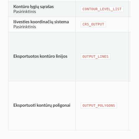
Kontūro lygių sąrašas
[te
CONTOUR_LEVEL_LIST
Pasirinktinis
Nu
Išvesties koordinačių sistema
[cr
CRS_OUTPUT
Pasirinktinis
[ve
Nu
Eksportuotos kontūro linijos
OUTPUT_LINES
la
[v
Nu
Eksportuoti kontūrų poligonai
OUTPUT_POLYGONS
la