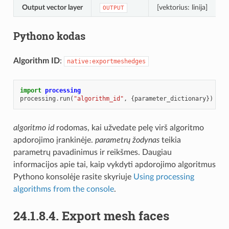
Output vector layer
[vektorius: linija]
O
OUTPUT
Pythono kodas
Algorithm ID
:
native:exportmeshedges
import
processing
processing
.
run
(
"algorithm_id"
,
{
parameter_dictionary
})
algoritmo id
rodomas, kai užvedate pelę virš algoritmo
apdorojimo įrankinėje.
parametrų žodynas
teikia
parametrų pavadinimus ir reikšmes. Daugiau
informacijos apie tai, kaip vykdyti apdorojimo algoritmus
Pythono konsolėje rasite skyriuje
Using processing
algorithms from the console
.
24.1.8.4.
Export mesh faces