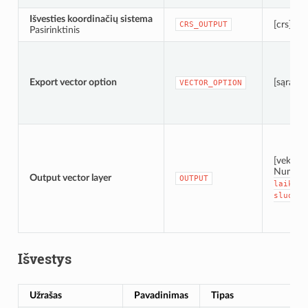
Išvesties koordinačių sistema
[crs]
CRS_OUTPUT
Pasirinktinis
Export vector option
[sąrašas
VECTOR_OPTION
[vektoriu
Numaty
Output vector layer
OUTPUT
laikiną
sluoksn
Išvestys
Užrašas
Pavadinimas
Tipas
A