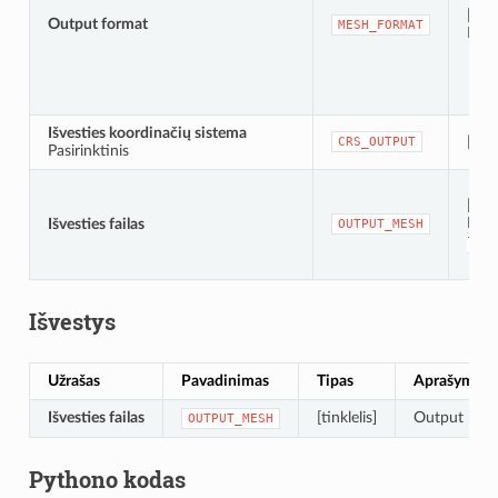
[sąr
Output format
MESH_FORMAT
Def
Išvesties koordinačių sistema
[crs]
CRS_OUTPUT
Pasirinktinis
[tink
Num
Išvesties failas
OUTPUT_MESH
laik
Išvestys
Užrašas
Pavadinimas
Tipas
Aprašymas
Išvesties failas
[tinklelis]
Output mesh
OUTPUT_MESH
Pythono kodas