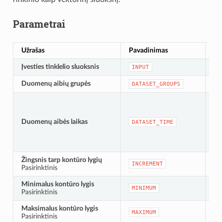
Parametrai
Užrašas
Pavadinimas
Ti
Įvesties tinklelio sluoksnis
[ti
INPUT
Duomenų aibių grupės
[sl
DATASET_GROUPS
Duomenų aibės laikas
[da
DATASET_TIME
Žingsnis tarp kontūro lygių
[sk
INCREMENT
Pasirinktinis
Nu
Minimalus kontūro lygis
[sk
MINIMUM
Pasirinktinis
Nu
Maksimalus kontūro lygis
[sk
MAXIMUM
Pasirinktinis
Nu