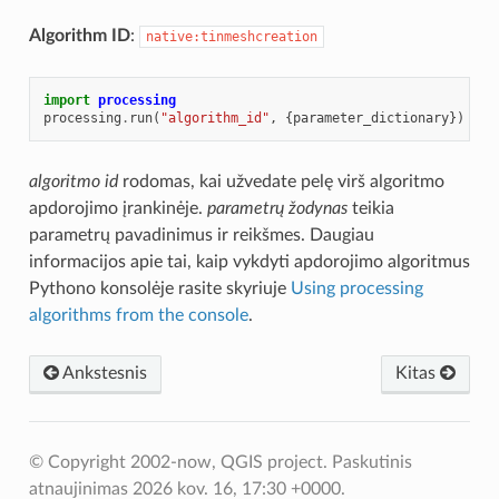
Algorithm ID
:
native:tinmeshcreation
import
processing
processing
.
run
(
"algorithm_id"
,
{
parameter_dictionary
})
algoritmo id
rodomas, kai užvedate pelę virš algoritmo
apdorojimo įrankinėje.
parametrų žodynas
teikia
parametrų pavadinimus ir reikšmes. Daugiau
informacijos apie tai, kaip vykdyti apdorojimo algoritmus
Pythono konsolėje rasite skyriuje
Using processing
algorithms from the console
.
Ankstesnis
Kitas
© Copyright 2002-now, QGIS project.
Paskutinis
atnaujinimas 2026 kov. 16, 17:30 +0000.