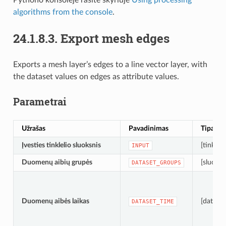
algorithms from the console
.
24.1.8.3.
Export mesh edges
Exports a mesh layer’s edges to a line vector layer, with
the dataset values on edges as attribute values.
Parametrai
Užrašas
Pavadinimas
Tipas
Įvesties tinklelio sluoksnis
[tinklelis
INPUT
Duomenų aibių grupės
[sluoksn
DATASET_GROUPS
Duomenų aibės laikas
[datalai
DATASET_TIME