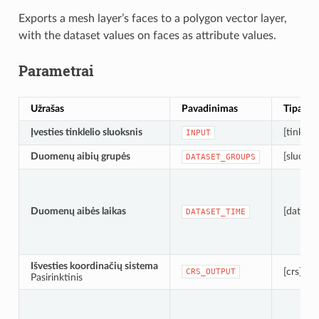
Exports a mesh layer’s faces to a polygon vector layer,
with the dataset values on faces as attribute values.
Parametrai
Užrašas
Pavadinimas
Tipas
Įvesties tinklelio sluoksnis
[tinklelis
INPUT
Duomenų aibių grupės
[sluoksn
DATASET_GROUPS
Duomenų aibės laikas
[datalai
DATASET_TIME
Išvesties koordinačių sistema
[crs]
CRS_OUTPUT
Pasirinktinis