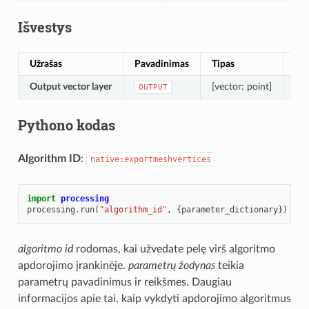
Išvestys
Užrašas
Pavadinimas
Tipas
Ap
Output vector layer
[vector: point]
Out
OUTPUT
Pythono kodas
Algorithm ID
:
native:exportmeshvertices
import
processing
processing
.
run
(
"algorithm_id"
,
{
parameter_dictionary
})
algoritmo id
rodomas, kai užvedate pelę virš algoritmo
apdorojimo įrankinėje.
parametrų žodynas
teikia
parametrų pavadinimus ir reikšmes. Daugiau
informacijos apie tai, kaip vykdyti apdorojimo algoritmus