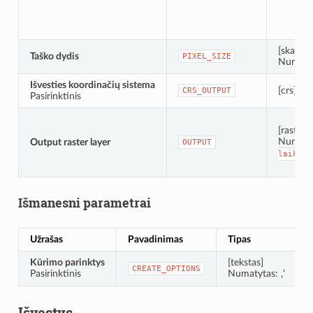
[skaičiu
Taško dydis
PIXEL_SIZE
Numatyt
Išvesties koordinačių sistema
[crs]
CRS_OUTPUT
Pasirinktinis
[rastras]
Numaty
Output raster layer
OUTPUT
laikiną
Išmanesni parametrai
Užrašas
Pavadinimas
Tipas
Kūrimo parinktys
[tekstas]
N
CREATE_OPTIONS
Pasirinktinis
Numatytas: ‚‘
P
Išvestys