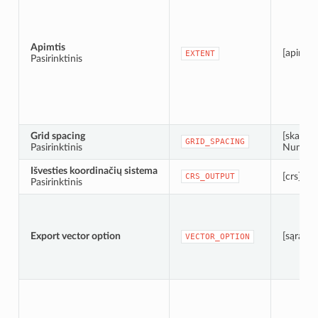
Apimtis
[apimtis
EXTENT
Pasirinktinis
Grid spacing
[skaičiu
GRID_SPACING
Pasirinktinis
Numatyt
Išvesties koordinačių sistema
[crs]
CRS_OUTPUT
Pasirinktinis
Export vector option
[sąrašas
VECTOR_OPTION