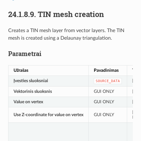
24.1.8.9.
TIN mesh creation
Creates a TIN mesh layer from vector layers. The TIN
mesh is created using a Delaunay triangulation.
Parametrai
Užrašas
Pavadinimas
Tipa
Įvesties sluoksniai
[vek
SOURCE_DATA
Vektorinis sluoksnis
GUI ONLY
[vek
Value on vertex
GUI ONLY
[tabl
[boo
Use Z-coordinate for value on vertex
GUI ONLY
Numa