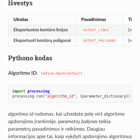
Išvestys
Užrašas
Pavadinimas
Tipas
Eksportuotos kontūro linijos
[vektor
OUTPUT_LINES
Eksportuoti kontūrų poligonai
[vekto
OUTPUT_POLYGONS
Pythono kodas
Algoritmo ID
:
native:meshcontours
import
processing
processing
.
run
(
"algorithm_id"
,
{
parameter_dictionary
})
algoritmo id
rodomas, kai užvedate pelę virš algoritmo
apdorojimo įrankinėje.
parametrų žodynas
teikia
parametrų pavadinimus ir reikšmes. Daugiau
informacijos apie tai, kaip vykdyti apdorojimo algoritmus