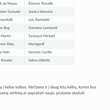
ît de Mezzo
Étienne Trimaille
stian Gutwein
Jessica Veenstra
namihdk
Loïc Bartoletti
n Bug
Damiano Lombardi
 Martin
Savinaud Mickaël
min Riley
MorriganR
 Hain
Germán Carrillo
 Rosales
Selma Vidimlic
 į kelias kalbas. Verčiama ir į daug kitų kalbų, kurios bus
 esamą vertimą ar paprašyti naujo, prašome skaityti