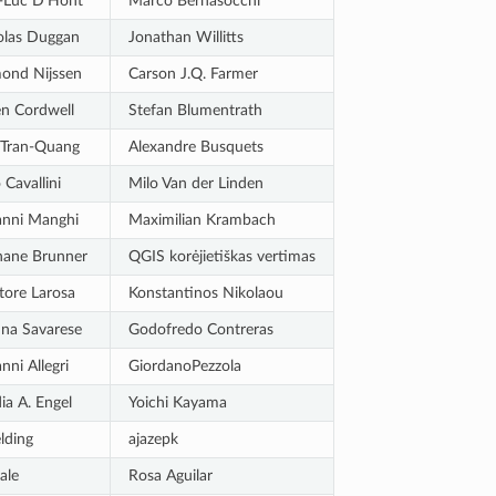
-Luc D’Hont
Marco Bernasocchi
olas Duggan
Jonathan Willitts
ond Nijssen
Carson J.Q. Farmer
en Cordwell
Stefan Blumentrath
 Tran-Quang
Alexandre Busquets
 Cavallini
Milo Van der Linden
anni Manghi
Maximilian Krambach
hane Brunner
QGIS korėjietiškas vertimas
tore Larosa
Konstantinos Nikolaou
ina Savarese
Godofredo Contreras
nni Allegri
GiordanoPezzola
ia A. Engel
Yoichi Kayama
lding
ajazepk
ale
Rosa Aguilar