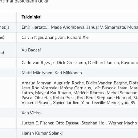
ertimai pasiekiami dėka:
Talkininkai
ezija
Emir Hartato, I Made Anombawa, Januar V. Simarmata, Muham
nė)
Calvin Ngei, Zhang Jun, Richard Xie
Xu Baocai
ta)
Carlo van Rijswijk, Dick Groskamp, Diethard Jansen, Raymon
Matti Mäntynen, Kari Mikkonen
Arnaud Morvan, Augustin Roche, Didier Vanden Berghe, Dofabi
Jean-Roc Morreale, Jérémy Garniaux, Loïc Buscoz, Lsam, Marc
Lattes, Mayeul Kauffmann, Médéric Ribreux, Mehdi Semchaoui
Pascal Obstetar, Robin Prest, Rod Bera, Stéphane Henriod, Sté
Vincent Picavet, Xavier Tardieu, Yann Leveille-Menez, yoda89
Xan Vieiro
Jürgen E. Fischer, Otto Dassau, Stephan Holl, Werner Macho
Harish Kumar Solanki