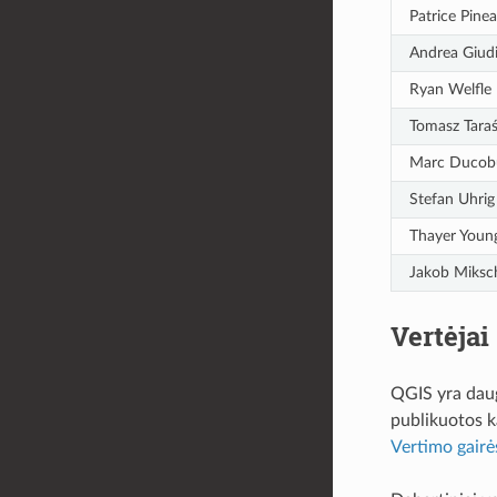
Patrice Pinea
Andrea Giud
Ryan Welfle
Tomasz Tara
Marc Ducob
Stefan Uhrig
Thayer Youn
Jakob Miksc
Vertėjai
QGIS yra daugi
publikuotos ka
Vertimo gairė