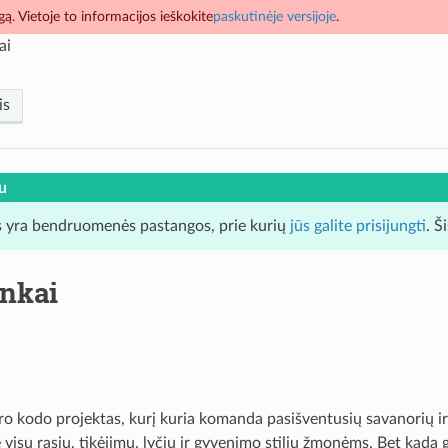
ą. Vietoje to informacijos ieškokite
paskutinėje versijoje
.
ai
is
u
 yra bendruomenės pastangos, prie kurių
jūs galite prisijungti
. Š
inkai
ro kodo projektas, kurį kuria komanda pasišventusių savanorių ir
isų rasių, tikėjimų, lyčių ir gyvenimo stilių žmonėms. Bet kada 