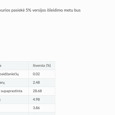
 kurios pasiekė 5% versijos išleidimo metu bus
a
Išversta (%)
baidžaniečių
0.02
arų
2.48
 supaprastinta
28.68
ų
4.98
3.86