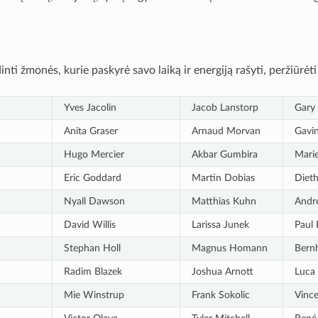
nti žmonės, kurie paskyrė savo laiką ir energiją rašyti, peržiūrėt
Yves Jacolin
Jacob Lanstorp
Gary
Anita Graser
Arnaud Morvan
Gavi
Hugo Mercier
Akbar Gumbira
Marie
Eric Goddard
Martin Dobias
Diet
Nyall Dawson
Matthias Kuhn
Andr
David Willis
Larissa Junek
Paul 
Stephan Holl
Magnus Homann
Bernh
Radim Blazek
Joshua Arnott
Luca 
Mie Winstrup
Frank Sokolic
Vince