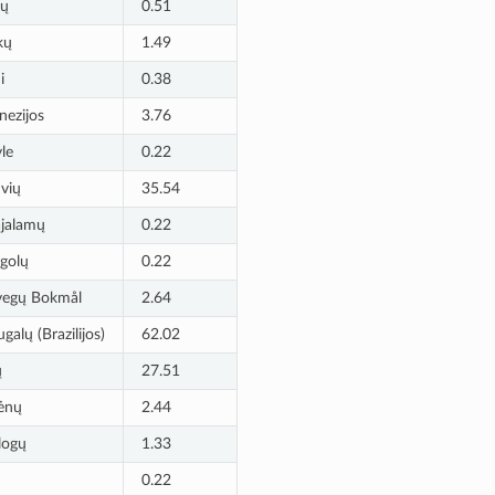
sų
0.51
kų
1.49
i
0.38
nezijos
3.76
le
0.22
uvių
35.54
jalamų
0.22
golų
0.22
vegų Bokmål
2.64
galų (Brazilijos)
62.02
ų
27.51
ėnų
2.44
logų
1.33
0.22