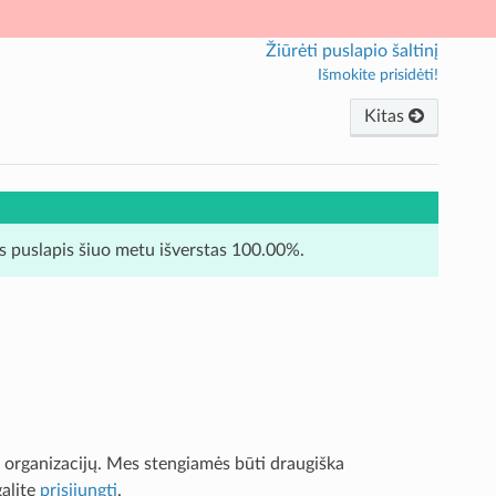
Žiūrėti puslapio šaltinį
Išmokite prisidėti!
Kitas
is puslapis šiuo metu išverstas 100.00%.
 organizacijų. Mes stengiamės būti draugiška
galite
prisijungti
.