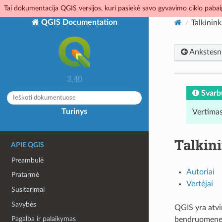
Tai dokumentacija QGIS versijos, kuri pasiekė savo gyvavimo ciklo pabaig
QGIS Documentation
Talkinink
Ankstesn
3.40
Svarb
Turinys
Vertimas
Talkin
APIE QGIS
Preambulė
Autoriai
Pratarmė
Vertėjai
Susitarimai
Savybės
QGIS yra atvi
Pagalba ir palaikymas
bendruomene v