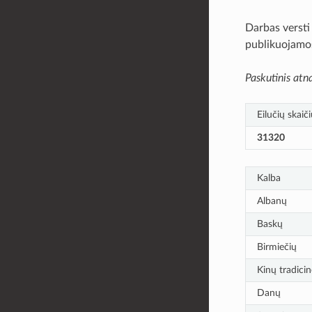
Darbas versti
publikuojamos
Paskutinis atn
Eilučių skaič
31320
Kalba
Albanų
Baskų
Birmiečių
Kinų tradicin
Danų