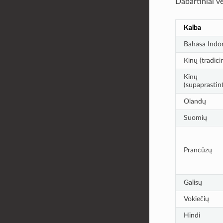
Dabartiniai v
Kalba
Bahasa Indon
Kinų (tradici
Kinų
(supaprastin
Olandų
Suomių
Prancūzų
Galisų
Vokiečių
Hindi