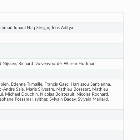
mad Iqnaul Haq Siregar, Trias Aditya
d Nijssen, Richard Duivenvoorde, Willem Hoffman
en, Etienne Trimaille, Francis Gasc, Harrissou Sant-anna,
-André Saia, Marie Silvestre, Mathieu Bossaert, Mathieu
, Michael Douchin, Nicolas Boisteault, Nicolas Rochard,
phane Possamai, sylther, Sylvain Badey, Sylvain Maillard,