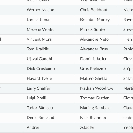
Victor Olaya
Tyler Mitchell
René
Werner Macho
Chris Berkhout
Nich
Lars Luthman
Brendan Morely
Raym
Mezene Worku
Patrick Sunter
Stev
d
Vincent Mora
Alexandre Neto
Hien
Tom Kralidis
Alexander Bruy
Paolo
Ujaval Gandhi
Dominic Keller
Giov
Dick Groskamp
Uros Preloznik
Stép
Håvard Tveite
Matteo Ghetta
Salva
n
Larry Shaffer
Nathan Woodrow
Mart
Luigi Pirelli
Thomas Gratier
Giova
Tudor Bărăscu
Maning Sambale
Claud
Denis Rouzaud
Nick Bearman
embe
Andrei
zstadler
iceph