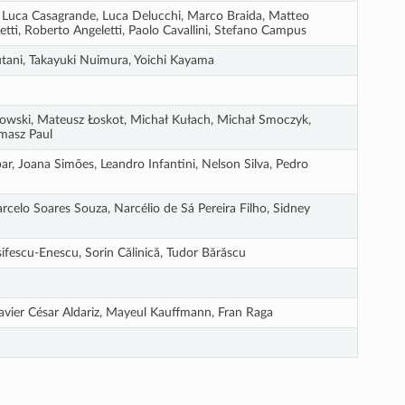
i, Luca Casagrande, Luca Delucchi, Marco Braida, Matteo
tti, Roberto Angeletti, Paolo Cavallini, Stefano Campus
utani, Takayuki Nuimura, Yoichi Kayama
rowski, Mateusz Łoskot, Michał Kułach, Michał Smoczyk,
masz Paul
r, Joana Simões, Leandro Infantini, Nelson Silva, Pedro
rcelo Soares Souza, Narcélio de Sá Pereira Filho, Sidney
ifescu-Enescu, Sorin Călinică, Tudor Bărăscu
avier César Aldariz, Mayeul Kauffmann, Fran Raga