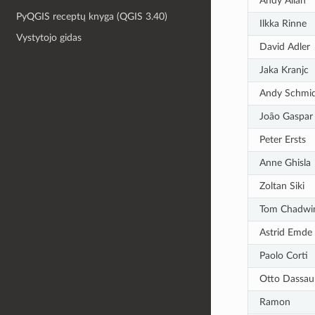
Andy Allan
PyQGIS receptų knyga (QGIS 3.40)
Ilkka Rinne
Vystytojo gidas
David Adler
Jaka Kranjc
Andy Schmi
João Gaspar
Peter Ersts
Anne Ghisla
Zoltan Siki
Tom Chadwi
Astrid Emde
Paolo Corti
Otto Dassau
Ramon