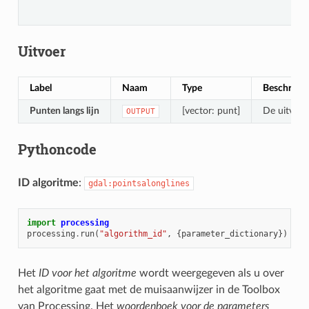
Uitvoer
Label
Naam
Type
Beschrijvi
Punten langs lijn
[vector: punt]
De uitvoer
OUTPUT
Pythoncode
ID algoritme
:
gdal:pointsalonglines
import
processing
processing
.
run
(
"algorithm_id"
,
{
parameter_dictionary
})
Het
ID voor het algoritme
wordt weergegeven als u over
het algoritme gaat met de muisaanwijzer in de Toolbox
van Processing. Het
woordenboek voor de parameters