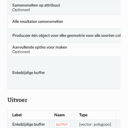
Samensmelten op attribuut
Optioneel
Alle resultaten samensmelten
Produceer één object voor elke geometrie voor alle soorten collec
Aanvullende opties voor maken
Optioneel
Enkelzijdige buffer
Uitvoer
Label
Naam
Type
Besc
Enkelzijdige buffer
[vector: polygoon]
De u
OUTPUT