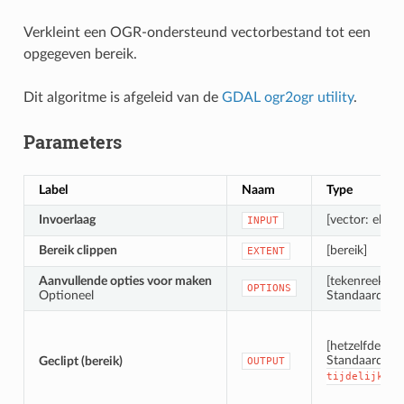
Verkleint een OGR-ondersteund vectorbestand tot een
opgegeven bereik.
Dit algoritme is afgeleid van de
GDAL ogr2ogr utility
.
Parameters
Label
Naam
Type
Invoerlaag
[vector: elke]
INPUT
Bereik clippen
[bereik]
EXTENT
Aanvullende opties voor maken
[tekenreeks]
OPTIONS
Optioneel
Standaard: ‘’ 
[hetzelfde als 
Standaard:
Geclipt (bereik)
OUTPUT
[
tijdelijk
be