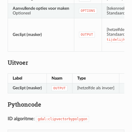
Aanvullende opties voor maken
[tekenreeks]
OPTIONS
Optioneel
Standaard: ‘’ 
[hetzelfde als 
Standaard:
Geclipt (masker)
OUTPUT
[
tijdelijk
be
Uitvoer
Label
Naam
Type
Besc
Geclipt (masker)
[hetzelfde als invoer]
De u
OUTPUT
Pythoncode
ID algoritme
:
gdal:clipvectorbypolygon