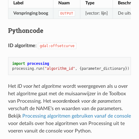
Label
Naam
Type
Beschrijvi
Verspringing boog
[vector: lijn]
De uitvoer
OUTPUT
Pythoncode
ID algoritme
:
gdal:offsetcurve
import
processing
processing
.
run
(
"algorithm_id"
,
{
parameter_dictionary
})
Het
ID voor het algoritme
wordt weergegeven als u over
het algoritme gaat met de muisaanwijzer in de Toolbox
van Processing. Het
woordenboek voor de parameters
verschaft de NAME’s en waarden van de parameters.
Bekijk
Processing algoritmen gebruiken vanaf de console
voor details over hoe algoritmen van Processing uit te
voeren vanuit de console voor Python.