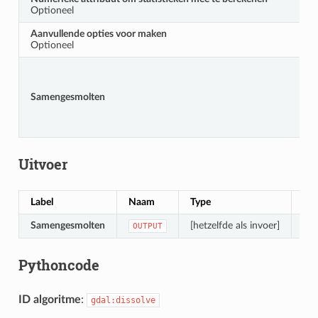
Optioneel
Aanvullende opties voor maken
Optioneel
Samengesmolten
Uitvoer
Label
Naam
Type
Bes
Samengesmolten
[hetzelfde als invoer]
De 
OUTPUT
Pythoncode
ID algoritme
:
gdal:dissolve