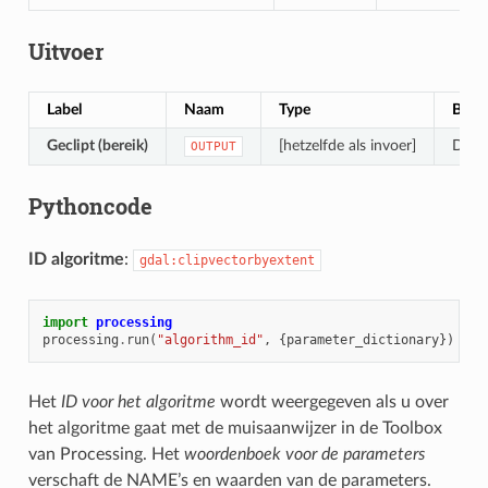
Uitvoer
Label
Naam
Type
Besch
Geclipt (bereik)
[hetzelfde als invoer]
De ui
OUTPUT
Pythoncode
ID algoritme
:
gdal:clipvectorbyextent
import
processing
processing
.
run
(
"algorithm_id"
,
{
parameter_dictionary
})
Het
ID voor het algoritme
wordt weergegeven als u over
het algoritme gaat met de muisaanwijzer in de Toolbox
van Processing. Het
woordenboek voor de parameters
verschaft de NAME’s en waarden van de parameters.