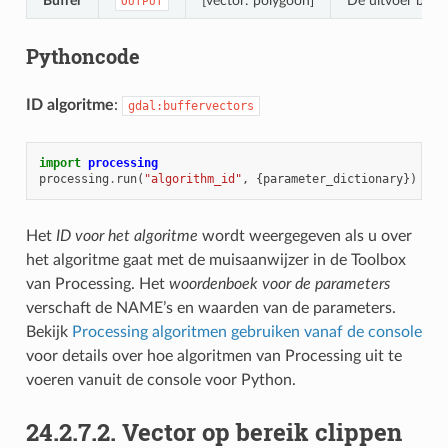
Buffer
[vector: polygoon]
De uitvoer buffe
OUTPUT
Pythoncode
ID algoritme
:
gdal:buffervectors
import
processing
processing
.
run
(
"algorithm_id"
,
{
parameter_dictionary
})
Het
ID voor het algoritme
wordt weergegeven als u over
het algoritme gaat met de muisaanwijzer in de Toolbox
van Processing. Het
woordenboek voor de parameters
verschaft de NAME’s en waarden van de parameters.
Bekijk
Processing algoritmen gebruiken vanaf de console
voor details over hoe algoritmen van Processing uit te
voeren vanuit de console voor Python.
24.2.7.2.
Vector op bereik clippen