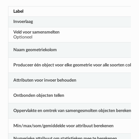
Label
Invoerlaag
Veld voor samensmelten
Optioneel
Naam geometriekolom
Produceer één object voor elke geometrie voor alle soorten collec
Attributen voor invoer behouden
Ontbonden objecten tellen
Oppervlakte en omtrek van samengesmolten objecten berekenen
Min/max/som/gemiddelde voor attribuut berekenen
Numerieke attribuut om statistieken mee te berekenen