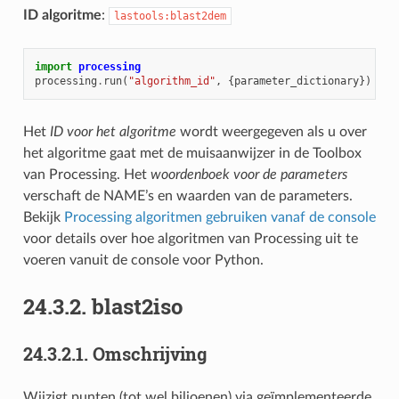
ID algoritme
:
lastools:blast2dem
import
processing
processing
.
run
(
"algorithm_id"
,
{
parameter_dictionary
})
Het
ID voor het algoritme
wordt weergegeven als u over
het algoritme gaat met de muisaanwijzer in de Toolbox
van Processing. Het
woordenboek voor de parameters
verschaft de NAME’s en waarden van de parameters.
Bekijk
Processing algoritmen gebruiken vanaf de console
voor details over hoe algoritmen van Processing uit te
voeren vanuit de console voor Python.
24.3.2.
blast2iso
24.3.2.1.
Omschrijving
Wijzigt punten (tot wel biljoenen) via geïmplementeerde