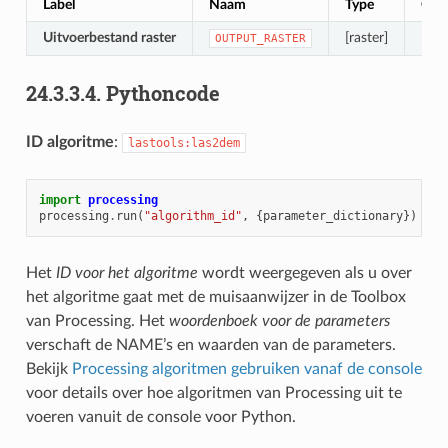
Label
Naam
Type
Oms
Uitvoerbestand raster
[raster]
Het 
OUTPUT_RASTER
24.3.3.4.
Pythoncode
ID algoritme
:
lastools:las2dem
import
processing
processing
.
run
(
"algorithm_id"
,
{
parameter_dictionary
})
Het
ID voor het algoritme
wordt weergegeven als u over
het algoritme gaat met de muisaanwijzer in de Toolbox
van Processing. Het
woordenboek voor de parameters
verschaft de NAME’s en waarden van de parameters.
Bekijk
Processing algoritmen gebruiken vanaf de console
voor details over hoe algoritmen van Processing uit te
voeren vanuit de console voor Python.