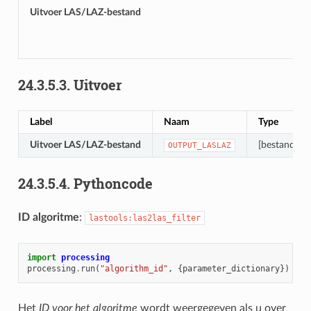
Uitvoer LAS/LAZ-bestand
24.3.5.3.
Uitvoer
Label
Naam
Type
Uitvoer LAS/LAZ-bestand
[bestand]
OUTPUT_LASLAZ
24.3.5.4.
Pythoncode
ID algoritme
:
lastools:las2las_filter
import
processing
processing
.
run
(
"algorithm_id"
,
{
parameter_dictionary
})
Het
ID voor het algoritme
wordt weergegeven als u over