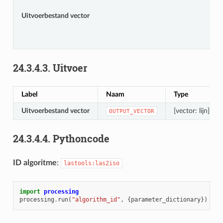
Uitvoerbestand vector
24.3.4.3.
Uitvoer
Label
Naam
Type
Uitvoerbestand vector
[vector: lijn]
OUTPUT_VECTOR
24.3.4.4.
Pythoncode
ID algoritme
:
lastools:las2iso
import
processing
processing
.
run
(
"algorithm_id"
,
{
parameter_dictionary
})