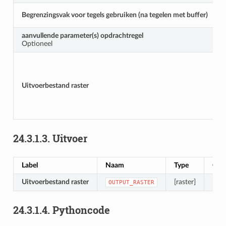
Begrenzingsvak voor tegels gebruiken (na tegelen met buffer)
aanvullende parameter(s) opdrachtregel
Optioneel
Uitvoerbestand raster
24.3.1.3.
Uitvoer
Label
Naam
Type
Oms
Uitvoerbestand raster
[raster]
Het 
OUTPUT_RASTER
24.3.1.4.
Pythoncode