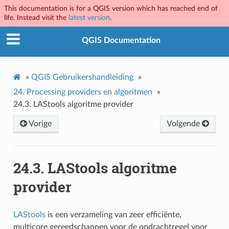
This documentation is for a QGIS version which has reached end of
life. Instead visit the
latest version
.
QGIS Documentation
»
QGIS Gebruikershandleiding
»
24.
Processing providers en algoritmen
»
24.3.
LAStools algoritme provider
Vorige
Volgende
24.3.
LAStools algoritme
provider
LAStools
is een verzameling van zeer efficiënte,
multicore gereedschappen voor de opdrachtregel voor