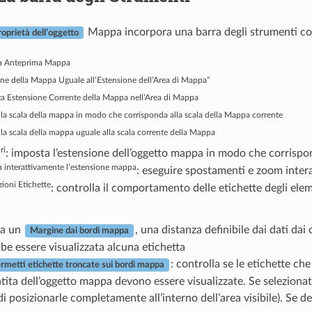
Mappa incorpora una barra degli strumenti con
roprietà dell’oggetto
a Anteprima Mappa
ne della Mappa Uguale all’Estensione dell’Area di Mappa”
za Estensione Corrente della Mappa nell’Area di Mappa
la scala della mappa in modo che corrisponda alla scala della Mappa corrente
la scala della mappa uguale alla scala corrente della Mappa
ri
: imposta l’estensione dell’oggetto mappa in modo che corrispon
 interattivamente l’estensione mappa
: eseguire spostamenti e zoom intera
ioni Etichette
: controlla il comportamento delle etichette degli elem
ta un
, una distanza definibile dai dati dai
Margine dai bordi mappa
be essere visualizzata alcuna etichetta
: controlla se le etichette ch
rmetti etichette troncate sui bordi mappa
tita dell’oggetto mappa devono essere visualizzate. Se seleziona
 posizionarle completamente all’interno dell’area visibile). Se de