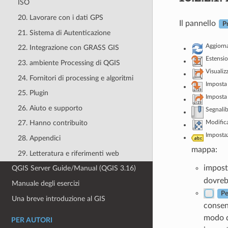
ISO
20. Lavorare con i dati GPS
Il pannello
P
21. Sistema di Autenticazione
Aggiorn
22. Integrazione con GRASS GIS
Estensio
23. ambiente Processing di QGIS
Visualiz
24. Fornitori di processing e algoritmi
Imposta 
25. Plugin
Imposta 
26. Aiuto e supporto
Segnalib
Modifica
27. Hanno contribuito
Impostaz
28. Appendici
mappa:
29. Letteratura e riferimenti web
impos
QGIS Server Guide/Manual (QGIS 3.16)
dovreb
Manuale degli esercizi
Pe
Una breve introduzione al GIS
consen
modo di
PER AUTORI