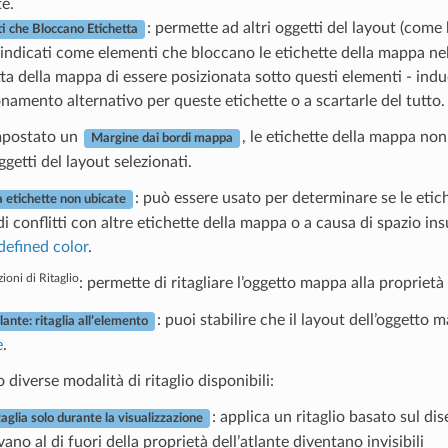
e.
: permette ad altri oggetti del layout (come 
i che Bloccano Etichetta
 indicati come elementi che bloccano le etichette della mappa n
tta della mappa di essere posizionata sotto questi elementi - ind
namento alternativo per queste etichette o a scartarle del tutto.
mpostato un
, le etichette della mappa non
Margine dai bordi mappa
ggetti del layout selezionati.
: può essere usato per determinare se le eti
 etichette non ubicate
i conflitti con altre etichette della mappa o a causa di spazio ins
defined color
.
ioni di Ritaglio
: permette di ritagliare l’oggetto mappa alla proprietà 
: puoi stabilire che il layout dell’oggett
lante: ritaglia all’elemento
e
.
 diverse modalità di ritaglio disponibili:
: applica un ritaglio basato sul dis
taglia solo durante la visualizzazione
vano al di fuori della proprietà dell’atlante diventano invisibili