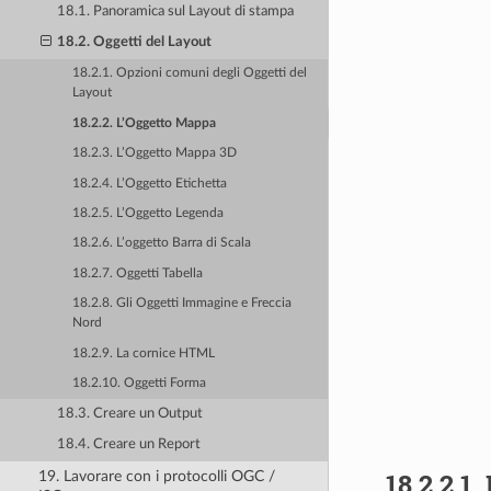
18.1. Panoramica sul Layout di stampa
18.2. Oggetti del Layout
18.2.1. Opzioni comuni degli Oggetti del
Layout
18.2.2. L’Oggetto Mappa
18.2.3. L’Oggetto Mappa 3D
18.2.4. L’Oggetto Etichetta
18.2.5. L’Oggetto Legenda
18.2.6. L’oggetto Barra di Scala
18.2.7. Oggetti Tabella
18.2.8. Gli Oggetti Immagine e Freccia
Nord
18.2.9. La cornice HTML
18.2.10. Oggetti Forma
18.3. Creare un Output
18.4. Creare un Report
18.2.2.1.
19. Lavorare con i protocolli OGC /