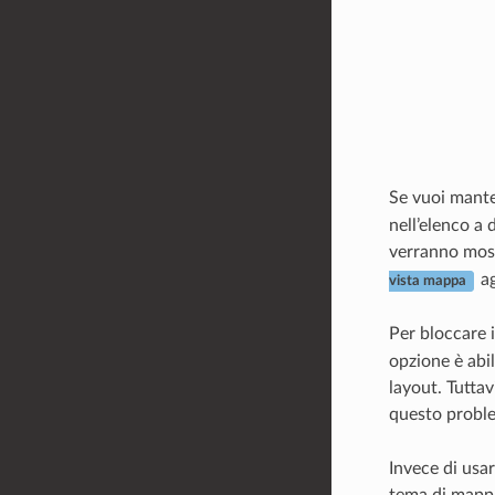
Se vuoi mante
nell’elenco a 
verranno most
ag
vista mappa
Per bloccare i
opzione è abil
layout. Tuttav
questo probl
Invece di usa