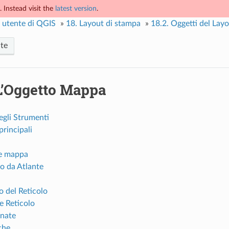
 Instead visit the
latest version
.
 utente di QGIS
»
18.
Layout di stampa
»
18.2.
Oggetti del Lay
te
L’Oggetto Mappa
egli Strumenti
principali
e mappa
o da Atlante
o del Reticolo
e Reticolo
nate
che