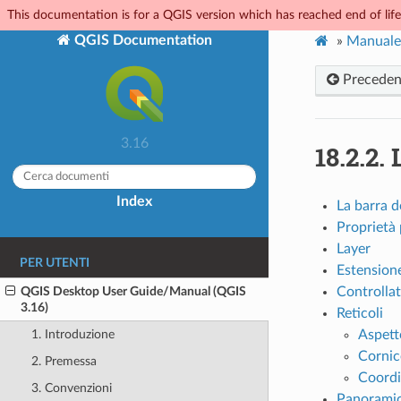
This documentation is for a QGIS version which has reached end of life.
QGIS Documentation
»
Manuale
Preceden
3.16
18.2.2.
Index
La barra d
Proprietà 
Layer
PER UTENTI
Estension
QGIS Desktop User Guide/Manual (QGIS
Controllat
3.16)
Reticoli
Aspett
1. Introduzione
Cornic
2. Premessa
Coordi
3. Convenzioni
Panorami