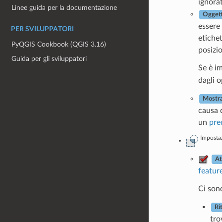
ignorat
Linee guida per la documentazione
Oggett
essere
PER SVILUPPATORI
etiche
PyQGIS Cookbook (QGIS 3.16)
posizio
Guida per gli sviluppatori
Se è i
dagli o
Mostra
causa d
un
pre
Impostaz
At
featur
Ci sono
Ri
tro