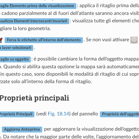
: applica il ritaglio prima del
taglia Elemento prima della visualizzazione
 cadono parzialmente al di fuori dell’atlante saranno ancora visibi
: visualizza tutte gli elementi c
sualizza Elementi intersecanti invariati
agliare la loro geometria.
. Se non vuoi attivare
Forza le etichette all’interno dell’elemento
.
a layer selezionati
: è possibile cambiare la forma dell’oggetto map
taglia su oggetto
. Quando si abilita questa opzione la mappa sarà automaticamente
n questo caso, sono disponibili le modalità di ritaglio di cui sop
zzate solo all’interno della forma di ritaglio.
Proprietà principali
(vedi
Fig. 18.14
) del pannello
Proprietà Principali
Proprietà dell’oggett
e
per aggiornare la visualizzazione dell’oggett
Aggiorna Anteprima
. Da notare che la maggior parte delle volte, l’aggiornamento de