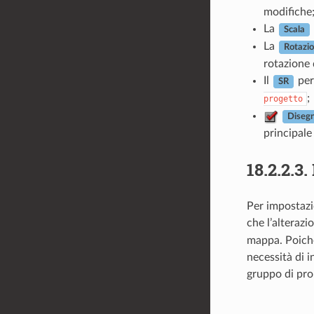
modifiche
La
Scala
La
Rotazi
rotazione 
Il
per
SR
;
progetto
Disegn
principale
18.2.2.3.
Per impostazio
che l’alterazio
mappa. Poiché
necessità di 
gruppo di pro