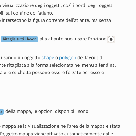
la visualizzazione degli oggetti, così i bordi degli oggetti
li sul confine dell’atlante
he intersecano la figura corrente dell’atlante, ma senza
alla atlante puoi usare l’opzione
Ritaglia tutti i layer
pa usando un oggetto
shape
o
polygon
del layout di
 ritagliata alla forma selezionata nel menu a tendina.
ra e le etichette possono essere forzate per essere
della mappa, le opzioni disponibili sono:
o
o mappa se la visualizzazione nell’area della mappa è stata
ll’oggetto mappa viene attivato automaticamente dalle