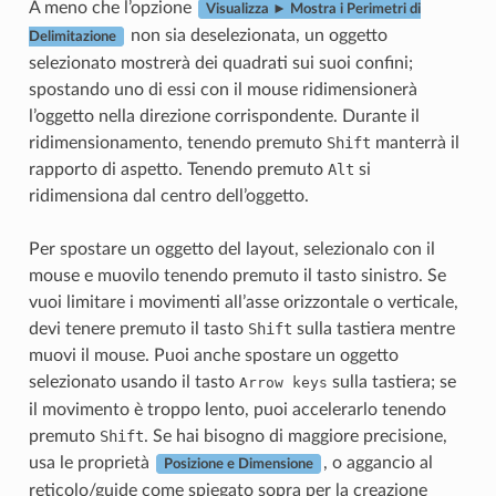
A meno che l’opzione
Visualizza ► Mostra i Perimetri di
non sia deselezionata, un oggetto
Delimitazione
selezionato mostrerà dei quadrati sui suoi confini;
spostando uno di essi con il mouse ridimensionerà
l’oggetto nella direzione corrispondente. Durante il
ridimensionamento, tenendo premuto
Shift
manterrà il
rapporto di aspetto. Tenendo premuto
Alt
si
ridimensiona dal centro dell’oggetto.
Per spostare un oggetto del layout, selezionalo con il
mouse e muovilo tenendo premuto il tasto sinistro. Se
vuoi limitare i movimenti all’asse orizzontale o verticale,
devi tenere premuto il tasto
Shift
sulla tastiera mentre
muovi il mouse. Puoi anche spostare un oggetto
selezionato usando il tasto
sulla tastiera; se
Arrow
keys
il movimento è troppo lento, puoi accelerarlo tenendo
premuto
Shift
. Se hai bisogno di maggiore precisione,
usa le proprietà
, o aggancio al
Posizione e Dimensione
reticolo/guide come spiegato sopra per la creazione