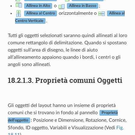
o
;
Allinea in Alto
Allinea in Basso
orizzontalmente o
Allinea al Centro
Allinea al
.
Centro Verticale
Tutti gli oggetti selezionati saranno quindi allineati al loro
comune rettangolo di delimitazione. Quando si spostano
oggetti sull’area di disegno, le linee di aiuto
all’allineamento appaiono quando i bordi, i centri o gli
angoli sono allineati.
18.2.1.3.
Proprietà comuni Oggetti
Gli oggetti del layout hanno un insieme di proprietà
comuni che si trovano in fondo al pannello
Proprietà
: Posizione e Dimensione, Rotazione, Cornice,
dell’oggetto
Sfondo, ID oggetto, Variabili e Visualizzazione (Vedi
Fig.
18.11
).