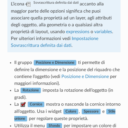
Sovrascrittura definita dai dati
L’icona
accanto alla
maggior parte delle opzioni significa che puoi
associare quella proprietà ad un layer, agli attributi
degli oggetto, alla geometria o a qualsiasi altra
proprietà di layout, usando
expressions
o
variables
.
Per ulteriori informazioni vedi
Impostazione
Sovrascrittura definita dai dati
.
Il gruppo
ti permette di
Posizione e Dimensione
definire la dimensione e la posizione del riquadro che
contiene l’oggetto (vedi
Posizione e Dimensione
per
maggiori informazioni).
La
imposta la rotazione dell’oggetto (in
Rotazione
gradi).
La
mostra o nasconde la cornice intorno
Cornice
all’oggetto. Usa i widget
,
e
Colore
Spessore
Stile
per regolare queste proprietà.
unione
Utilizza il menu
per impostare un colore di
Sfondo