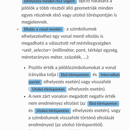
opció hatására a
Elhelyezés minden rész végére
jelölők a több részből álló geometriák minden
egyes részének első vagy utolsó töréspontján is
megjelennek.
: a szimbólumok
Eltolás a vonal mentén
elhelyezéséhez egy vonal menti eltolás is
megadható a választott ref:
mértékegységben
<unit_selector>
(milliméter, pont, térképi egység,
méretarányos méter, százalék, …):
Pozitív érték a jelölőszimbólumokat a vonal
irányába tolja (
és
Első törésponton
Intervallum
elhelyezés esetén) vagy visszafelé
szerint
(
elhelyezés esetén).
Utolsó törésponton
A nem zárt vonalon megadott negatív érték
nem eredményez eltolást (az
Első törésponton
és
elhelyezés esetén), vagy
Utolsó törésponton
a szimbólumok visszafelé történő eltolását
eredményezi (az utolsó törésponttól).