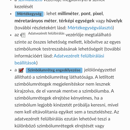
kezelését
: lehet
milliméter
,
pont
,
pixel
,
Mértékegység
méretarányos méter
,
térképi egységek
vagy
hüvelyk
(további részletekért lásd:
Mértékegységválasztó
)
Adatvezérelt felülbírálás
az
vezérlője megtalálható
szinte az összes lehetőség mellett, kibővítve az egyes
szimbólumok testreszabásának lehetőségeit (további
információért lásd:
Adatvezérelt felülbírálási
beállítások
)
a
jelölőnégyzettel
Szimbólumréteg engedélyezése
állítható a szimbólumréteg láthatósága. A letiltott
szimbólumrétegek megjelenítéskor nem lesznek
kirajzolva, de el vannak mentve a szimbólumba. A
szimbólumrétegek elrejtése kényelmes, ha a
szimbólum legjobb kinézetét próbálja keresni, mivel
nem kell eltávolítania egyiket sem a teszteléshez. Az
adatvezérelt felülbírálás ezután lehetővé teszi a
különböző szimbólumrétegek elrejtését vagy