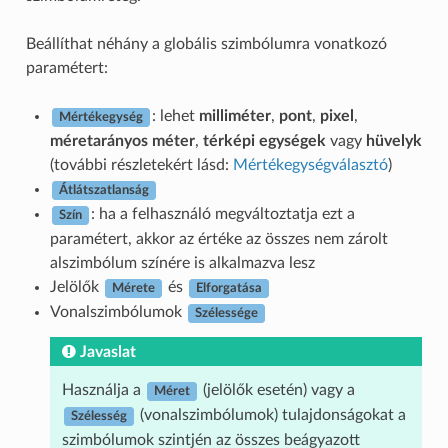
Beállíthat néhány a globális szimbólumra vonatkozó
paramétert:
: lehet
milliméter
,
pont
,
pixel
,
Mértékegység
méretarányos méter
,
térképi egységek
vagy
hüvelyk
(további részletekért lásd:
Mértékegységválasztó
)
Átlátszatlanság
: ha a felhasználó megváltoztatja ezt a
Szín
paramétert, akkor az értéke az összes nem zárolt
alszimbólum színére is alkalmazva lesz
Jelölők
és
Mérete
Elforgatása
Vonalszimbólumok
Szélessége
Javaslat
Használja a
(jelölők esetén) vagy a
Méret
(vonalszimbólumok) tulajdonságokat a
Szélesség
szimbólumok szintjén az összes beágyazott