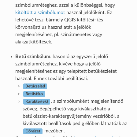
szimbólumréteghez, azzal a különbséggel, hogy
kitöltött alszimbólumot
használ jelölőként. Ez
lehetővé teszi bármely QGIS kitöltési- (és
körvonal)stílus használatát a jelölők
megjelenítéséhez, pl. színátmenetes vagy
alakzatkitöltések.
Betű szimbólum
: hasonló az egyszerű jelölő
szimbólumréteghez, kivéve hogy a jelölő
megjelenítéséhez ez egy telepített betűkészletet
használ. Ennek további beállításai:
Betűcsalád
Betűstílus
, a szimbólumként megjelenítendő
Karakter(ek)
szöveg. Begépelhető vagy kiválasztható a
betűkészlet-karaktergyűjtemény vezérlőből, a
kiválasztott beállítások pedig élőben láthatóak az
mezőben.
Előnézet