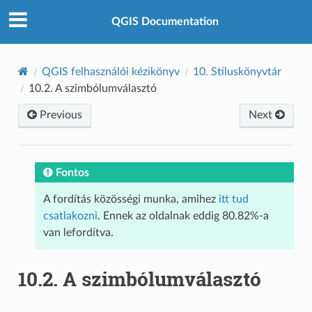
QGIS Documentation
QGIS felhasználói kézikönyv
10.
Stíluskönyvtár
10.2.
A szimbólumválasztó
Previous
Next
Fontos
A fordítás közösségi munka, amihez
itt tud
csatlakozni
. Ennek az oldalnak eddig 80.82%-a
van lefordítva.
10.2.
A szimbólumválasztó