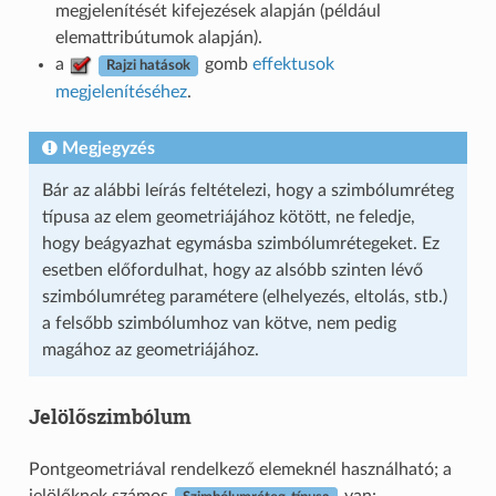
megjelenítését kifejezések alapján (például
elemattribútumok alapján).
a
gomb
effektusok
Rajzi hatások
megjelenítéséhez
.
Megjegyzés
Bár az alábbi leírás feltételezi, hogy a szimbólumréteg
típusa az elem geometriájához kötött, ne feledje,
hogy beágyazhat egymásba szimbólumrétegeket. Ez
esetben előfordulhat, hogy az alsóbb szinten lévő
szimbólumréteg paramétere (elhelyezés, eltolás, stb.)
a felsőbb szimbólumhoz van kötve, nem pedig
magához az geometriájához.
Jelölőszimbólum
Pontgeometriával rendelkező elemeknél használható; a