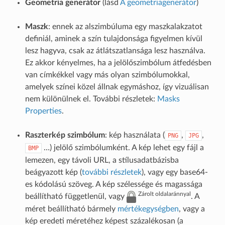
Geometria generátor
(lásd
A geometriagenerátor
)
Maszk
: ennek az alszimbúluma egy maszkalakzatot
definiál, aminek a szín tulajdonsága figyelmen kívül
lesz hagyva, csak az átlátszatlansága lesz használva.
Ez akkor kényelmes, ha a jelölőszimbólum átfedésben
van címkékkel vagy más olyan szimbólumokkal,
amelyek színei közel állnak egymáshoz, így vizuálisan
nem különülnek el. További részletek:
Masks
Properties
.
Raszterkép szimbólum
: kép használata (
,
,
PNG
JPG
…) jelölő szimbólumként. A kép lehet egy fájl a
BMP
lemezen, egy távoli URL, a stílusadatbázisba
beágyazott kép (
további részletek
), vagy egy base64-
es kódolású szöveg. A kép szélessége és magassága
Zárolt oldalaránnyal
beállítható függetlenül, vagy
. A
méret beállítható bármely
mértékegységben
, vagy a
kép eredeti méretéhez képest százalékosan (a