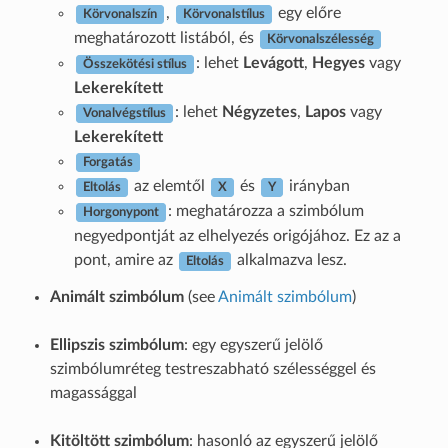
,
egy előre
Körvonalszín
Körvonalstílus
meghatározott listából, és
Körvonalszélesség
: lehet
Levágott
,
Hegyes
vagy
Összekötési stílus
Lekerekített
: lehet
Négyzetes
,
Lapos
vagy
Vonalvégstílus
Lekerekített
Forgatás
az elemtől
és
irányban
Eltolás
X
Y
: meghatározza a szimbólum
Horgonypont
negyedpontját az elhelyezés origójához. Ez az a
pont, amire az
alkalmazva lesz.
Eltolás
Animált szimbólum
(see
Animált szimbólum
)
Ellipszis szimbólum
: egy egyszerű jelölő
szimbólumréteg testreszabható szélességgel és
magassággal
Kitöltött szimbólum
: hasonló az egyszerű jelölő