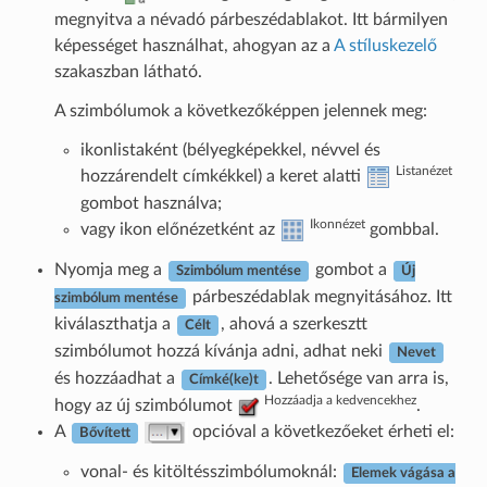
megnyitva a névadó párbeszédablakot. Itt bármilyen
képességet használhat, ahogyan az a
A stíluskezelő
szakaszban látható.
A szimbólumok a következőképpen jelennek meg:
ikonlistaként (bélyegképekkel, névvel és
Listanézet
hozzárendelt címkékkel) a keret alatti
gombot használva;
Ikonnézet
vagy ikon előnézetként az
gombbal.
Nyomja meg a
gombot a
Szimbólum mentése
Új
párbeszédablak megnyitásához. Itt
szimbólum mentése
kiválaszthatja a
, ahová a szerkesztt
Célt
szimbólumot hozzá kívánja adni, adhat neki
Nevet
és hozzáadhat a
. Lehetősége van arra is,
Címké(ke)t
Hozzáadja a kedvencekhez
hogy az új szimbólumot
.
A
opcióval a következőeket érheti el:
Bővített
vonal- és kitöltésszimbólumoknál:
Elemek vágása a