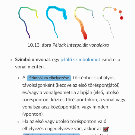
10.13. ábra
Példák interpolált vonalakra
Szimbólumvonal
: egy
jelölő szimbólumot
ismétel a
vonal mentén.
A
történhet szabályos
Szimbólum elhelyezése
távolságonként (kezdve az első töréspontjától)
és/vagy a vonalgeometria alapján (első, utolsó
törésponton, köztes töréspontokon, a vonal vagy
vonalszakasz középpontján, vagy minden
ívponton).
Ha az első vagy utolsó törésponton való
elhelyezés engedélyezve van, akkor az