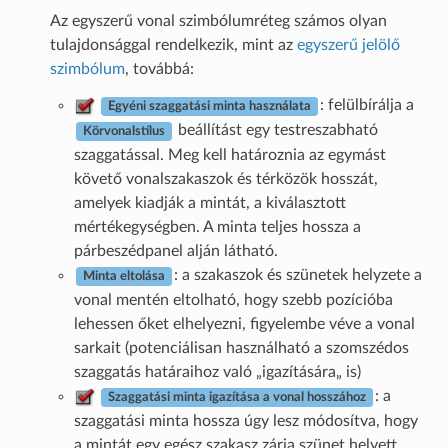
Az egyszerű vonal szimbólumréteg számos olyan
tulajdonsággal rendelkezik, mint az
egyszerű jelölő
szimbólum
, továbbá:
: felülbírálja a
Egyéni szaggatási minta használata
beállítást egy testreszabható
Körvonalstílus
szaggatással. Meg kell határoznia az egymást
követő vonalszakaszok és térközök hosszát,
amelyek kiadják a mintát, a kiválasztott
mértékegységben. A minta teljes hossza a
párbeszédpanel alján látható.
: a szakaszok és szünetek helyzete a
Minta eltolása
vonal mentén eltolható, hogy szebb pozícióba
lehessen őket elhelyezni, figyelembe véve a vonal
sarkait (potenciálisan használható a szomszédos
szaggatás határaihoz való „igazítására„ is)
: a
Szaggatási minta igazítása a vonal hosszához
szaggatási minta hossza úgy lesz módosítva, hogy
a mintát egy egész szakasz zárja szünet helyett.