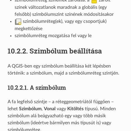
szimbólumréteg színeinek zárolása: a
zárolt
színek változatlanok maradnak a globális (egy
felsőbb) szimbólumszint színének módosításakor
szimbólumréteg(ek), vagy egy csoportjuk)
megkettőzése
szimbólumréteg mozgatása fel vagy le
10.2.2.
Szimbólum beállítása
A QGIS-ben egy szimbólum beállítása két lépésben
történik: a szimbólum, majd a szimbólumréteg szintjén.
10.2.2.1.
A szimbólum
A fa legfelső szintje – a réteggeometriától függően –
lehet
Szimbólum
,
Vonal
vagy
Kitöltés
típusú. Minden
szimbólum alá beágyazható egy vagy több másik
szimbólum (ideértve bármilyen más típusút is) vagy
szimbólumréteg.