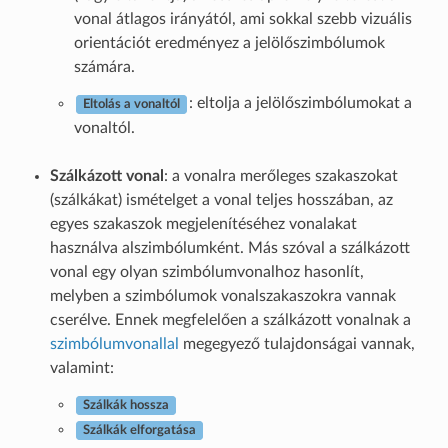
vonal átlagos irányától, ami sokkal szebb vizuális
orientációt eredményez a jelölőszimbólumok
számára.
: eltolja a jelölőszimbólumokat a
Eltolás a vonaltól
vonaltól.
Szálkázott vonal
: a vonalra merőleges szakaszokat
(szálkákat) ismételget a vonal teljes hosszában, az
egyes szakaszok megjelenítéséhez vonalakat
használva alszimbólumként. Más szóval a szálkázott
vonal egy olyan szimbólumvonalhoz hasonlít,
melyben a szimbólumok vonalszakaszokra vannak
cserélve. Ennek megfelelően a szálkázott vonalnak a
szimbólumvonallal
megegyező tulajdonságai vannak,
valamint:
Szálkák hossza
Szálkák elforgatása