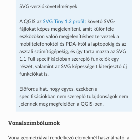
SVG-verziókövetelmények
A QGIS az
SVG Tiny 1.2 profilt
követő SVG-
fájlokat képes megjeleníteni, amit különféle
eszközökön valóó megjelenítéshez terveztek a
mobiltelefonoktól és PDA-któl a laptopokig és az
asztali számítógépekig, és így tartalmazza az SVG
1.1 Full specifikációban szereplő funkciók egy
részét, valamint az SVG képességeit kiterjesztő új
funkciókat is.
Előfordulhat, hogy egyes, ezekben a
specifikációkban nem szereplő tulajdonságok nem
jelennek meg megfelelően a QGIS-ben.
Vonalszimbólumok
Vonalgeometriával rendelkező elemeknél használható; a