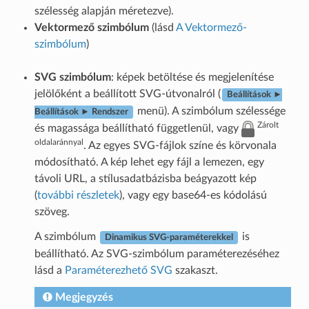
szélesség alapján méretezve).
Vektormező szimbólum
(lásd
A Vektormező-
szimbólum
)
SVG szimbólum
: képek betöltése és megjelenítése
jelölőként a beállított SVG-útvonalról (
Beállítások ►
menü). A szimbólum szélessége
Beállítások ► Rendszer
Zárolt
és magassága beállítható függetlenül, vagy
oldalaránnyal
. Az egyes SVG-fájlok színe és körvonala
módosítható. A kép lehet egy fájl a lemezen, egy
távoli URL, a stílusadatbázisba beágyazott kép
(
további részletek
), vagy egy base64-es kódolású
szöveg.
A szimbólum
is
Dinamikus SVG-paraméterekkel
beállítható. Az SVG-szimbólum paraméterezéséhez
lásd a
Paraméterezhető SVG
szakaszt.
Megjegyzés