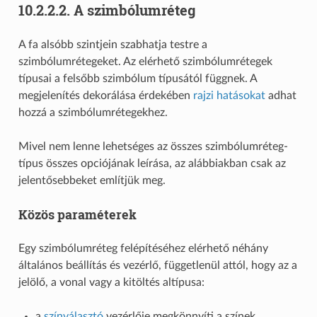
10.2.2.2.
A szimbólumréteg
A fa alsóbb szintjein szabhatja testre a
szimbólumrétegeket. Az elérhető szimbólumrétegek
típusai a felsőbb szimbólum típusától függnek. A
megjelenítés dekorálása érdekében
rajzi hatásokat
adhat
hozzá a szimbólumrétegekhez.
Mivel nem lenne lehetséges az összes szimbólumréteg-
típus összes opciójának leírása, az alábbiakban csak az
jelentősebbeket említjük meg.
Közös paraméterek
Egy szimbólumréteg felépítéséhez elérhető néhány
általános beállítás és vezérlő, függetlenül attól, hogy az a
jelölő, a vonal vagy a kitöltés altípusa:
a
színválasztó
vezérlője megkönnyíti a színek