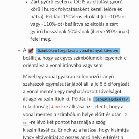
Zárt gyűrű esetén a QGIS az eltolást gyűrű
körüli hurok folytatásaként kezeli (előre és
hátra). Például 150%­­‑os eltolást (ill. -10%‑ot
vagy -110%‑ot) beállítva az eltolás a zárt
gyűrű hosszának 50%‑ának (illetve 90%‑ának)
felel meg.
A
Szimbólum forgatása a vonal irányát követve
beállítja, hogy az egyes szimbólumok legyenek-e
orientálva a vonal irányába vagy sem.
Mivel egy vonal gyakran különböző irányú
szakaszok egymásutánjából áll, a jelölő elforgását
a vonal mentén egy meghatározott távolságot
átlagolva számítjuk ki. Például a
Szögátlagolási táv
tulajdonság
-re állítása azt jelenti, hogy a
4
mm
vonal mentén a szimbólum helye előtt és után
2
-re lévő két pontot használja a szög
mm
kiszámításához. Ennek az a hatása, hogy kisimítja
(vagy eltávolítja) az összes apró helyi eltérést a