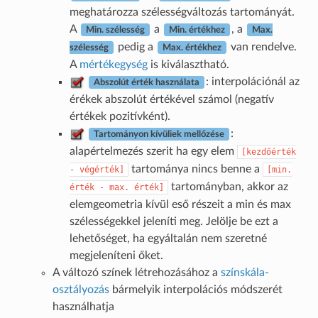
meghatározza szélességváltozás tartományát.
A
a
, a
Min. szélesség
Min. értékhez
Max.
pedig a
van rendelve.
szélesség
Max. értékhez
A
mértékegység
is kiválasztható.
: interpolációnál az
Abszolút érték használata
érékek abszolút értékével számol (negatív
értékek pozitívként).
:
Tartományon kívüliek mellőzése
alapértelmezés szerit ha egy elem
[kezdőérték
tartománya nincs benne a
-
végérték]
[min.
tartományban, akkor az
érték
-
max.
érték]
elemgeometria kívül eső részeit a min és max
szélességekkel jeleníti meg. Jelölje be ezt a
lehetőséget, ha egyáltalán nem szeretné
megjeleníteni őket.
A változó színek létrehozásához a
színskála-
osztályozás
bármelyik interpolációs módszerét
használhatja