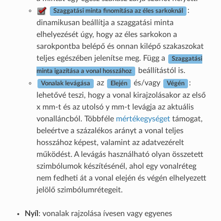
:
Szaggatási minta finomítása az éles sarkoknál
dinamikusan beállítja a szaggatási minta
elhelyezését úgy, hogy az éles sarkokon a
sarokpontba belépő és onnan kilépő szakaszokat
teljes egészében jelenítse meg. Függ a
Szaggatási
beállítástól is.
minta igazítása a vonal hosszához
az
és/vagy
:
Vonalak levágása
Elején
Végén
lehetővé teszi, hogy a vonal kirajzolásakor az első
x mm-t és az utolsó y mm-t levágja az aktuális
vonalláncból. Többféle
mértékegységet
támogat,
beleértve a százalékos arányt a vonal teljes
hosszához képest, valamint az adatvezérelt
működést. A levágás használható olyan összetett
szimbólumok készítésénél, ahol egy vonalréteg
nem fedheti át a vonal elején és végén elhelyezett
jelölő szimbólumrétegeit.
Nyíl
: vonalak rajzolása ívesen vagy egyenes