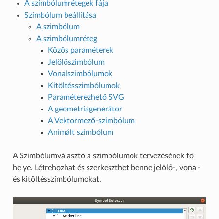
A szimbólumrétegek fája
Szimbólum beállítása
A szimbólum
A szimbólumréteg
Közös paraméterek
Jelölőszimbólum
Vonalszimbólumok
Kitöltésszimbólumok
Paraméterezhető SVG
A geometriagenerátor
A Vektormező-szimbólum
Animált szimbólum
A Szimbólumválasztó a szimbólumok tervezésének fő
helye. Létrehozhat és szerkeszthet benne jelölő-, vonal-
és kitöltésszimbólumokat.