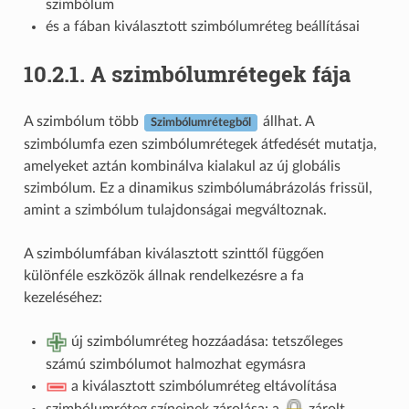
szimbólum
és a fában kiválasztott szimbólumréteg beállításai
10.2.1.
A szimbólumrétegek fája
A szimbólum több
állhat. A
Szimbólumrétegből
szimbólumfa ezen szimbólumrétegek átfedését mutatja,
amelyeket aztán kombinálva kialakul az új globális
szimbólum. Ez a dinamikus szimbólumábrázolás frissül,
amint a szimbólum tulajdonságai megváltoznak.
A szimbólumfában kiválasztott szinttől függően
különféle eszközök állnak rendelkezésre a fa
kezeléséhez:
új szimbólumréteg hozzáadása: tetszőleges
számú szimbólumot halmozhat egymásra
a kiválasztott szimbólumréteg eltávolítása