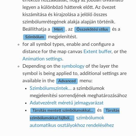
effektus hozzáadását, hogy az jobban olvasható
legyen a különböző hátterek előtt. Az övezet
kiszámítása és kirajzolása a jelölő összes
szimbólumrétegének alakja alapján történik.
Beállíthatja a
, az
és a
Mért
Összekötési stílus
megjelenítést.
Szimbólum
for all symbol types, enable and configure a
distance for the map canvas
Extent buffer
, or the
Animation settings
.
Depending on the
symbology
of the layer the
symbol is being applied to, additional settings are
available in the
menu:
Advanced
Szimbólumszintek…
a szimbólumok
megjelenítési sorrendjének meghatározásához
Adatvezérelt méretű jelmagyarázat
és
Társítás mentett szimbólumokkal…
Társítás
szimbólumok
szimbólumokkal fájlból…
automatikus osztályokhoz rendeléséhez