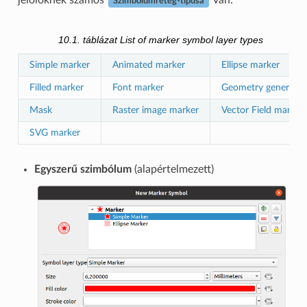
jelölőknek számos
van:
Szimbólumréteg-típusa
10.1. táblázat
List of marker symbol layer types
Simple marker
Animated marker
Ellipse marker
Filled marker
Font marker
Geometry generator
Mask
Raster image marker
Vector Field marker
SVG marker
Egyszerű szimbólum
(alapértelmezett)