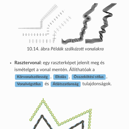
10.14. ábra
Példák szálkázott vonalakra
Rasztervonal
: egy raszterképet jelenít meg és
ismételget a vonal mentén. Állíthatóak a
,
,
,
Körvonalszélesség
Eltolás
Összekötési stílus
és
tulajdonságok.
Vonalvégstílus
Átlátszatlanság