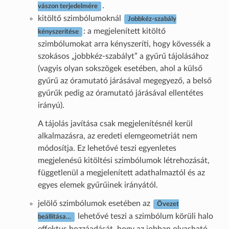
.
vászon terjedelmére
kitöltő szimbólumoknál
Jobbkéz-szabály
: a megjelenített kitöltő
kényszerítése
szimbólumokat arra kényszeríti, hogy kövessék a
szokásos „jobbkéz-szabályt” a gyűrű tájolásához
(vagyis olyan sokszögek esetében, ahol a külső
gyűrű az óramutató járásával megegyező, a belső
gyűrűk pedig az óramutató járásával ellentétes
irányú).
A tájolás javítása csak megjelenítésnél kerül
alkalmazásra, az eredeti elemgeometriát nem
módosítja. Ez lehetővé teszi egyenletes
megjelenésű kitöltési szimbólumok létrehozását,
függetlenül a megjelenített adathalmaztól és az
egyes elemek gyűrűinek irányától.
jelölő szimbólumok esetében az
Övezet
lehetővé teszi a szimbólum körüli halo
beállítása…