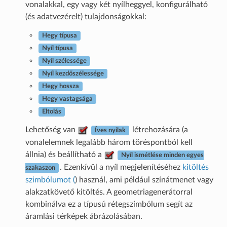
vonalakkal, egy vagy két nyílheggyel, konfigurálható
(és adatvezérelt) tulajdonságokkal:
Hegy típusa
Nyíl típusa
Nyíl szélessége
Nyíl kezdőszélessége
Hegy hossza
Hegy vastagsága
Eltolás
Lehetőség van
létrehozására (a
Íves nyilak
vonalelemnek legalább három töréspontból kell
állnia) és beállítható a
Nyíl ismétlése minden egyes
. Ezenkívül a nyíl megjelenítéséhez
kitöltés
szakaszon
szimbólumot (
) használ, ami például színátmenet vagy
alakzatkövető kitöltés. A geometriagenerátorral
kombinálva ez a típusú rétegszimbólum segít az
áramlási térképek ábrázolásában.