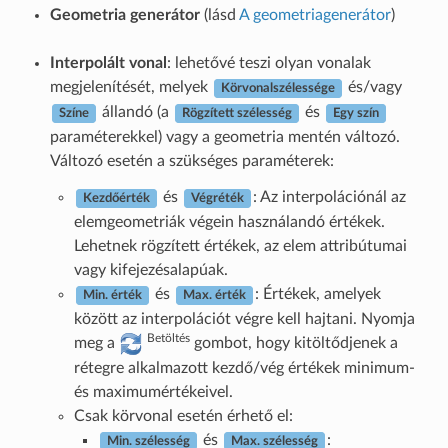
Geometria generátor
(lásd
A geometriagenerátor
)
Interpolált vonal
: lehetővé teszi olyan vonalak
megjelenítését, melyek
és/vagy
Körvonalszélessége
állandó (a
és
Színe
Rögzített szélesség
Egy szín
paraméterekkel) vagy a geometria mentén változó.
Változó esetén a szükséges paraméterek:
és
: Az interpolációnál az
Kezdőérték
Végréték
elemgeometriák végein használandó értékek.
Lehetnek rögzített értékek, az elem attribútumai
vagy kifejezésalapúak.
és
: Értékek, amelyek
Min. érték
Max. érték
között az interpolációt végre kell hajtani. Nyomja
Betöltés
meg a
gombot, hogy kitöltődjenek a
rétegre alkalmazott kezdő/vég értékek minimum-
és maximumértékeivel.
Csak körvonal esetén érhető el:
és
:
Min. szélesség
Max. szélesség