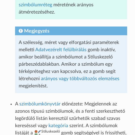
szimbólumréteg
méretének arányos
átméretezéséhez.
Megjegyzés
A szélesség, méret vagy elforgatási paraméterek
melletti
Adatvezérelt felülbírálás
gomb inaktív,
amikor beállítja a szimbólumot a Stíluskezelő
párbeszédablakban. Amikor a szimbólum egy
térképréteghez van kapcsolva, ez a gomb segít
létrehozni
arányos vagy többváltozós elemzéses
megjelenítést.
A
szimbólumkönyvtár
előnézete: Megjelennek az
azonos típusú szimbólumok, és a fenti szerkeszthető
legördülő listán keresztül szűrhetők szabad szavas
kereséssel vagy
kategória
szerint. A szimbólumok
Stíluskezelő
listáját a
gomb segítségével is frissítheti,