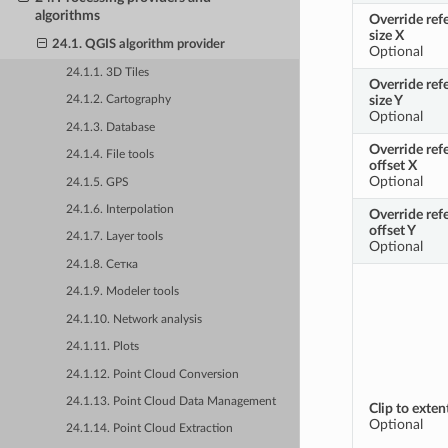
algorithms
Override refe
size X
24.1. QGIS algorithm provider
Optional
24.1.1. 3D Tiles
Override refe
size Y
24.1.2. Cartography
Optional
24.1.3. Database
Override ref
24.1.4. File tools
offset X
Optional
24.1.5. GPS
24.1.6. Interpolation
Override ref
offset Y
24.1.7. Layer tools
Optional
24.1.8. Сетка
24.1.9. Modeler tools
24.1.10. Network analysis
24.1.11. Plots
24.1.12. Point Cloud Conversion
24.1.13. Point Cloud Data Management
Clip to exten
Optional
24.1.14. Point Cloud Extraction