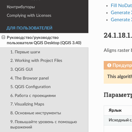
Fill NoDat
Контрибуторы
Generate X
Complying with Licenses
Generate X
ДЛЯ ПОЛЬЗОВАТЕЛЕЙ
24.1.18.1
Руководство/руководство
пользователя QGIS Desktop (QGIS 3.40)
Aligns raster 
1. Первые шаги
2. Working with Project Files
Предуп
3. QGIS GUI
This algorit
4. The Browser panel
5. QGIS Configuration
Парамет
6. Работа с проекциями
7. Visualizing Maps
Ярлык
8. Основные инструменты
Исходный с
9. Повышайте уровень с помощью
выражений