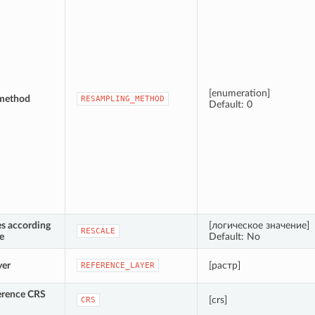
[enumeration]
method
RESAMPLING_METHOD
Default: 0
es according
[логическое значение]
RESCALE
ze
Default: No
yer
[растр]
REFERENCE_LAYER
erence CRS
[crs]
CRS