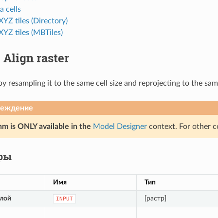
a cells
YZ tiles (Directory)
YZ tiles (MBTiles)
.
Align raster
by resampling it to the same cell size and reprojecting to the sa
реждение
hm is ONLY available in the
Model Designer
context. For other c
ры
Имя
Тип
лой
[растр]
INPUT