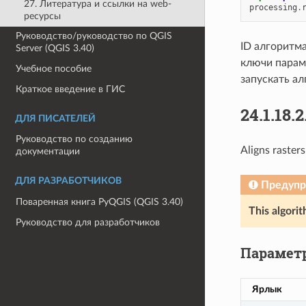
27. Литература и ссылки на web-
processing
.
ресурсы
Руководство/руководство по QGIS
ID алгоритм
Server (QGIS 3.40)
ключи параме
Учебное пособие
запускать ал
Краткое введение в ГИС
24.1.18.2
ДЛЯ ПИСАТЕЛЕЙ
Руководство по созданию
Aligns raster
документации
ДЛЯ РАЗРАБОТЧИКОВ
Предуп
Поваренная книга PyQGIS (QGIS 3.40)
This algorit
Руководство для разработчиков
Парамет
Ярлык