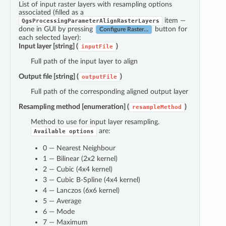
List of input raster layers with resampling options
associated (filled as a
item —
QgsProcessingParameterAlignRasterLayers
done in GUI by pressing
button for
Configure Raster…
each selected layer):
Input layer
[string] (
)
inputFile
Full path of the input layer to align
Output file
[string] (
)
outputFile
Full path of the corresponding aligned output layer
Resampling method
[enumeration] (
)
resampleMethod
Method to use for input layer resampling.
are:
Available
options
0 — Nearest Neighbour
1 — Bilinear (2x2 kernel)
2 — Cubic (4x4 kernel)
3 — Cubic B-Spline (4x4 kernel)
4 — Lanczos (6x6 kernel)
5 — Average
6 — Mode
7 — Maximum