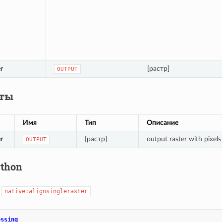
r
[растр]
OUTPUT
аты
Имя
Тип
Описание
r
[растр]
output raster with pixel
OUTPUT
ython
:
native:alignsingleraster
essing