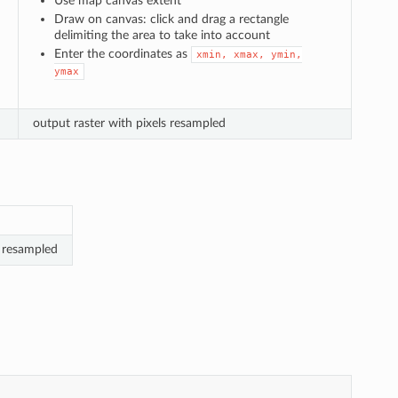
Use map canvas extent
Draw on canvas: click and drag a rectangle
delimiting the area to take into account
Enter the coordinates as
xmin,
xmax,
ymin,
ymax
output raster with pixels resampled
s resampled