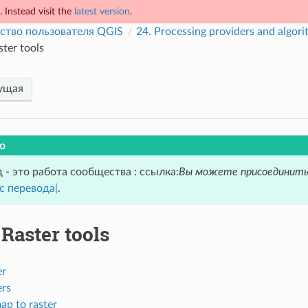
 Instead visit the
latest version
.
ство пользователя QGIS
24.
Processing providers and algor
ster tools
ущая
о
 - это работа сообщества : ссылка:
Вы можете присоединить
с перевода|
.
.
Raster tools
er
ers
ap to raster