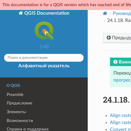
This documentation is for a QGIS version which has reached end of life.
QGIS Documentation
Руковод
24.1.18.
Ra
Предыд
3.40
Важн
Алфавитный указатель
Перевод
прогрес
О QGIS
Preamble
24.1.18
Предисловие
Элементы
Align rast
Возможности
Align rast
Справка и поддержка
Convert m