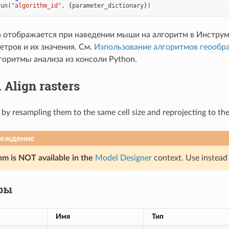
run
(
"algorithm_id"
,
{
parameter_dictionary
})
а отображается при наведении мыши на алгоритм в Инструм
тров и их значения. См.
Изпользование алгоритмов геообра
горитмы анализа из консоли Python.
.
Align rasters
s by resampling them to the same cell size and reprojecting to th
реждение
hm is NOT available in the
Model Designer
context. Use instead
ры
Имя
Тип