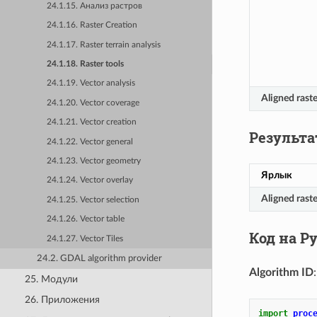
24.1.15. Анализ растров
24.1.16. Raster Creation
24.1.17. Raster terrain analysis
24.1.18. Raster tools
24.1.19. Vector analysis
Aligned raste
24.1.20. Vector coverage
24.1.21. Vector creation
Результ
24.1.22. Vector general
24.1.23. Vector geometry
Ярлык
24.1.24. Vector overlay
Aligned raste
24.1.25. Vector selection
24.1.26. Vector table
Код на P
24.1.27. Vector Tiles
24.2. GDAL algorithm provider
Algorithm ID
25. Модули
26. Приложения
import
proc