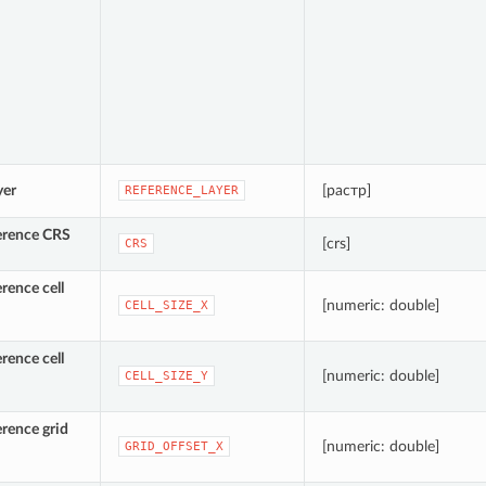
yer
[растр]
REFERENCE_LAYER
erence CRS
[crs]
CRS
rence cell
[numeric: double]
CELL_SIZE_X
rence cell
[numeric: double]
CELL_SIZE_Y
erence grid
[numeric: double]
GRID_OFFSET_X