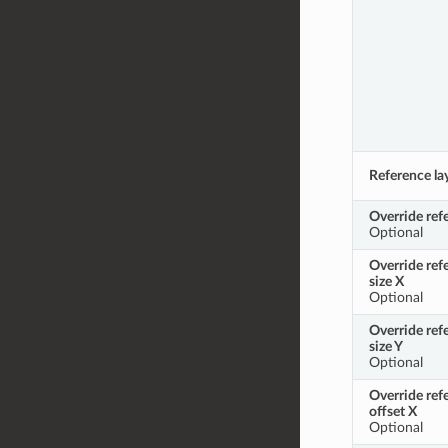
Reference la
Override ref
Optional
Override refe
size X
Optional
Override refe
size Y
Optional
Override ref
offset X
Optional