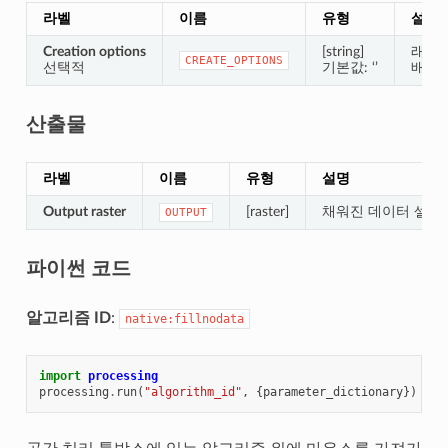
라벨
이름
유형
설명
Creation options
[string]
래스터
CREATE_OPTIONS
선택적
기본값: ‘’
배치(
산출물
라벨
이름
유형
설명
Output raster
[raster]
채워진 데이터 셀을
OUTPUT
파이썬 코드
알고리즘 ID
:
native:fillnodata
import
processing
processing
.
run
(
"algorithm_id"
,
{
parameter_dictionary
})