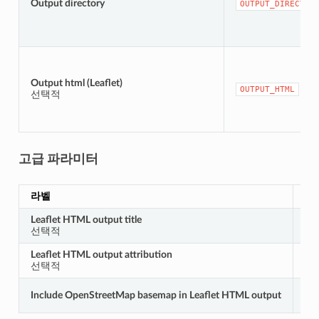
Output directory
OUTPUT_DIRECTOR
Output html (Leaflet)
OUTPUT_HTML
선택적
고급 파라미터
라벨
이
Leaflet HTML output title
HT
선택적
Leaflet HTML output attribution
HT
선택적
Include OpenStreetMap basemap in Leaflet HTML output
HT