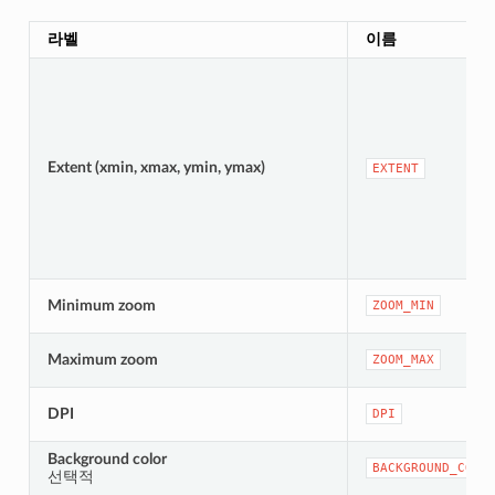
라벨
이름
Extent (xmin, xmax, ymin, ymax)
EXTENT
Minimum zoom
ZOOM_MIN
Maximum zoom
ZOOM_MAX
DPI
DPI
Background color
BACKGROUND_COLO
선택적