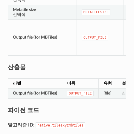
Metatile size
[nu
METATILESIZE
선택적
기
[fil
기
Output file (for MBTiles)
OUTPUT_FILE
te
산출물
라벨
이름
유형
설명
Output file (for MBTiles)
[file]
산출 
OUTPUT_FILE
파이썬 코드
알고리즘 ID
:
native:tilesxyzmbtiles