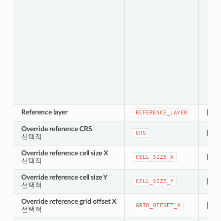
Reference layer
[rast
REFERENCE_LAYER
Override reference CRS
[crs]
CRS
선택적
Override reference cell size X
[num
CELL_SIZE_X
선택적
Override reference cell size Y
[num
CELL_SIZE_Y
선택적
Override reference grid offset X
[num
GRID_OFFSET_X
선택적