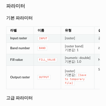
파라미터
기본 파라미터
라벨
이름
유형
설명
Input raster
[raster]
공간
INPUT
[raster band]
Band number
래스
BAND
기본값: 1
[numeric: double]
Fill value
NOD
FILL_VALUE
기본값: 1.0
Speci
[raster]
기본값:
[Save
Output raster
OUTPUT
to
temporary
file]
고급 파라미터