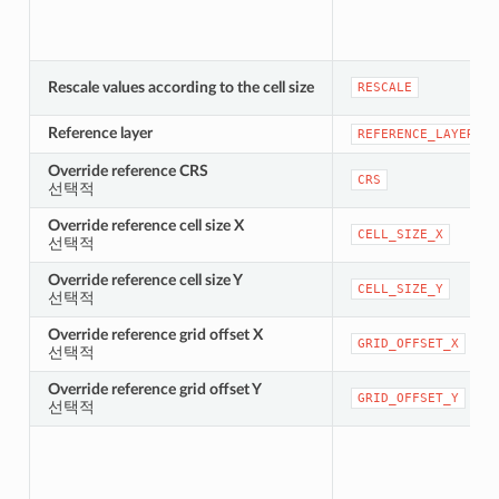
Rescale values according to the cell size
RESCALE
Reference layer
REFERENCE_LAYER
Override reference CRS
CRS
선택적
Override reference cell size X
CELL_SIZE_X
선택적
Override reference cell size Y
CELL_SIZE_Y
선택적
Override reference grid offset X
GRID_OFFSET_X
선택적
Override reference grid offset Y
GRID_OFFSET_Y
선택적