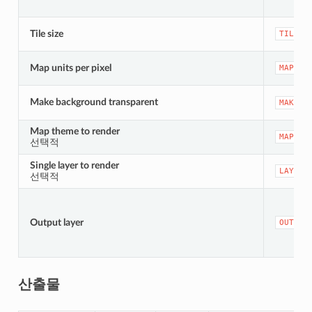
Tile size
TILE_S
Map units per pixel
MAP_UN
Make background transparent
MAKE_B
Map theme to render
MAP_TH
선택적
Single layer to render
LAYER
선택적
Output layer
OUTPUT
산출물