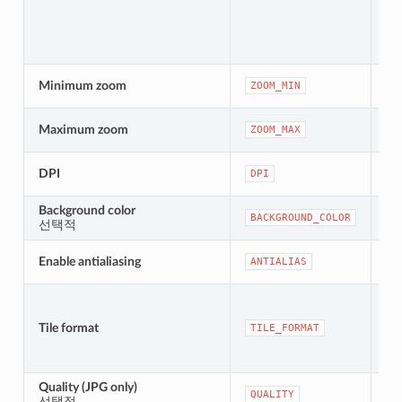
[nu
Minimum zoom
ZOOM_MIN
기
[nu
Maximum zoom
ZOOM_MAX
기
[nu
DPI
DPI
기
Background color
[co
BACKGROUND_COLOR
선택적
기본
[b
Enable antialiasing
ANTIALIAS
기본
[e
Tile format
TILE_FORMAT
기
Quality (JPG only)
[nu
QUALITY
선택적
기