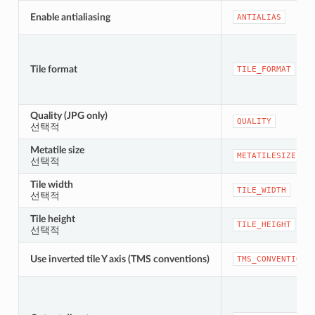
Enable antialiasing
ANTIALIAS
Tile format
TILE_FORMAT
Quality (JPG only)
QUALITY
선택적
Metatile size
METATILESIZE
선택적
Tile width
TILE_WIDTH
선택적
Tile height
TILE_HEIGHT
선택적
Use inverted tile Y axis (TMS conventions)
TMS_CONVENTION