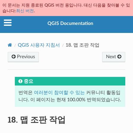
이 문서는 지원 종료된 QGIS 버전 용입니다. 대신 다음을 찾아볼 수 있
습니다:
최신 버전
.
QGIS Documentation
QGIS 사용자 지침서
18.
맵 조판 작업
Previous
Next
중요
번역은
여러분이 참여할 수 있는
커뮤니티 활동입
니다. 이 페이지는 현재 100.00% 번역되었습니다.
18.
맵 조판 작업