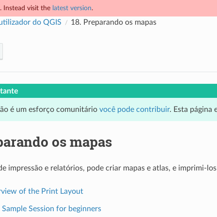
 Instead visit the
latest version
.
utilizador do QGIS
18.
Preparando os mapas
tante
ção é um esforço comunitário
você pode contribuir
. Esta página
parando os mapas
e impressão e relatórios, pode criar mapas e atlas, e imprimi-
view of the Print Layout
. Sample Session for beginners