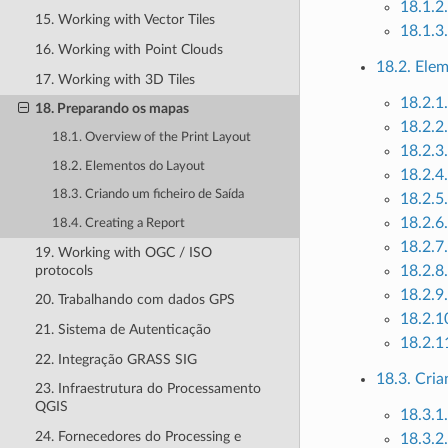
18.1.2
15. Working with Vector Tiles
18.1.3
16. Working with Point Clouds
18.2. Ele
17. Working with 3D Tiles
18.2.1
18. Preparando os mapas
18.2.2
18.1. Overview of the Print Layout
18.2.3
18.2. Elementos do Layout
18.2.4
18.3. Criando um ficheiro de Saída
18.2.5
18.2.6
18.4. Creating a Report
18.2.7
19. Working with OGC / ISO
protocols
18.2.8
18.2.9.
20. Trabalhando com dados GPS
18.2.1
21. Sistema de Autenticação
18.2.1
22. Integração GRASS SIG
18.3. Cria
23. Infraestrutura do Processamento
QGIS
18.3.1.
24. Fornecedores do Processing e
18.3.2