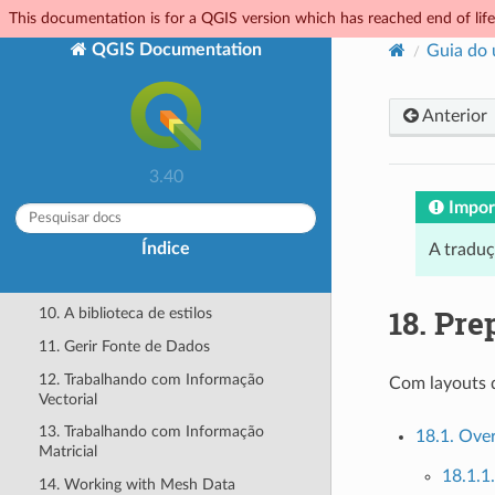
This documentation is for a QGIS version which has reached end of life.
1. Iniciando
QGIS Documentation
Guia do 
2. Working with Project Files
3. A interface do QGIS
Anterior
4. The Browser panel
5. QGIS Configuration
3.40
6. Trabalhando com Projecções
Impor
7. Visualizing Maps
Índice
8. Ferramentas gerais
A tradu
9. Level up with Expressions
18.
Pre
10. A biblioteca de estilos
11. Gerir Fonte de Dados
12. Trabalhando com Informação
Com layouts d
Vectorial
13. Trabalhando com Informação
18.1. Over
Matricial
18.1.1
14. Working with Mesh Data