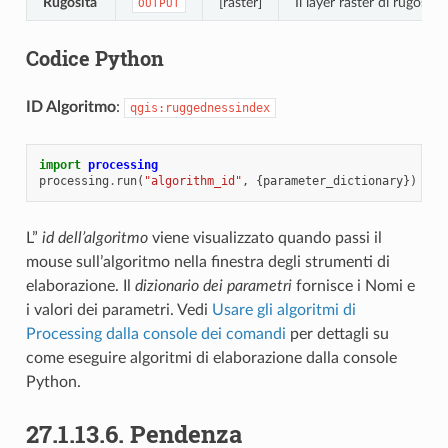
Rugosità
[raster]
Il layer raster di rugosità 
OUTPUT
Codice Python
ID Algoritmo
:
qgis:ruggednessindex
import
processing
processing
.
run
(
"algorithm_id"
,
{
parameter_dictionary
})
L”
id dell’algoritmo
viene visualizzato quando passi il
mouse sull’algoritmo nella finestra degli strumenti di
elaborazione. Il
dizionario dei parametri
fornisce i Nomi e
i valori dei parametri. Vedi
Usare gli algoritmi di
Processing dalla console dei comandi
per dettagli su
come eseguire algoritmi di elaborazione dalla console
Python.
27.1.13.6.
Pendenza