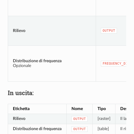
Rilievo
OUTPUT
Distribuzione di frequenza
FREQUENCY_DISTR
Opzionale
In uscita:
Etichetta
Nome
Tipo
Descri
Rilievo
[raster]
Il layer
OUTPUT
Distribuzione di frequenza
[table]
Il risul
OUTPUT