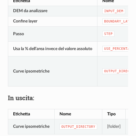
Etichetta
Nome
DEM da analizzare
INPUT_DEM
Confine layer
BOUNDARY_LAYER
Passo
STEP
Usa la % dell’area invece del valore assoluto
USE_PERCENTAGE
Curve ipsometriche
OUTPUT_DIRECTOR
In uscita:
Etichetta
Nome
Tipo
De
Car
Curve ipsometriche
[folder]
OUTPUT_DIRECTORY
I n