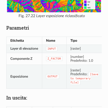
Fig. 27.22
Layer esposizione riclassificato
Parametri
Etichetta
Nome
Tipo
D
Layer di elevazione
[raster]
L
INPUT
[number]
Componente Z
E
Z_FACTOR
Predefinito: 1.0
S
[raster]
Predefinito:
[Save
Esposizione
OUTPUT
to
temporary
file]
In uscita: