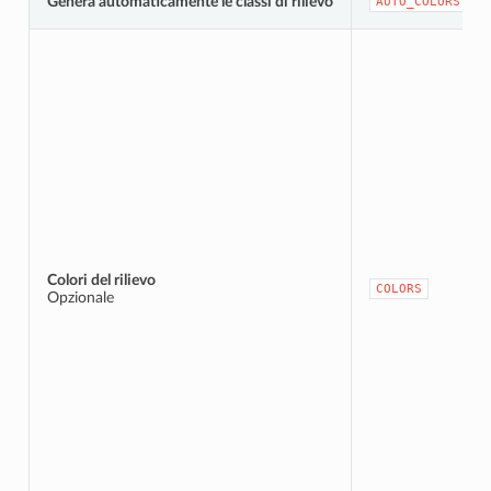
Genera automaticamente le classi di rilievo
AUTO_COLORS
Colori del rilievo
COLORS
Opzionale