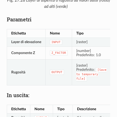
Fig. 27.28
Layer di asperità o rugosità da valori bassi (rosso)
ad alti (verde)
Parametri
Etichetta
Nome
Tipo
D
Layer di elevazione
[raster]
L
INPUT
[number]
Componente Z
E
Z_FACTOR
Predefinito: 1.0
S
[raster]
Predefinito:
[Save
Rugosità
OUTPUT
to
temporary
file]
In uscita:
Etichetta
Nome
Tipo
Descrizione