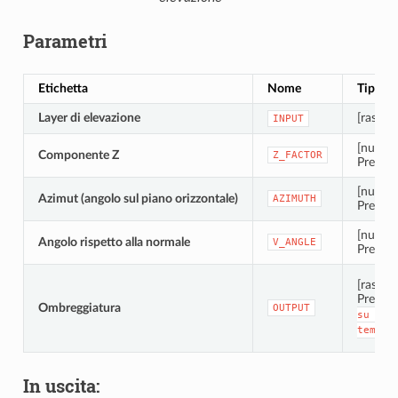
Parametri
Etichetta
Nome
Tipo
Layer di elevazione
[raster]
INPUT
[numbe
Componente Z
Z_FACTOR
Predefi
[numbe
Azimut (angolo sul piano orizzontale)
AZIMUTH
Predefi
[numbe
Angolo rispetto alla normale
V_ANGLE
Predefi
[raster]
Predefi
Ombreggiatura
OUTPUT
su
fil
tempor
In uscita: