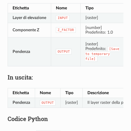
Etichetta
Nome
Tipo
D
Layer di elevazione
[raster]
L
INPUT
[number]
Componente Z
E
Z_FACTOR
Predefinito: 1.0
S
[raster]
Predefinito:
[Save
Pendenza
OUTPUT
to
temporary
file]
In uscita:
Etichetta
Nome
Tipo
Descrizione
Pendenza
[raster]
Il layer raster della pend
OUTPUT
Codice Python