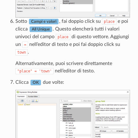
Sotto
, fai doppio click su
e poi
place
Campi e valori
clicca
. Questo elencherà tutti i valori
All Unique
univoci del campo
di questo vettore. Aggiungi
place
un
nell’editor di testo e poi fai doppio click su
=
.
town
Alternativamente, puoi scrivere direttamente
nell’editor di testo.
"place"
=
'town'
Clicca
due volte:
OK