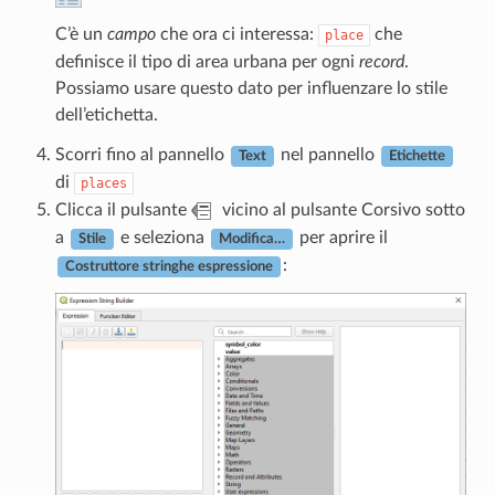
C’è un
campo
che ora ci interessa:
che
place
definisce il tipo di area urbana per ogni
record
.
Possiamo usare questo dato per influenzare lo stile
dell’etichetta.
Scorri fino al pannello
nel pannello
Text
Etichette
di
places
Clicca il pulsante
vicino al pulsante Corsivo sotto
a
e seleziona
per aprire il
Stile
Modifica…
:
Costruttore stringhe espressione