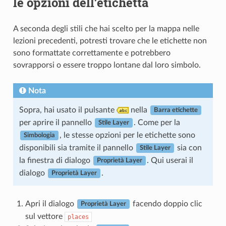
le opzioni dell’etichetta
A seconda degli stili che hai scelto per la mappa nelle
lezioni precedenti, potresti trovare che le etichette non
sono formattate correttamente e potrebbero
sovrapporsi o essere troppo lontane dal loro simbolo.
Nota
Sopra, hai usato il pulsante
nella
Barra etichette
per aprire il pannello
. Come per la
Stile Layer
, le stesse opzioni per le etichette sono
Simbologia
disponibili sia tramite il pannello
sia con
Stile Layer
la finestra di dialogo
. Qui userai il
Proprietà Layer
dialogo
.
Proprietà Layer
Apri il dialogo
facendo doppio clic
Proprietà Layer
sul vettore
places