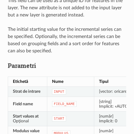
This field can be used as a unique ID for features in the
layer. The new attribute is not added to the input layer
but a new layer is generated instead.
The initial starting value for the incremental series can
be specified. Optionally, the incremental series can be
based on grouping fields and a sort order for features
can also be specified.
Parametri
Etichetă
Nume
Tipul
Strat de intrare
[vector: oricare]
INPUT
[string]
Field name
FIELD_NAME
Implicit: «AUTO»
Start values at
[număr]
START
Opţional
Implicit: 0
Modulus value
[număr]
MODULUS