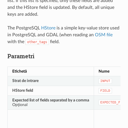
list. If this list is specified, only these fields are added
and the HStore field is updated. By default, all unique
keys are added.
The PostgreSQL
HStore
is a simple key-value store used
in PostgreSQL and GDAL (when reading an
OSM file
with the
field.
other_tags
Parametri
Etichetă
Nume
Strat de intrare
INPUT
HStore field
FIELD
Expected list of fields separated by a comma
EXPECTED_FIEL
Opţional