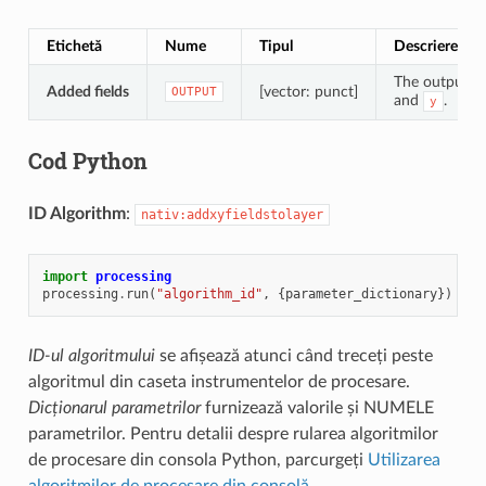
Etichetă
Nume
Tipul
Descriere
The output lay
Added fields
[vector: punct]
OUTPUT
and
.
y
Cod Python
ID Algorithm
:
nativ:addxyfieldstolayer
import
processing
processing
.
run
(
"algorithm_id"
,
{
parameter_dictionary
})
ID-ul algoritmului
se afișează atunci când treceți peste
algoritmul din caseta instrumentelor de procesare.
Dicționarul parametrilor
furnizează valorile și NUMELE
parametrilor. Pentru detalii despre rularea algoritmilor
de procesare din consola Python, parcurgeți
Utilizarea
algoritmilor de procesare din consolă
.