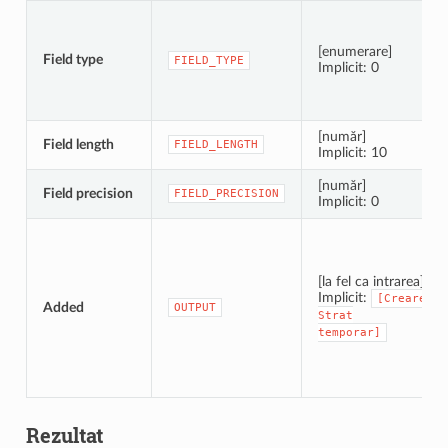
[enumerare]
Field type
FIELD_TYPE
Implicit: 0
[număr]
Field length
FIELD_LENGTH
Implicit: 10
[număr]
Field precision
FIELD_PRECISION
Implicit: 0
[la fel ca intrarea]
Implicit:
[Creare
Added
OUTPUT
Strat
temporar]
Rezultat