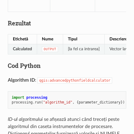
Rezultat
Etichetă
Nume
Tipul
Descriere
Calculated
[la fel ca intrarea]
Vector layer 
OUTPUT
Cod Python
Algorithm ID
:
qgis:advancedpythonfieldcalculator
import
processing
processing
.
run
(
"algorithm_id"
,
{
parameter_dictionary
})
ID-ul algoritmului
se afișează atunci când treceți peste
algoritmul din caseta instrumentelor de procesare.
Dicționarul parametrilor
furnizează valorile și NUMELE