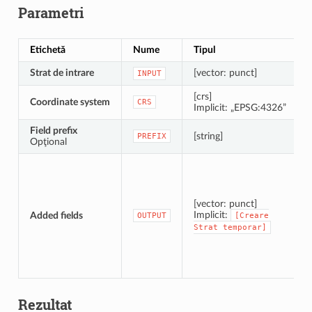
Parametri
Etichetă
Nume
Tipul
Strat de intrare
[vector: punct]
INPUT
[crs]
Coordinate system
CRS
Implicit: „EPSG:4326”
Field prefix
[string]
PREFIX
Opţional
[vector: punct]
Implicit:
Added fields
OUTPUT
[Creare
Strat
temporar]
Rezultat