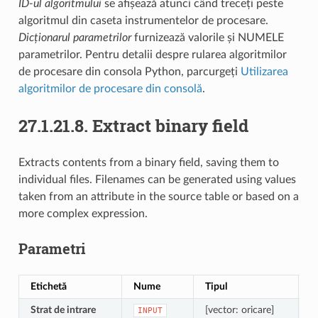
ID-ul algoritmului
se afișează atunci când treceți peste
algoritmul din caseta instrumentelor de procesare.
Dicționarul parametrilor
furnizează valorile și NUMELE
parametrilor. Pentru detalii despre rularea algoritmilor
de procesare din consola Python, parcurgeți
Utilizarea
algoritmilor de procesare din consolă
.
27.1.21.8.
Extract binary field
Extracts contents from a binary field, saving them to
individual files. Filenames can be generated using values
taken from an attribute in the source table or based on a
more complex expression.
Parametri
Etichetă
Nume
Tipul
D
Strat de intrare
[vector: oricare]
I
INPUT