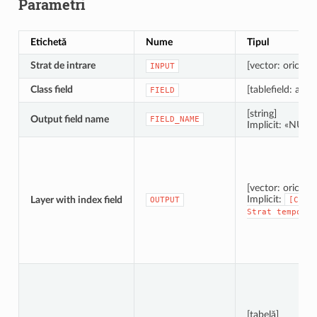
Parametri
Etichetă
Nume
Tipul
Strat de intrare
[vector: oricare]
INPUT
Class field
[tablefield: any]
FIELD
[string]
Output field name
FIELD_NAME
Implicit: «NUM
[vector: oricare]
Implicit:
Layer with index field
OUTPUT
[Crea
Strat
temporar
[tabelă]