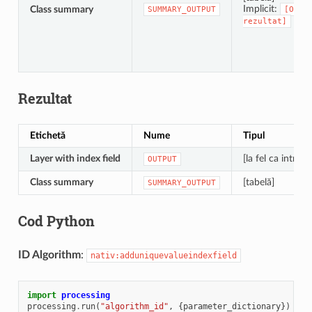
Implicit:
Class summary
SUMMARY_OUTPUT
[Omit
rezultat]
Rezultat
Etichetă
Nume
Tipul
Layer with index field
[la fel ca intrare
OUTPUT
Class summary
[tabelă]
SUMMARY_OUTPUT
Cod Python
ID Algorithm
:
nativ:adduniquevalueindexfield
import
processing
processing
.
run
(
"algorithm_id"
,
{
parameter_dictionary
})