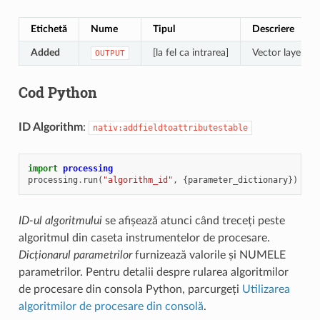
Etichetă
Nume
Tipul
Descriere
Added
[la fel ca intrarea]
Vector layer wi
OUTPUT
Cod Python
ID Algorithm
:
nativ:addfieldtoattributestable
import
processing
processing
.
run
(
"algorithm_id"
,
{
parameter_dictionary
})
ID-ul algoritmului
se afișează atunci când treceți peste
algoritmul din caseta instrumentelor de procesare.
Dicționarul parametrilor
furnizează valorile și NUMELE
parametrilor. Pentru detalii despre rularea algoritmilor
de procesare din consola Python, parcurgeți
Utilizarea
algoritmilor de procesare din consolă
.