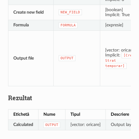
[boolean]
Create new field
NEW_FIELD
Implicit: True
Formula
[expresie]
FORMULA
[vector: oricare]
Implicit:
[Creare
Output file
OUTPUT
Strat
temporar]
Rezultat
Etichetă
Nume
Tipul
Descriere
Calculated
[vector: oricare]
Output layer wi
OUTPUT