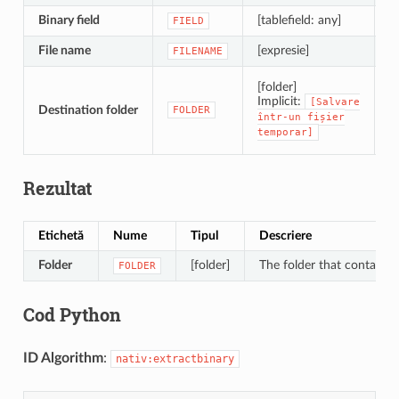
Binary field
[tablefield: any]
F
FIELD
File name
[expresie]
F
FILENAME
F
[folder]
Implicit:
[Salvare
Destination folder
FOLDER
într-un
fișier
temporar]
Rezultat
Etichetă
Nume
Tipul
Descriere
Folder
[folder]
The folder that contains t
FOLDER
Cod Python
ID Algorithm
:
nativ:extractbinary