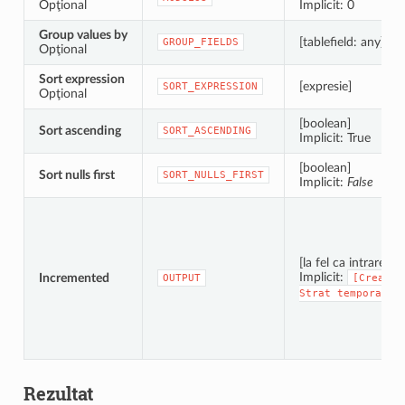
Opţional
Implicit: 0
Group values by
[tablefield: any] [lis
GROUP_FIELDS
Opţional
Sort expression
[expresie]
SORT_EXPRESSION
Opţional
[boolean]
Sort ascending
SORT_ASCENDING
Implicit: True
[boolean]
Sort nulls first
SORT_NULLS_FIRST
Implicit:
False
[la fel ca intrarea]
Implicit:
Incremented
OUTPUT
[Creare
Strat
temporar]
Rezultat