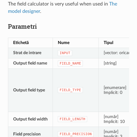
The field calculator is very useful when used in
The
model designer
.
Parametri
Etichetă
Nume
Tipul
Strat de intrare
[vector: oricare]
INPUT
Output field name
[string]
FIELD_NAME
[enumerare]
Output field type
FIELD_TYPE
Implicit: 0
[număr]
Output field width
FIELD_LENGTH
Implicit: 10
[număr]
Field precision
FIELD_PRECISION
Implicit: 3