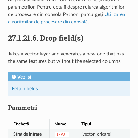
parametrilor. Pentru detalii despre rularea algoritmilor
de procesare din consola Python, parcurgeți
Utilizarea
algoritmilor de procesare din consolă
.
27.1.21.6.
Drop field(s)
Takes a vector layer and generates a new one that has
the same features but without the selected columns.
Vezi și
Retain fields
Parametri
Etichetă
Nume
Tipul
Desc
Strat de intrare
[vector: oricare]
Inpu
INPUT