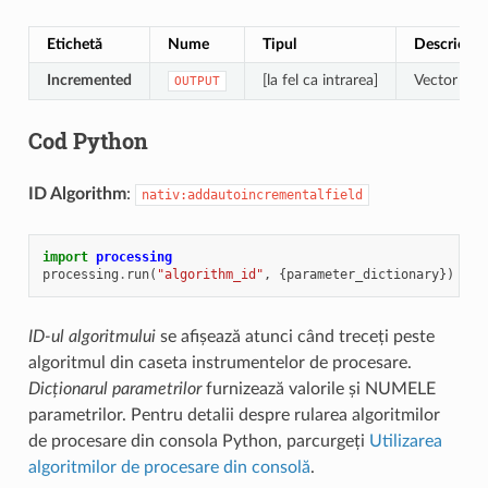
Etichetă
Nume
Tipul
Descriere
Incremented
[la fel ca intrarea]
Vector laye
OUTPUT
Cod Python
ID Algorithm
:
nativ:addautoincrementalfield
import
processing
processing
.
run
(
"algorithm_id"
,
{
parameter_dictionary
})
ID-ul algoritmului
se afișează atunci când treceți peste
algoritmul din caseta instrumentelor de procesare.
Dicționarul parametrilor
furnizează valorile și NUMELE
parametrilor. Pentru detalii despre rularea algoritmilor
de procesare din consola Python, parcurgeți
Utilizarea
algoritmilor de procesare din consolă
.