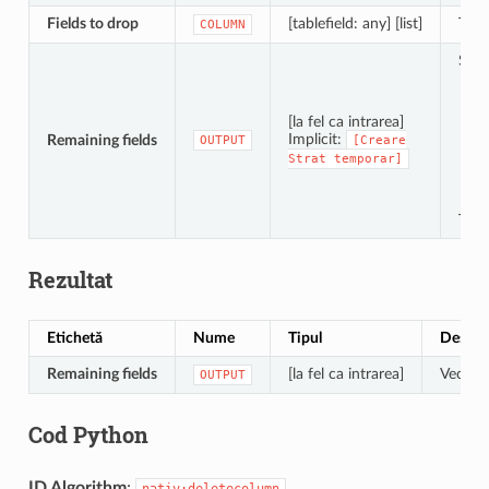
Fields to drop
[tablefield: any] [list]
The 
COLUMN
Spec
[la fel ca intrarea]
Implicit:
Remaining fields
OUTPUT
[Creare
Strat
temporar]
The 
Rezultat
Etichetă
Nume
Tipul
Descri
Remaining fields
[la fel ca intrarea]
Vector 
OUTPUT
Cod Python
ID Algorithm
:
nativ:deletecolumn