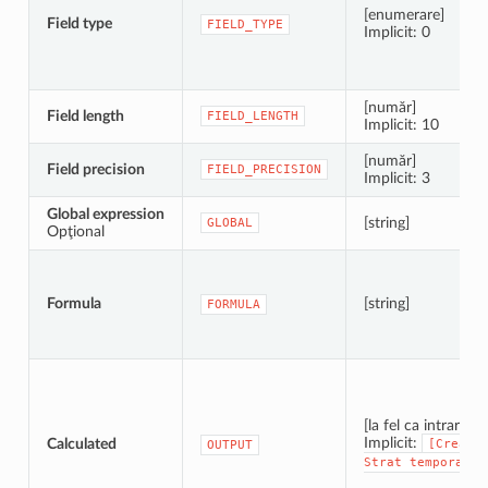
[enumerare]
Field type
FIELD_TYPE
Implicit: 0
[număr]
Field length
FIELD_LENGTH
Implicit: 10
[număr]
Field precision
FIELD_PRECISION
Implicit: 3
Global expression
[string]
GLOBAL
Opţional
Formula
[string]
FORMULA
[la fel ca intrarea]
Implicit:
Calculated
[Creare
OUTPUT
Strat
temporar]