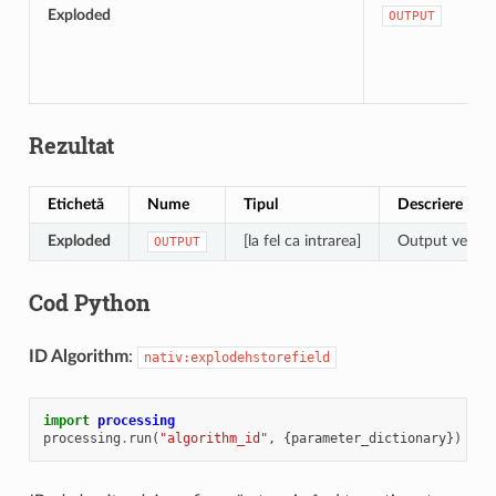
Exploded
OUTPUT
Rezultat
Etichetă
Nume
Tipul
Descriere
Exploded
[la fel ca intrarea]
Output vector
OUTPUT
Cod Python
ID Algorithm
:
nativ:explodehstorefield
import
processing
processing
.
run
(
"algorithm_id"
,
{
parameter_dictionary
})