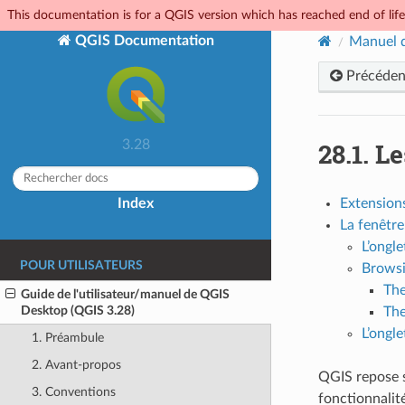
This documentation is for a QGIS version which has reached end of life.
QGIS Documentation
Manuel d
Précéden
28.1.
Le
3.28
Index
Extension
La fenêtre
L’ongl
POUR UTILISATEURS
Browsi
The
Guide de l'utilisateur/manuel de QGIS
Desktop (QGIS 3.28)
The
L’ongle
1. Préambule
2. Avant-propos
QGIS repose s
3. Conventions
fonctionnalit