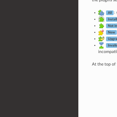
:
All
Instal
Not in
New
Upgra
Invali
incompati
At the top of