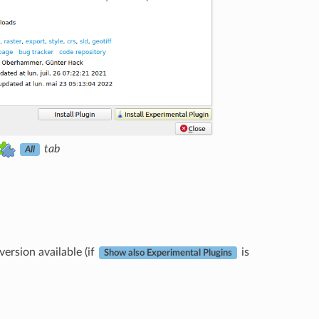
tab
All
ersion available (if
is
Show also Experimental Plugins