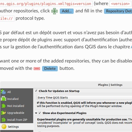
(where
ins.qgis.org/plugins/plugins.xml?qgis=version
<version>
author repositories, click
and fill in the
Add…
Repository Det
protocol type.
file://
 par défaut est un dépôt ouvert et vous n’avez pas besoin d’au
e propre dépôt de plugins avec support d’authentification (authe
s sur la gestion de l’authentification dans QGIS dans le chapitre
 want one or more of the added repositories, they can be disable
emoved with the
button.
Delete