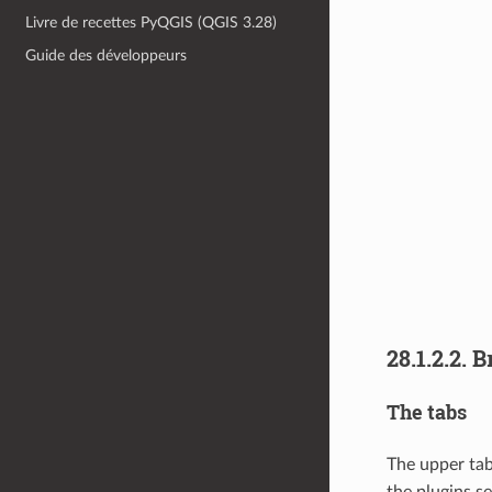
Livre de recettes PyQGIS (QGIS 3.28)
Guide des développeurs
28.1.2.2.
B
The tabs
The upper tab
the plugins se