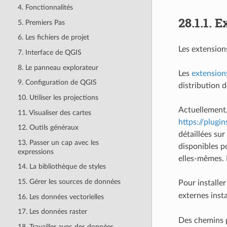
4. Fonctionnalités
28.1.1.
Ex
5. Premiers Pas
6. Les fichiers de projet
Les extension
7. Interface de QGIS
8. Le panneau explorateur
Les
extension
9. Configuration de QGIS
distribution d
10. Utiliser les projections
Actuellement,
11. Visualiser des cartes
https://plugin
12. Outils généraux
détaillées sur
13. Passer un cap avec les
disponibles p
expressions
elles-mêmes. 
14. La bibliothèque de styles
15. Gérer les sources de données
Pour installe
externes inst
16. Les données vectorielles
17. Les données raster
Des chemins p
18. Travailler avec des données