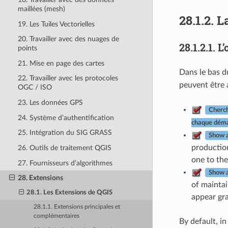
maillées (mesh)
28.1.2.
L
19. Les Tuiles Vectorielles
20. Travailler avec des nuages de
28.1.2.1.
L’
points
21. Mise en page des cartes
Dans le bas d
22. Travailler avec les protocoles
peuvent être a
OGC / ISO
23. Les données GPS
Cherch
24. Système d’authentification
chaque dém
25. Intégration du SIG GRASS
Show a
production
26. Outils de traitement QGIS
one to the
27. Fournisseurs d’algorithmes
Show a
28. Extensions
of maintai
28.1. Les Extensions de QGIS
appear gra
28.1.1. Extensions principales et
complémentaires
By default, i