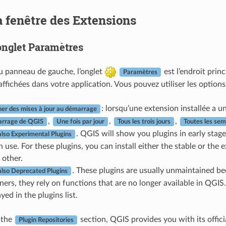
a fenêtre des Extensions
onglet Paramètres
u panneau de gauche, l’onglet
est l’endroit prin
Paramètres
ffichées dans votre application. Vous pouvez utiliser les options
: lorsqu’une extension installée a 
er des mises à jour au démarrage
,
,
,
arrage de QGIS
Une fois par jour
Tous les trois jours
Toutes les sem
. QGIS will show you plugins in early stag
lso Experimental Plugins
 use. For these plugins, you can install either the stable or th
 other.
. These plugins are usually unmaintained b
lso Deprecated Plugins
ners, they rely on functions that are no longer available in QGI
yed in the plugins list.
n the
section, QGIS provides you with its offici
Plugin Repositories