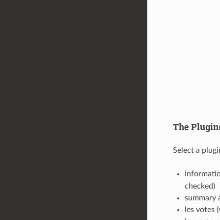
The Plugin
Select a plug
informatio
checked)
summary a
les votes 