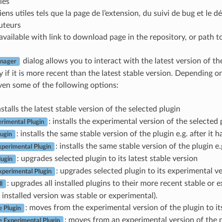
lés
iens utiles tels que la page de l’extension, du suivi de bug et le 
auteurs
 available with link to download page in the repository, or path to
dialog allows you to interact with the latest version of t
anager
if it is more recent than the latest stable version. Depending on 
iven some of the following options:
installs the latest stable version of the selected plugin
: installs the experimental version of the selected 
erimental Plugin
: installs the same stable version of the plugin e.g. after it h
lugin
: installs the same stable version of the plugin e.g
xperimental Plugin
: upgrades selected plugin to its latest stable version
ugin
: upgrades selected plugin to its experimental v
perimental Plugin
: upgrades all installed plugins to their more recent stable o
l
 installed version was stable or experimental).
: moves from the experimental version of the plugin to it
 Plugin
: moves from an experimental version of the pl
 Experimental Plugin