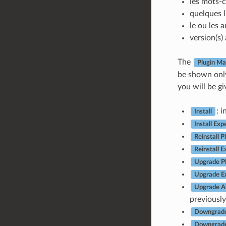
les mots-c
quelques l
le ou les 
version(s)
The
Plugin M
be shown only 
you will be g
: 
Install
Install Exp
Reinstall P
Reinstall E
Upgrade Pl
Upgrade Ex
Upgrade Al
previously
Downgrade
Downgrade