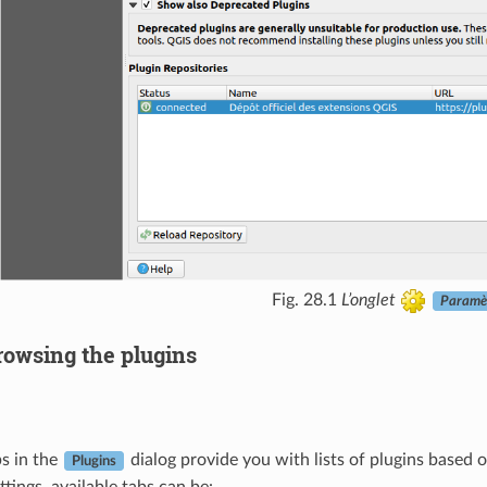
Fig. 28.1
L’onglet
Paramè
rowsing the plugins
s in the
dialog provide you with lists of plugins based o
Plugins
ttings, available tabs can be: