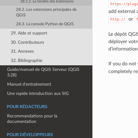
28.1.2. La fenêtre des Extensions
https://plug
28.2. Les extensions principales de
add external 
QGIS
or
http://
28.3. La console Python de QGIS
29. Aide et support
Le dépôt QGIS
déployer votr
30. Contributeurs
d’information
31. Annexes
32. Bibliographie
If you do not
Guide/manuel de QGIS Serveur (QGIS
completely r
3.28)
Manuel d'entrainement
Une rapide introduction aux SIG
POUR RÉDACTEURS
Recommandations pour la
documentation
POUR DÉVELOPPEURS