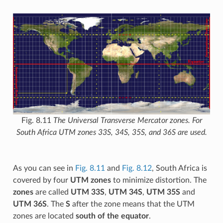
Fig. 8.11
The Universal Transverse Mercator zones. For
South Africa UTM zones 33S, 34S, 35S, and 36S are used.
As you can see in
Fig. 8.11
and
Fig. 8.12
, South Africa is
covered by four
UTM zones
to minimize distortion. The
zones
are called
UTM 33S
,
UTM 34S
,
UTM 35S
and
UTM 36S
. The
S
after the zone means that the UTM
zones are located
south of the equator
.