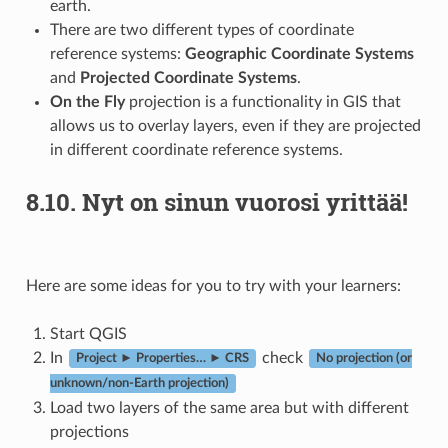
earth.
There are two different types of coordinate
reference systems:
Geographic Coordinate Systems
and
Projected Coordinate Systems
.
On the Fly
projection is a functionality in GIS that
allows us to overlay layers, even if they are projected
in different coordinate reference systems.
8.10.
Nyt on sinun vuorosi yrittää!
Here are some ideas for you to try with your learners:
Start QGIS
In
check
Project ► Properties… ► CRS
No projection (or
unknown/non-Earth projection)
Load two layers of the same area but with different
projections