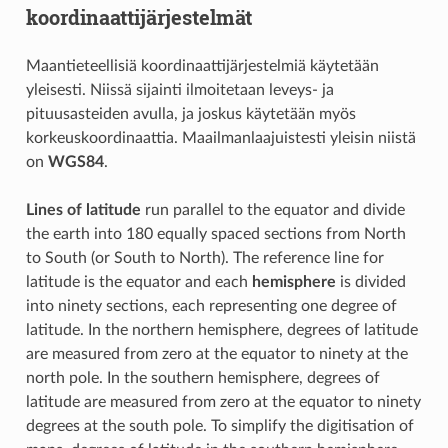
koordinaattijärjestelmät
Maantieteellisiä koordinaattijärjestelmiä käytetään
yleisesti. Niissä sijainti ilmoitetaan leveys- ja
pituusasteiden avulla, ja joskus käytetään myös
korkeuskoordinaattia. Maailmanlaajuistesti yleisin niistä
on
WGS84
.
Lines of latitude
run parallel to the equator and divide
the earth into 180 equally spaced sections from North
to South (or South to North). The reference line for
latitude is the equator and each
hemisphere
is divided
into ninety sections, each representing one degree of
latitude. In the northern hemisphere, degrees of latitude
are measured from zero at the equator to ninety at the
north pole. In the southern hemisphere, degrees of
latitude are measured from zero at the equator to ninety
degrees at the south pole. To simplify the digitisation of