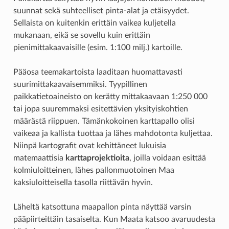
suunnat sekä suhteelliset pinta-alat ja etäisyydet.
Sellaista on kuitenkin erittäin vaikea kuljetella
mukanaan, eikä se sovellu kuin erittäin
pienimittakaavaisille (esim. 1:100 milj.) kartoille.
Pääosa teemakartoista laaditaan huomattavasti
suurimittakaavaisemmiksi. Tyypillinen
paikkatietoaineisto on kerätty mittakaavaan 1:250 000
tai jopa suuremmaksi esitettävien yksityiskohtien
määrästä riippuen. Tämänkokoinen karttapallo olisi
vaikeaa ja kallista tuottaa ja lähes mahdotonta kuljettaa.
Niinpä kartografit ovat kehittäneet lukuisia
matemaattisia
karttaprojektioita
, joilla voidaan esittää
kolmiuloitteinen, lähes pallonmuotoinen Maa
kaksiuloitteisella tasolla riittävän hyvin.
Läheltä katsottuna maapallon pinta näyttää varsin
pääpiirteittäin tasaiselta. Kun Maata katsoo avaruudesta