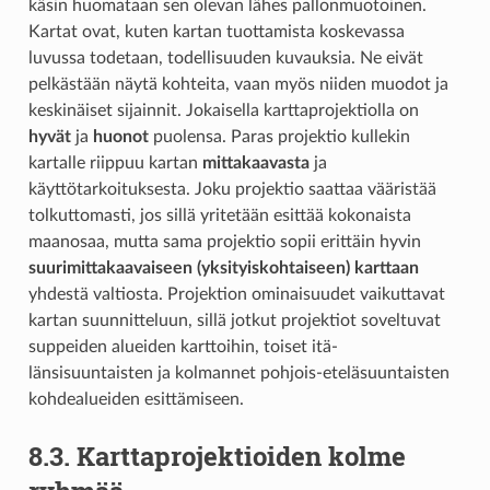
käsin huomataan sen olevan lähes pallonmuotoinen.
Kartat ovat, kuten kartan tuottamista koskevassa
luvussa todetaan, todellisuuden kuvauksia. Ne eivät
pelkästään näytä kohteita, vaan myös niiden muodot ja
keskinäiset sijainnit. Jokaisella karttaprojektiolla on
hyvät
ja
huonot
puolensa. Paras projektio kullekin
kartalle riippuu kartan
mittakaavasta
ja
käyttötarkoituksesta. Joku projektio saattaa vääristää
tolkuttomasti, jos sillä yritetään esittää kokonaista
maanosaa, mutta sama projektio sopii erittäin hyvin
suurimittakaavaiseen (yksityiskohtaiseen) karttaan
yhdestä valtiosta. Projektion ominaisuudet vaikuttavat
kartan suunnitteluun, sillä jotkut projektiot soveltuvat
suppeiden alueiden karttoihin, toiset itä-
länsisuuntaisten ja kolmannet pohjois-eteläsuuntaisten
kohdealueiden esittämiseen.
8.3.
Karttaprojektioiden kolme