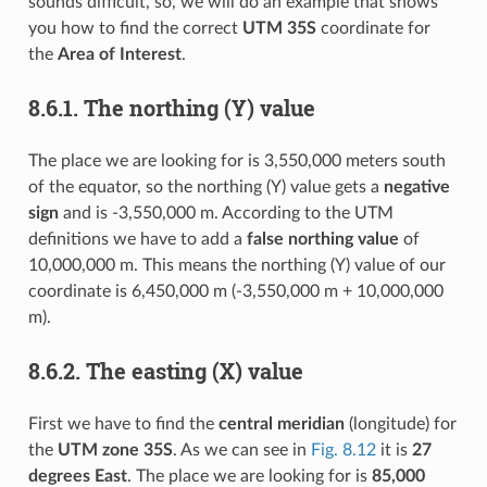
sounds difficult, so, we will do an example that shows
you how to find the correct
UTM 35S
coordinate for
the
Area of Interest
.
8.6.1.
The northing (Y) value
The place we are looking for is 3,550,000 meters south
of the equator, so the northing (Y) value gets a
negative
sign
and is -3,550,000 m. According to the UTM
definitions we have to add a
false northing value
of
10,000,000 m. This means the northing (Y) value of our
coordinate is 6,450,000 m (-3,550,000 m + 10,000,000
m).
8.6.2.
The easting (X) value
First we have to find the
central meridian
(longitude) for
the
UTM zone 35S
. As we can see in
Fig. 8.12
it is
27
degrees East
. The place we are looking for is
85,000