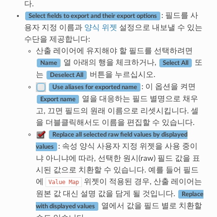
다.
: 필드를 사
Select fields to export and their export options
용자 지정 이름과
양식 위젯
설정으로 내보낼 수 있는
수단을 제공합니다:
산출 레이어에 유지해야 할 필드를 선택하려면
열 아래의 행을 체크하거나,
또
Name
Select All
는
버튼을 누르십시오.
Deselect All
: 이 옵션을 켜면
Use aliases for exported name
열을 대응하는 필드 별명으로 채우
Export name
고, 끄면 필드의 원래 이름으로 리셋시킵니다. 셀
을 더블클릭해서도 이름을 편집할 수 있습니다.
Replace all selected raw field values by displayed
: 속성 양식 사용자 지정 위젯을 사용 중이
values
냐 아니냐에 따라, 선택한 원시(raw) 필드 값을 표
시된 값으로 치환할 수 있습니다. 예를 들어 필드
에
위젯이 적용된 경우, 산출 레이어는
Value
Map
원본 값 대신 설명 값을 담게 될 것입니다.
Replace
열에서 값을 필드 별로 치환할
with displayed values