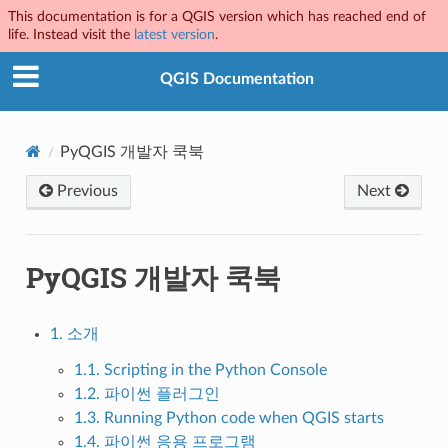
This documentation is for a QGIS version which has reached end of
life. Instead visit the
latest version
.
QGIS Documentation
PyQGIS 개발자 쿡북
Previous
Next
PyQGIS 개발자 쿡북
1. 소개
1.1. Scripting in the Python Console
1.2. 파이썬 플러그인
1.3. Running Python code when QGIS starts
1.4. 파이썬 응용 프로그램