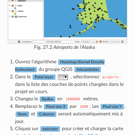
Fig. 27.2
Aéroports de l’Alaska
Ouvrez l’algorithme
Heatmap (Kernel Density
du groupe QGIS
Estimation)
Interpolation
Dans le
, sélectionnez
airports
Point layer
dans la liste des couches de points chargées dans le
projet en cours.
Changez le
en
mètres.
1000000
Radius
Remplacez le
par
. Les
,
1000
Pixel size X
Pixel size Y
et
seront automatiquement mis à
Rows
Columns
jour.
Cliquez sur
pour créer et charger la carte
exécuter