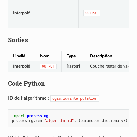
Interpolé
OUTPUT
Sorties
Libellé
Nom
Type
Description
Interpolé
[raster]
Couche raster de valeurs
OUTPUT
Code Python
ID de l’algorithme
:
qgis:idwinterpolation
import
processing
processing
.
run
(
"algorithm_id"
,
{
parameter_dictionary
})