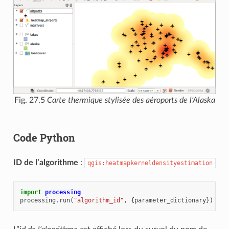
Fig. 27.5
Carte thermique stylisée des aéroports de l’Alaska
Code Python
ID de l’algorithme
:
qgis:heatmapkerneldensityestimation
import
processing
processing
.
run
(
"algorithm_id"
,
{
parameter_dictionary
})