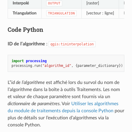
Interpolé
[raster]
L’in
OUTPUT
Triangulation
[vecteur : ligne]
Le T
TRIANGULATION
Code Python
ID de l’algorithme
:
qgis:tininterpolation
import
processing
processing
.
run
(
"algorithm_id"
,
{
parameter_dictionary
})
L”
id de l’algorithme
est affiché lors du survol du nom de
l’algorithme dans la boîte à outils Traitements. Les nom
et valeur de chaque paramètre sont fournis via un
dictionnaire de paramètres
. Voir
Utiliser les algorithmes
du module de traitements depuis la console Python
pour
plus de détails sur l’exécution d’algorithmes via la
console Python.