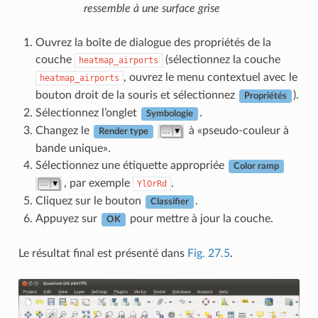
ressemble à une surface grise
Ouvrez la boîte de dialogue des propriétés de la
couche
(sélectionnez la couche
heatmap_airports
, ouvrez le menu contextuel avec le
heatmap_airports
bouton droit de la souris et sélectionnez
).
Propriétés
Sélectionnez l’onglet
.
Symbologie
Changez le
à «pseudo-couleur à
Render type
bande unique».
Sélectionnez une étiquette appropriée
Color ramp
, par exemple
.
YlOrRd
Cliquez sur le bouton
.
Classifier
Appuyez sur
pour mettre à jour la couche.
OK
Le résultat final est présenté dans
Fig. 27.5
.