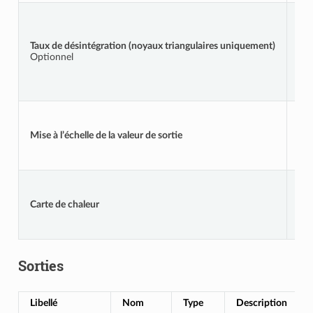
Taux de désintégration (noyaux triangulaires uniquement)
DE
Optionnel
Mise à l’échelle de la valeur de sortie
OU
Carte de chaleur
OU
Sorties
Libellé
Nom
Type
Description