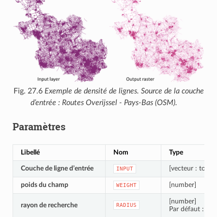
Fig. 27.6
Exemple de densité de lignes. Source de la couche
d’entrée : Routes Overijssel - Pays-Bas (OSM).
Paramètres
Libellé
Nom
Type
Couche de ligne d’entrée
[vecteur : tout 
INPUT
poids du champ
[number]
WEIGHT
[number]
rayon de recherche
RADIUS
Par défaut : 10