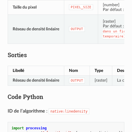
[number]
Taille du pixel
PIXEL_SIZE
Par défaut : 10
[raster]
Par défaut :
[E
Réseau de densité linéaire
OUTPUT
dans
un
fichie
temporaire]
Sorties
Libellé
Nom
Type
Descrip
Réseau de densité linéaire
[raster]
La couch
OUTPUT
Code Python
ID de l’algorithme
:
native:linedensity
import
processing