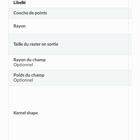
Libellé
No
Couche de points
IN
Rayon
RA
Taille du raster en sortie
PI
Rayon du champ
RA
Optionnel
Poids du champ
WE
Optionnel
Kernel shape
KE