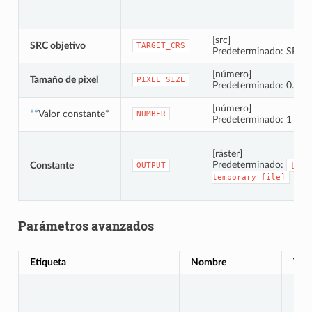
[src]
SRC objetivo
TARGET_CRS
Predeterminado: SRC d
[número]
Tamaño de pixel
PIXEL_SIZE
Predeterminado: 0.1
[número]
**
Valor constante*
NUMBER
Predeterminado: 1
[ráster]
Predeterminado:
Constante
OUTPUT
[Sav
temporary
file]
Parámetros avanzados
Etiqueta
Nombre
Tip