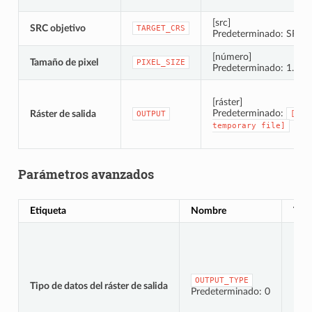
[src]
SRC objetivo
TARGET_CRS
Predeterminado: SRC d
[número]
Tamaño de pixel
PIXEL_SIZE
Predeterminado: 1.0
[ráster]
Predeterminado:
Ráster de salida
OUTPUT
[Sav
temporary
file]
Parámetros avanzados
Etiqueta
Nombre
Tip
OUTPUT_TYPE
Tipo de datos del ráster de salida
[enu
Predeterminado: 0