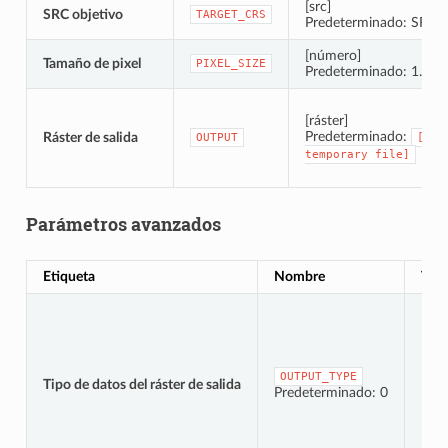
[src]
SRC objetivo
TARGET_CRS
Predeterminado: SRC d
[número]
Tamaño de pixel
PIXEL_SIZE
Predeterminado: 1.0
[ráster]
Predeterminado:
Ráster de salida
OUTPUT
[Sav
temporary
file]
Parámetros avanzados
Etiqueta
Nombre
Tip
OUTPUT_TYPE
Tipo de datos del ráster de salida
[enu
Predeterminado: 0