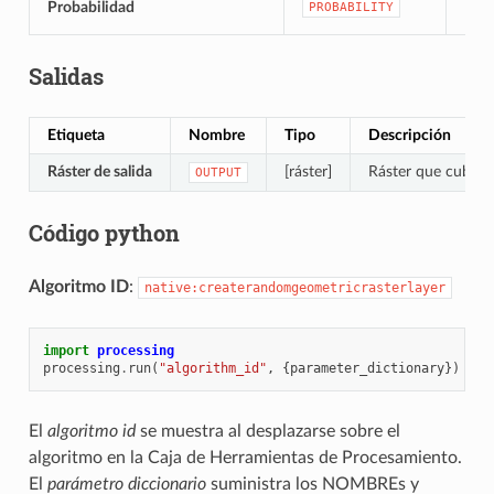
Probabilidad
PROBABILITY
Pred
Salidas
Etiqueta
Nombre
Tipo
Descripción
Ráster de salida
[ráster]
Ráster que cubre l
OUTPUT
Código python
Algoritmo ID
:
native:createrandomgeometricrasterlayer
import
processing
processing
.
run
(
"algorithm_id"
,
{
parameter_dictionary
})
El
algoritmo id
se muestra al desplazarse sobre el
algoritmo en la Caja de Herramientas de Procesamiento.
El
parámetro diccionario
suministra los NOMBREs y