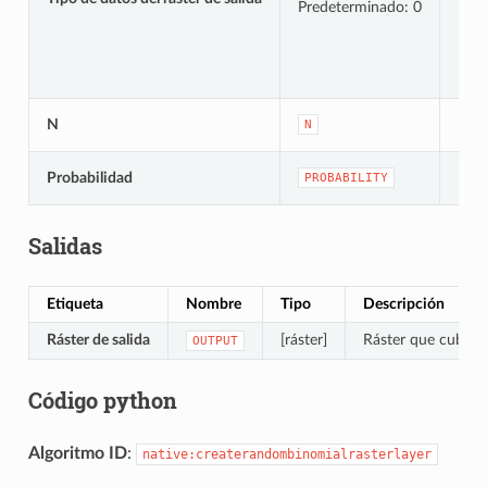
Predeterminado: 0
[nú
N
N
Pred
[nú
Probabilidad
PROBABILITY
Pred
Salidas
Etiqueta
Nombre
Tipo
Descripción
Ráster de salida
[ráster]
Ráster que cubre l
OUTPUT
Código python
Algoritmo ID
:
native:createrandombinomialrasterlayer