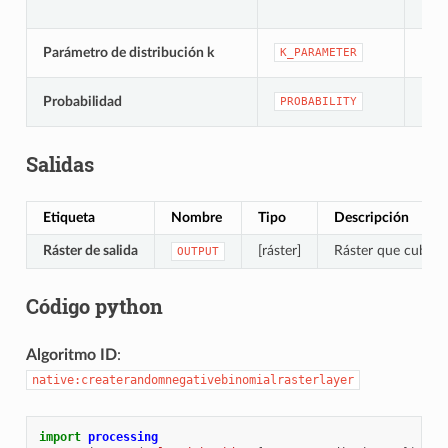
[nú
Parámetro de distribución k
K_PARAMETER
Pred
[nú
Probabilidad
PROBABILITY
Pred
Salidas
Etiqueta
Nombre
Tipo
Descripción
Ráster de salida
[ráster]
Ráster que cubre l
OUTPUT
Código python
Algoritmo ID
:
native:createrandomnegativebinomialrasterlayer
import
processing