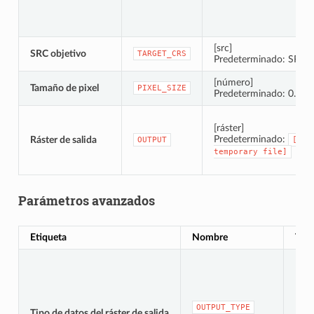
[src]
SRC objetivo
TARGET_CRS
Predeterminado: SRC d
[número]
Tamaño de pixel
PIXEL_SIZE
Predeterminado: 0.1
[ráster]
Predeterminado:
Ráster de salida
OUTPUT
[Sav
temporary
file]
Parámetros avanzados
Etiqueta
Nombre
Tip
OUTPUT_TYPE
Tipo de datos del ráster de salida
[enu