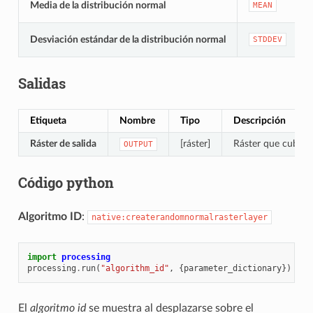
Media de la distribución normal
MEAN
Desviación estándar de la distribución normal
STDDEV
Salidas
Etiqueta
Nombre
Tipo
Descripción
Ráster de salida
[ráster]
Ráster que cubre l
OUTPUT
Código python
Algoritmo ID
:
native:createrandomnormalrasterlayer
import
processing
processing
.
run
(
"algorithm_id"
,
{
parameter_dictionary
})
El
algoritmo id
se muestra al desplazarse sobre el