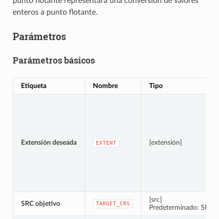
punto flotante representará una conversión de valores
enteros a punto flotante.
Parámetros
Parámetros básicos
Etiqueta
Nombre
Tipo
Extensión deseada
[extensión]
EXTENT
[src]
SRC objetivo
TARGET_CRS
Predeterminado: SRC d