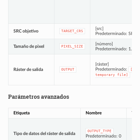
[src]
SRC objetivo
TARGET_CRS
Predeterminado: SRC d
[número]
Tamaño de pixel
PIXEL_SIZE
Predeterminado: 1.0
[ráster]
Predeterminado:
Ráster de salida
OUTPUT
[Sav
temporary
file]
Parámetros avanzados
Etiqueta
Nombre
Tip
OUTPUT_TYPE
Tipo de datos del ráster de salida
[enu
Predeterminado: 0