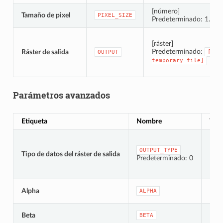
[número]
Tamaño de pixel
PIXEL_SIZE
Predeterminado: 1.0
[ráster]
Predeterminado:
Ráster de salida
OUTPUT
[Sav
temporary
file]
Parámetros avanzados
Etiqueta
Nombre
Tip
OUTPUT_TYPE
Tipo de datos del ráster de salida
[enu
Predeterminado: 0
[nú
Alpha
ALPHA
Pred
[nú
Beta
BETA
Pred