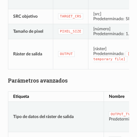
[src]
SRC objetivo
TARGET_CRS
Predeterminado: SRC d
[número]
Tamaño de pixel
PIXEL_SIZE
Predeterminado: 1.0
[ráster]
Predeterminado:
Ráster de salida
OUTPUT
[Sav
temporary
file]
Parámetros avanzados
Etiqueta
Nombre
OUTPUT_TYPE
Tipo de datos del ráster de salida
Predeterminad