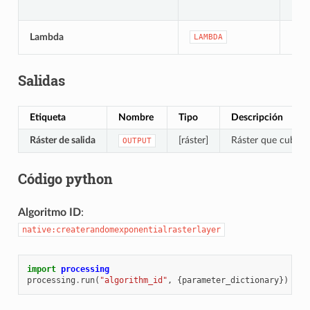
[nú
Lambda
LAMBDA
Pred
Salidas
Etiqueta
Nombre
Tipo
Descripción
Ráster de salida
[ráster]
Ráster que cubre l
OUTPUT
Código python
Algoritmo ID
:
native:createrandomexponentialrasterlayer
import
processing
processing
.
run
(
"algorithm_id"
,
{
parameter_dictionary
})