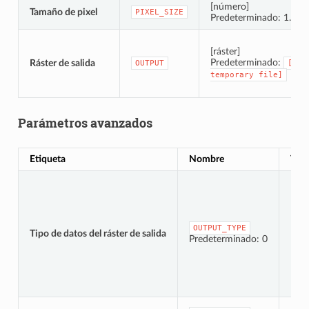
[número]
Tamaño de pixel
PIXEL_SIZE
Predeterminado: 1.0
[ráster]
Predeterminado:
Ráster de salida
OUTPUT
[Sav
temporary
file]
Parámetros avanzados
Etiqueta
Nombre
Tip
OUTPUT_TYPE
Tipo de datos del ráster de salida
[enu
Predeterminado: 0
[nú