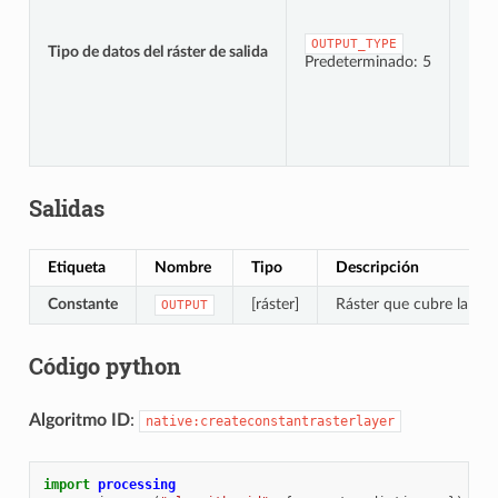
OUTPUT_TYPE
Tipo de datos del ráster de salida
[enu
Predeterminado: 5
Salidas
Etiqueta
Nombre
Tipo
Descripción
Constante
[ráster]
Ráster que cubre la ext
OUTPUT
Código python
Algoritmo ID
:
native:createconstantrasterlayer
import
processing