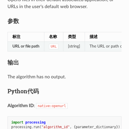
URLs in the user's default web browser.
参数
标注
名称
类型
描述
URL or file path
[string]
The URL or path of the
URL
输出
The algorithm has no output.
Python代码
Algorithm ID
:
native:openurl
import
processing
processing
.
run
(
"algorithm_id"
,
{
parameter_dictionary
})