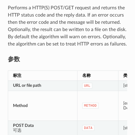
Performs a HTTP(S) POST/GET request and returns the
HTTP status code and the reply data. If an error occurs
then the error code and the message will be returned.
Optionally, the result can be written to a file on the disk.
By default the algorithm will warn on errors. Optionally,
the algorithm can be set to treat HTTP errors as failures.
参数
标注
名称
类型
URL or file path
[string
URL
[enum
Method
METHOD
Defaul
POST Data
[string
DATA
可选