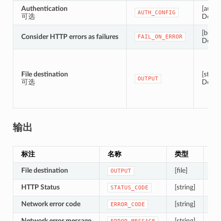
Authentication
[authc
AUTH_CONFIG
可选
Defaul
[boole
Consider HTTP errors as failures
FAIL_ON_ERROR
Defaul
File destination
[string
OUTPUT
可选
Defau
输出
标注
名称
类型
描
File destination
[file]
The
OUTPUT
HTTP Status
[string]
Th
STATUS_CODE
Network error code
[string]
The
ERROR_CODE
Network error message
[string]
A s