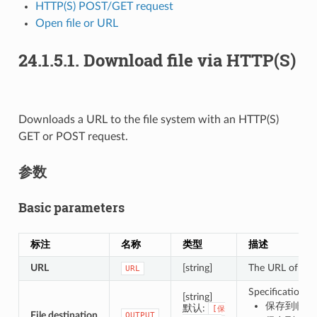
HTTP(S) POST/GET request
Open file or URL
24.1.5.1.
Download file via HTTP(S)
Downloads a URL to the file system with an HTTP(S)
GET or POST request.
参数
Basic parameters
标注
名称
类型
描述
URL
[string]
The URL of the 
URL
Specification of
[string]
保存到临时
默认:
[保
File destination
OUTPUT