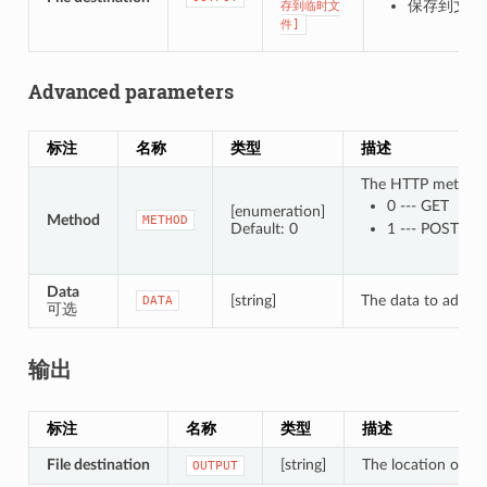
保存到文件
存到临时文
件]
Advanced parameters
标注
名称
类型
描述
The HTTP method t
0 --- GET
[enumeration]
Method
METHOD
Default: 0
1 --- POST
Data
[string]
The data to add in 
DATA
可选
输出
标注
名称
类型
描述
File destination
[string]
The location of th
OUTPUT