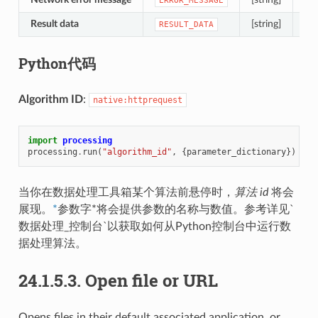
ERROR_MESSAGE
Result data
[string]
A s
RESULT_DATA
Python代码
Algorithm ID
:
native:httprequest
import
processing
processing
.
run
(
"algorithm_id"
,
{
parameter_dictionary
})
当你在数据处理工具箱某个算法前悬停时，
算法 id
将会
展现。
*
参数字*将会提供参数的名称与数值。参考详见`
数据处理_控制台`以获取如何从Python控制台中运行数
据处理算法。
24.1.5.3.
Open file or URL
Opens files in their default associated application, or