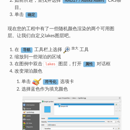
如前所述，查找并选择
CRS条
NAD27 / Alaska Albers
目。
单击
确定
现在您的工程中有了一些随机颜色渲染的两个可用图
层。让我们自定义lakes图层吧。
放大
在
工具栏上选择
工具
导航
缩放到一些湖泊的区域
在图例中双击
图层，打开
对话框
lakes
属性
改变湖泊颜色
单击
选项卡
符号化
选择蓝色作为填充颜色