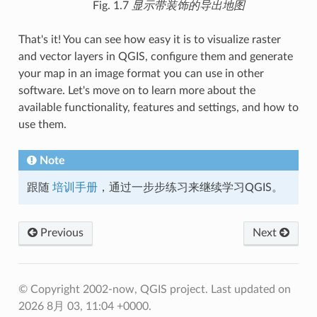
Fig. 1.7
显示带装饰的导出地图
That's it! You can see how easy it is to visualize raster
and vector layers in QGIS, configure them and generate
your map in an image format you can use in other
software. Let's move on to learn more about the
available functionality, features and settings, and how to
use them.
Note
跟随
培训手册
，通过一步步练习来继续学习QGIS。
Previous
Next
© Copyright 2002-now, QGIS project.
Last updated on
2026 8月 03, 11:04 +0000.