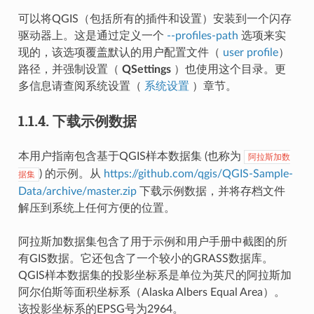
可以将QGIS（包括所有的插件和设置）安装到一个闪存
驱动器上。这是通过定义一个
--profiles-path
选项来实
现的，该选项覆盖默认的用户配置文件（
user profile
）
路径，并强制设置（
QSettings
）也使用这个目录。更
多信息请查阅系统设置（
系统设置
）章节。
1.1.4.
下载示例数据
本用户指南包含基于QGIS样本数据集 (也称为
阿拉斯加数
) 的示例。从
https://github.com/qgis/QGIS-Sample-
据集
Data/archive/master.zip
下载示例数据，并将存档文件
解压到系统上任何方便的位置。
阿拉斯加数据集包含了用于示例和用户手册中截图的所
有GIS数据。它还包含了一个较小的GRASS数据库。
QGIS样本数据集的投影坐标系是单位为英尺的阿拉斯加
阿尔伯斯等面积坐标系（Alaska Albers Equal Area）。
该投影坐标系的EPSG号为2964。