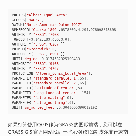
PROJCS
[
"Albers Equal Area"
,
GEOGCS
[
"NAD27"
,
DATUM
[
"North_American_Datum_1927"
,
SPHEROID
[
"Clarke 1866"
,
6378206.4
,
294.978698213898
,
AUTHORITY
[
"EPSG"
,
"7008"
]],
TOWGS84
[
-
3
,
142
,
183
,
0
,
0
,
0
,
0
],
AUTHORITY
[
"EPSG"
,
"6267"
]],
PRIMEM
[
"Greenwich"
,
0
,
AUTHORITY
[
"EPSG"
,
"8901"
]],
UNIT
[
"degree"
,
0.0174532925199433
,
AUTHORITY
[
"EPSG"
,
"9108"
]],
AUTHORITY
[
"EPSG"
,
"4267"
]],
PROJECTION
[
"Albers_Conic_Equal_Area"
],
PARAMETER
[
"standard_parallel_1"
,
55
],
PARAMETER
[
"standard_parallel_2"
,
65
],
PARAMETER
[
"latitude_of_center"
,
50
],
PARAMETER
[
"longitude_of_center"
,
-
154
],
PARAMETER
[
"false_easting"
,
0
],
PARAMETER
[
"false_northing"
,
0
],
UNIT
[
"us_survey_feet"
,
0.3048006096012192
]]
如果打算使用QGIS作为GRASS的图形前端，您可以在
GRASS GIS 官方网站找到一些示例 (例如斯皮尔菲什或南