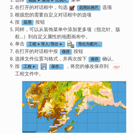
选择
菜单
视图 ► 装饰 ► 比例尺
在打开的对话框中，勾选
选项
启用比例尺
根据您的需要自定义对话框中的选项
按
按钮
应用
同样，可以从装饰菜单中添加更多项（指北针、版
权…）到自定义属性的地图画布中。
单击
工程 ►导入/导出 ►
导出为图片...
在打开的对话框中按
按钮
保存
选择文件位置与格式，并再次按下
确认。
保存
按
，将您的修改保存到
.qgz
工程 ►
保存...
工程文件中。