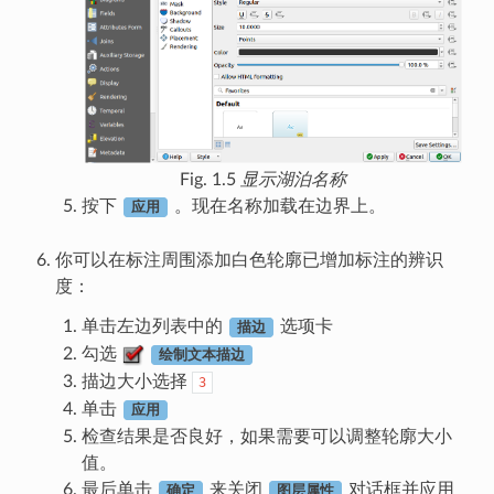
Fig. 1.5
显示湖泊名称
按下
。现在名称加载在边界上。
应用
你可以在标注周围添加白色轮廓已增加标注的辨识
度：
单击左边列表中的
选项卡
描边
勾选
绘制文本描边
描边大小选择
3
单击
应用
检查结果是否良好，如果需要可以调整轮廓大小
值。
最后单击
来关闭
对话框并应用
确定
图层属性