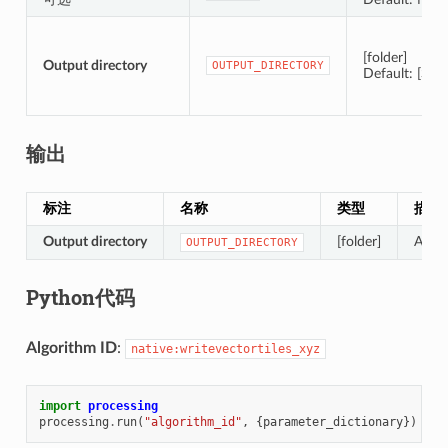
[folder]
Output directory
OUTPUT_DIRECTORY
Default: [Sav
输出
标注
名称
类型
描述
Output directory
[folder]
A fol
OUTPUT_DIRECTORY
Python代码
Algorithm ID
:
native:writevectortiles_xyz
import
processing
processing
.
run
(
"algorithm_id"
,
{
parameter_dictionary
})