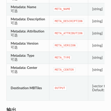
Metadata: Name
[string]
META_NAME
可选
Metadata: Description
[string]
META_DESCRIPTION
可选
Metadata: Attribution
[string]
META_ATTRIBUTION
可选
Metadata: Version
[string]
META_VERSION
可选
Metadata: Type
[string]
META_TYPE
可选
Metadata: Center
[string]
META_CENTER
可选
[vector tiles]
Destination MBTiles
OUTPUT
Default: [Sa
输出