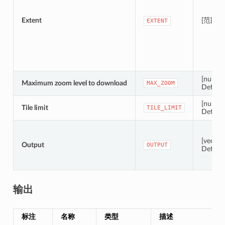
Extent
[范围]
EXTENT
[numeri
Maximum zoom level to download
MAX_ZOOM
Default
[numeri
Tile limit
TILE_LIMIT
Default
[vector 
Output
OUTPUT
Default
输出
标注
名称
类型
描述