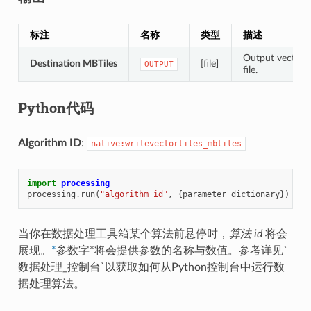
标注
名称
类型
描述
Output vector t
Destination MBTiles
[file]
OUTPUT
file.
Python代码
Algorithm ID
:
native:writevectortiles_mbtiles
import
processing
processing
.
run
(
"algorithm_id"
,
{
parameter_dictionary
})
当你在数据处理工具箱某个算法前悬停时，
算法 id
将会
展现。
*
参数字*将会提供参数的名称与数值。参考详见`
数据处理_控制台`以获取如何从Python控制台中运行数
据处理算法。