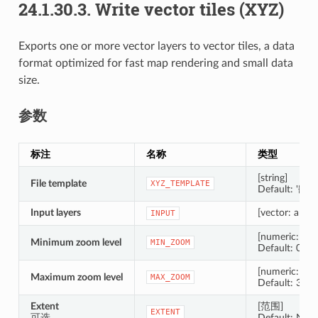
24.1.30.3.
Write vector tiles (XYZ)
Exports one or more vector layers to vector tiles, a data
format optimized for fast map rendering and small data
size.
参数
标注
名称
类型
[string]
File template
XYZ_TEMPLATE
Default: '{z}/{
Input layers
[vector: any] [l
INPUT
[numeric: inte
Minimum zoom level
MIN_ZOOM
Default: 0
[numeric: inte
Maximum zoom level
MAX_ZOOM
Default: 3
Extent
[范围]
EXTENT
可选
Default: Not 