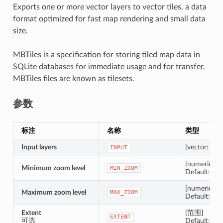
Exports one or more vector layers to vector tiles, a data
format optimized for fast map rendering and small data
size.
MBTiles is a specification for storing tiled map data in
SQLite databases for immediate usage and for transfer.
MBTiles files are known as tilesets.
参数
标注
名称
类型
Input layers
[vector: any] 
INPUT
[numeric: in
Minimum zoom level
MIN_ZOOM
Default: 0
[numeric: in
Maximum zoom level
MAX_ZOOM
Default: 3
Extent
[范围]
EXTENT
可选
Default: Not