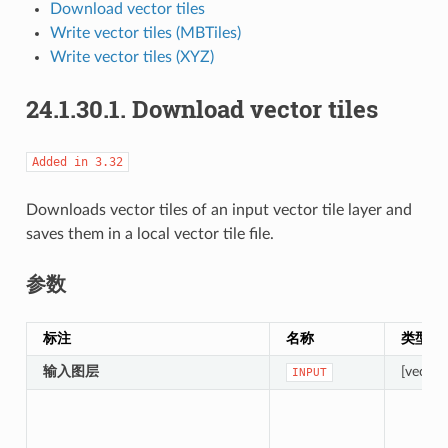
Download vector tiles
Write vector tiles (MBTiles)
Write vector tiles (XYZ)
24.1.30.1.
Download vector tiles
Added
in
3.32
Downloads vector tiles of an input vector tile layer and
saves them in a local vector tile file.
参数
标注
名称
类型
输入图层
[vector 
INPUT