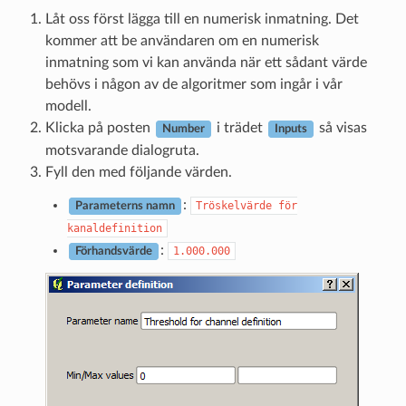
Låt oss först lägga till en numerisk inmatning. Det
kommer att be användaren om en numerisk
inmatning som vi kan använda när ett sådant värde
behövs i någon av de algoritmer som ingår i vår
modell.
Klicka på posten
i trädet
så visas
Number
Inputs
motsvarande dialogruta.
Fyll den med följande värden.
:
Tröskelvärde
för
Parameterns namn
kanaldefinition
:
1.000.000
Förhandsvärde