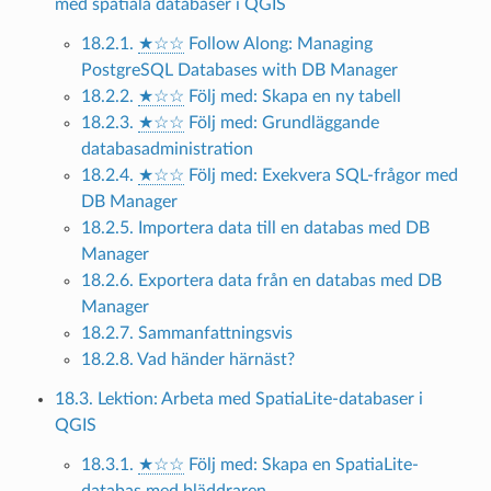
med spatiala databaser i QGIS
18.2.1.
★☆☆
Follow Along: Managing
PostgreSQL Databases with DB Manager
18.2.2.
★☆☆
Följ med: Skapa en ny tabell
18.2.3.
★☆☆
Följ med: Grundläggande
databasadministration
18.2.4.
★☆☆
Följ med: Exekvera SQL-frågor med
DB Manager
18.2.5. Importera data till en databas med DB
Manager
18.2.6. Exportera data från en databas med DB
Manager
18.2.7. Sammanfattningsvis
18.2.8. Vad händer härnäst?
18.3. Lektion: Arbeta med SpatiaLite-databaser i
QGIS
18.3.1.
★☆☆
Följ med: Skapa en SpatiaLite-
databas med bläddraren