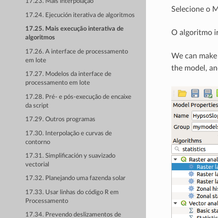
17.23. Mais interpolação
Selecione o M
17.24. Ejecución iterativa de algoritmos
17.25. Mais execução interativa de
O algoritmo ir
algoritmos
17.26. A interface de processamento
We can make 
em lote
the model, a
17.27. Modelos da interface de
processamento em lote
17.28. Pré- e pós-execução de encaixe
da script
17.29. Outros programas
17.30. Interpolação e curvas de
contorno
17.31. Simplificación y suavizado
vectorial
17.32. Planejando uma fazenda solar
17.33. Usar linhas do código R em
Processamento
17.34. Prevendo deslizamentos de