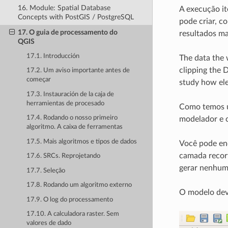
16. Module: Spatial Database
A execução it
Concepts with PostGIS / PostgreSQL
pode criar, c
17. O guia de processamento do
resultados ma
QGIS
17.1. Introducción
The data the w
clipping the 
17.2. Um aviso importante antes de
começar
study how ele
17.3. Instauración de la caja de
herramientas de procesado
Como temos um
17.4. Rodando o nosso primeiro
modelador e c
algoritmo. A caixa de ferramentas
17.5. Mais algoritmos e tipos de dados
Você pode enc
camada recort
17.6. SRCs. Reprojetando
gerar nenhum
17.7. Seleção
17.8. Rodando um algoritmo externo
O modelo deve
17.9. O log do processamento
17.10. A calculadora raster. Sem
valores de dado