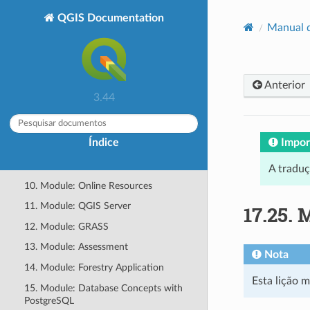
2. Módulo: Criando e Explorando um
QGIS Documentation
Mapa Básico
Manual 
3. Module: Classifying Vector Data
4. Module: Laying out the Maps
5. Module: Creating Vector Data
Anterior
3.44
6. Module: Vector Analysis
7. Module: Rasters
Impor
Índice
8. Module: Completing the Analysis
9. Module: Plugins
A tradu
10. Module: Online Resources
11. Module: QGIS Server
17.25.
M
12. Module: GRASS
13. Module: Assessment
Nota
14. Module: Forestry Application
Esta lição 
15. Module: Database Concepts with
PostgreSQL