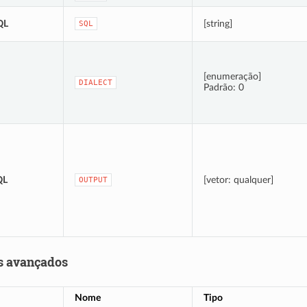
QL
[string]
SQL
[enumeração]
DIALECT
Padrão: 0
QL
[vetor: qualquer]
OUTPUT
s avançados
Nome
Tipo