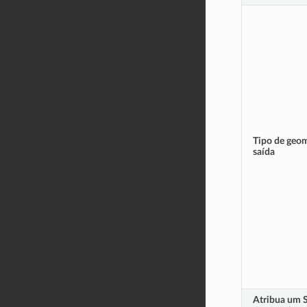
Tipo de geom
saída
Atribua um 