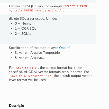
Defines the SQL query, for example
SELECT
*
FROM
.
my_table
WHERE
name
is
not
null
dialeto SQL a ser usado. Um de:
0 — Nenhum
1 — OGR SQL
2 — SQLite
Specification of the output layer.
One of
:
Salvar em Arquivo Temporário
Salvar em Arquivo…
For
, the output format has to be
Save
to
File
specified. All GDAL vector formats are supported. For
the default output vector
Save
to
a
Temporary
File
layer format will be used.
Descrição