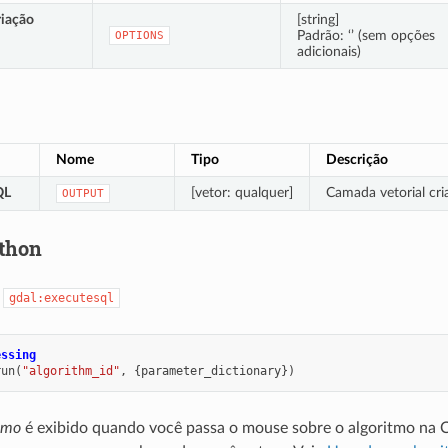
riação
[string]
Padrão: ‘’ (sem opções
OPTIONS
adicionais)
Nome
Tipo
Descrição
QL
[vetor: qualquer]
Camada vetorial cri
OUTPUT
thon
:
gdal:executesql
essing
run
(
"algorithm_id"
,
{
parameter_dictionary
})
itmo
é exibido quando você passa o mouse sobre o algoritmo na 