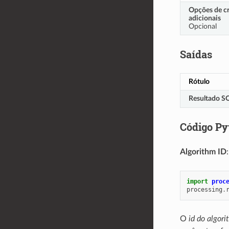
Opções de c
adicionais
Opcional
Saídas
Rótulo
Resultado S
Código Py
Algorithm ID
import
proc
processing
.
O
id do algor