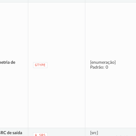
etria de
[enumeração]
GTYPE
Padrão: 0
SRC de saída
[src]
A_SRS