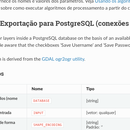
rnece os nomes e valores dos parâmetros. Veja
Usando os algori
 sobre como executar algoritmos de processamento a partir do 
Exportação para PostgreSQL (conexões 
r layers inside a PostgreSQL database on the basis of an availa
e aware that the checkboxes ‘Save Username’ and ‘Save Password
m is derived from the
GDAL ogr2ogr utility
.
os
Nome
Tipo
dos (nome
[string]
DATABASE
ntrada
[vetor: qualquer]
INPUT
de forma
[string]
SHAPE_ENCODING
Padrão: ‘’