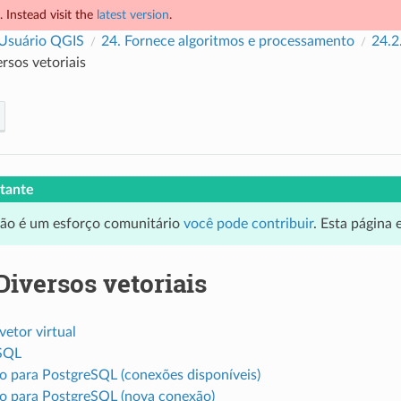
 Instead visit the
latest version
.
 Usuário QGIS
24.
Fornece algoritmos e processamento
24.2
rsos vetoriais
tante
ção é um esforço comunitário
você pode contribuir
. Esta página
Diversos vetoriais
vetor virtual
SQL
o para PostgreSQL (conexões disponíveis)
o para PostgreSQL (nova conexão)