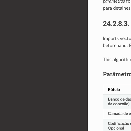
parâmetros
fo
para detalhes
24.2.8.3.
Imports vecto
beforehand. B
This algorith
Parâmetr
Rótulo
Banco de da
da conexão)
Camada de e
Codificação 
Opcional