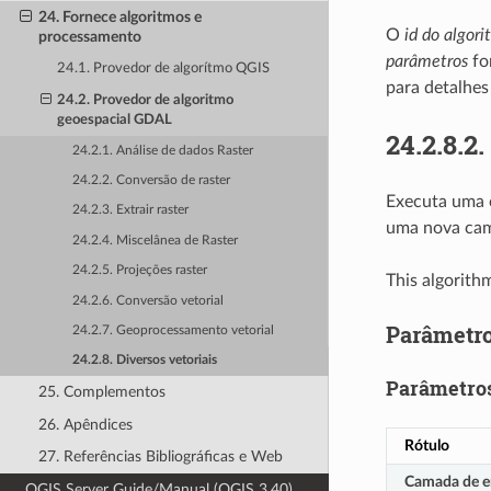
24. Fornece algoritmos e
O
id do algor
processamento
parâmetros
fo
24.1. Provedor de algorítmo QGIS
para detalhes
24.2. Provedor de algoritmo
geoespacial GDAL
24.2.8.2.
24.2.1. Análise de dados Raster
24.2.2. Conversão de raster
Executa uma 
24.2.3. Extrair raster
uma nova ca
24.2.4. Miscelânea de Raster
24.2.5. Projeções raster
This algorith
24.2.6. Conversão vetorial
Parâmetr
24.2.7. Geoprocessamento vetorial
24.2.8. Diversos vetoriais
Parâmetros
25. Complementos
26. Apêndices
Rótulo
27. Referências Bibliográficas e Web
Camada de e
QGIS Server Guide/Manual (QGIS 3.40)