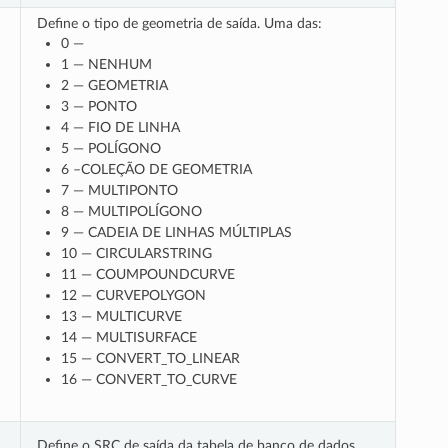
Define o tipo de geometria de saída. Uma das:
0 —
1 — NENHUM
2 — GEOMETRIA
3 — PONTO
4 — FIO DE LINHA
5 — POLÍGONO
6 –COLEÇÃO DE GEOMETRIA
7 — MULTIPONTO
8 — MULTIPOLÍGONO
9 — CADEIA DE LINHAS MÚLTIPLAS
10 — CIRCULARSTRING
11 — COUMPOUNDCURVE
12 — CURVEPOLYGON
13 — MULTICURVE
14 — MULTISURFACE
15 — CONVERT_TO_LINEAR
16 — CONVERT_TO_CURVE
Define o SRC de saída da tabela de banco de dados