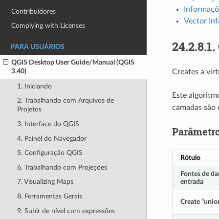
Informaçõe
Contribuidores
Vector In
Complying with Licenses
24.2.8.1.
PARA USUÁRIOS
QGIS Desktop User Guide/Manual (QGIS
3.40)
Creates a virt
1. Iniciando
Este algoritm
2. Trabalhando com Arquivos de
camadas são e
Projetos
3. Interface do QGIS
Parâmetr
4. Painel do Navegador
5. Configuração QGIS
Rótulo
6. Trabalhando com Projeções
Fontes de da
entrada
7. Visualizing Maps
8. Ferramentas Gerais
Create “uni
9. Subir de nível com expressões