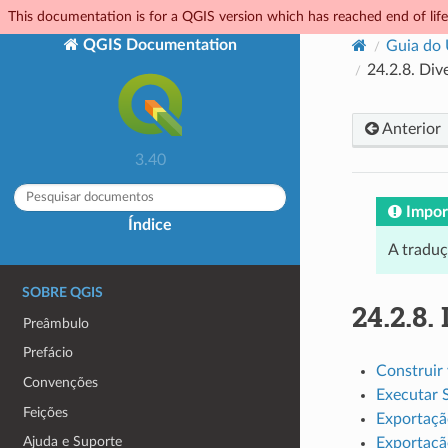
This documentation is for a QGIS version which has reached end of life.
QGIS Documentation
Guia do
24.2.8.
Dive
Anterior
3.40
Impor
Índice
A tradu
SOBRE QGIS
24.2.8.
Preâmbulo
Prefácio
Construir 
Convenções
Executar 
Feições
Exportaçã
Ajuda e Suporte
Exportaçã