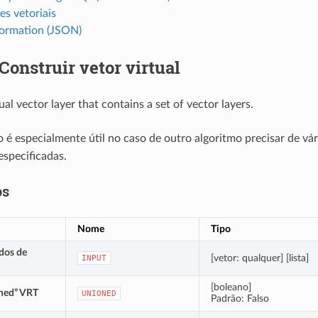
s vetoriais
formation (JSON)
Construir vetor virtual
ual vector layer that contains a set of vector layers.
o é especialmente útil no caso de outro algoritmo precisar de v
specificadas.
os
Nome
Tipo
dos de
[vetor: qualquer] [lista]
INPUT
[boleano]
oned” VRT
UNIONED
Padrão: Falso