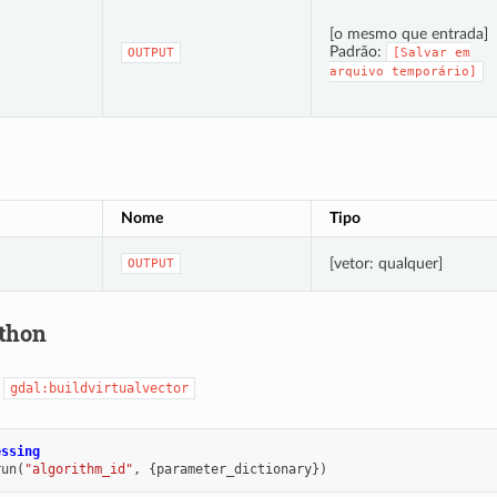
[o mesmo que entrada]
Padrão:
OUTPUT
[Salvar
em
arquivo
temporário]
Nome
Tipo
[vetor: qualquer]
OUTPUT
thon
:
gdal:buildvirtualvector
essing
run
(
"algorithm_id"
,
{
parameter_dictionary
})