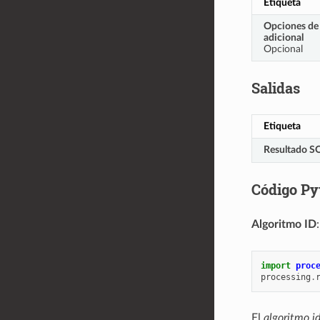
Etiqueta
Opciones de
adicional
Opcional
Salidas
Etiqueta
Resultado S
Código Py
Algoritmo ID
import
proc
processing
.
El
algoritmo i