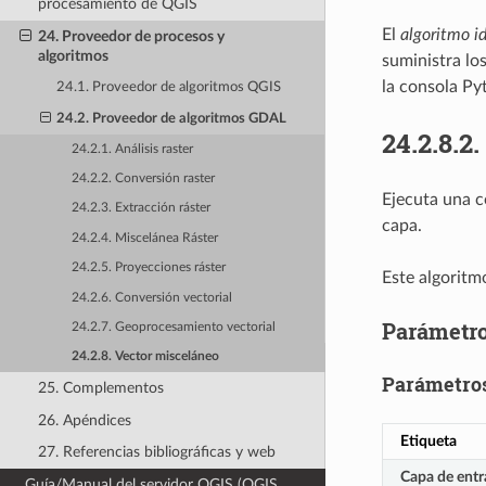
procesamiento de QGIS
El
algoritmo i
24. Proveedor de procesos y
algoritmos
suministra lo
la consola Py
24.1. Proveedor de algoritmos QGIS
24.2. Proveedor de algoritmos GDAL
24.2.8.2.
24.2.1. Análisis raster
24.2.2. Conversión raster
Ejecuta una c
24.2.3. Extracción ráster
capa.
24.2.4. Miscelánea Ráster
24.2.5. Proyecciones ráster
Este algoritmo
24.2.6. Conversión vectorial
Parámetr
24.2.7. Geoprocesamiento vectorial
24.2.8. Vector misceláneo
Parámetros
25. Complementos
26. Apéndices
Etiqueta
27. Referencias bibliográficas y web
Capa de entr
Guía/Manual del servidor QGIS (QGIS