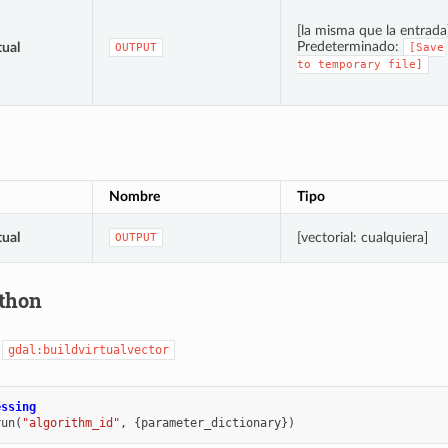
[la misma que la entrada
Predeterminado:
tual
OUTPUT
[Save
to
temporary
file]
Nombre
Tipo
tual
[vectorial: cualquiera]
OUTPUT
thon
:
gdal:buildvirtualvector
essing
run
(
"algorithm_id"
,
{
parameter_dictionary
})