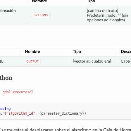
Nombre
Tipo
 creación
[cadena de texto]
Predeterminado: “” (sin
OPTIONS
opciones adicionales)
Nombre
Tipo
Descr
QL
[vectorial: cualquiera]
Capa 
OUTPUT
thon
:
gdal:executesql
essing
run
(
"algorithm_id"
,
{
parameter_dictionary
})
d
se muestra al desplazarse sobre el algoritmo en la Caja de Her