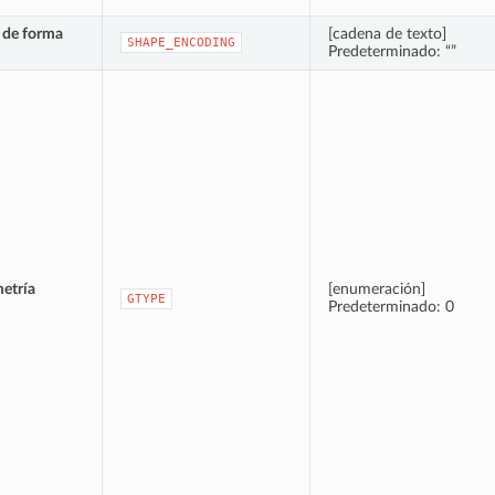
 de forma
[cadena de texto]
SHAPE_ENCODING
Predeterminado: “”
etría
[enumeración]
GTYPE
Predeterminado: 0