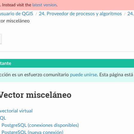
 Instead visit the
latest version
.
usuario de QGIS
24.
Proveedor de procesos y algoritmos
24
tor misceláneo
tante
cción es un esfuerzo comunitario
puede unirse
. Esta página est
Vector misceláneo
vectorial virtual
SQL
a PostgreSQL (conexiones disponibles)
a PostgreSQL (nueva conexión)