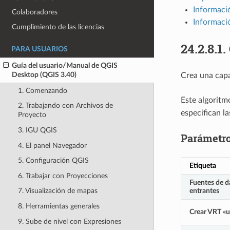
Informació
Colaboradores
Informaci
Cumplimiento de las licencias
24.2.8.1.
PARA USUARIOS
Guía del usuario/Manual de QGIS
Desktop (QGIS 3.40)
Crea una capa
1. Comenzando
Este algoritm
2. Trabajando con Archivos de
especifican la
Proyecto
3. IGU QGIS
Parámetr
4. El panel Navegador
5. Configuración QGIS
Etiqueta
6. Trabajar con Proyecciones
Fuentes de d
entrantes
7. Visualización de mapas
8. Herramientas generales
Crear VRT «
9. Sube de nivel con Expresiones