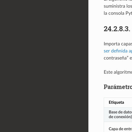
suministra lo
la consola Py
24.2.8.3.
Importa capas
ser definida 
contraseña” e
Este algoritmo
Parámetr
Etiqueta
Base de dat
de conexión)
Capa de entr