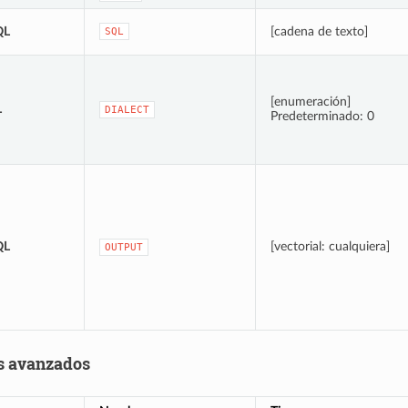
QL
[cadena de texto]
SQL
[enumeración]
L
DIALECT
Predeterminado: 0
QL
[vectorial: cualquiera]
OUTPUT
s avanzados