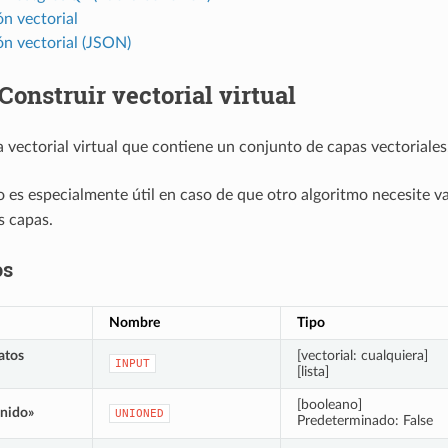
n vectorial
ón vectorial (JSON)
Construir vectorial virtual
 vectorial virtual que contiene un conjunto de capas vectoriales
o es especialmente útil en caso de que otro algoritmo necesite v
s capas.
os
Nombre
Tipo
atos
[vectorial: cualquiera]
INPUT
[lista]
[booleano]
unido»
UNIONED
Predeterminado: False