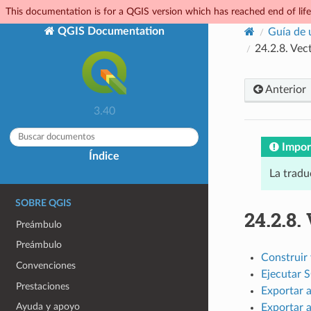
This documentation is for a QGIS version which has reached end of life.
QGIS Documentation
Guía de 
24.2.8.
Vec
Anterior
3.40
Impor
Índice
La tradu
SOBRE QGIS
24.2.8.
Preámbulo
Preámbulo
Construir 
Convenciones
Ejecutar 
Prestaciones
Exportar 
Ayuda y apoyo
Exportar 