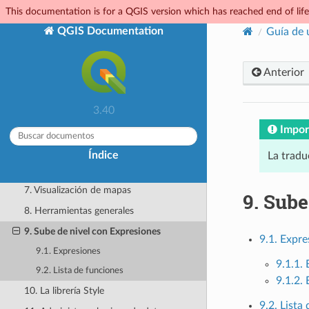
PARA USUARIOS
This documentation is for a QGIS version which has reached end of life.
Guía del usuario/Manual de QGIS
QGIS Documentation
Guía de 
Desktop (QGIS 3.40)
1. Comenzando
Anterior
2. Trabajando con Archivos de
Proyecto
3. IGU QGIS
3.40
4. El panel Navegador
Impor
5. Configuración QGIS
Índice
La tradu
6. Trabajar con Proyecciones
7. Visualización de mapas
9.
Sube
8. Herramientas generales
9. Sube de nivel con Expresiones
9.1. Expre
9.1. Expresiones
9.1.1.
9.2. Lista de funciones
9.1.2.
10. La librería Style
9.2. Lista