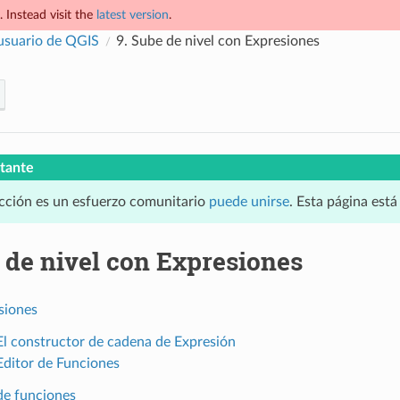
 Instead visit the
latest version
.
usuario de QGIS
9.
Sube de nivel con Expresiones
tante
cción es un esfuerzo comunitario
puede unirse
. Esta página est
 de nivel con Expresiones
siones
 El constructor de cadena de Expresión
 Editor de Funciones
 de funciones