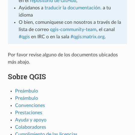
en el
repositorio de GitHub
,
Ayúdanos a
traducir la documentación.
a tu
idioma
O bien, comuníquese con nosotros a través de la
lista de correo
qgis-community-team
, el canal
#qgis
en IRC o en la sala
#qgis:matrix.org
.
Por favor revise alguno de los documentos ubicados
más abajo.
Sobre QGIS
Preámbulo
Preámbulo
Convenciones
Prestaciones
Ayuda y apoyo
Colaboradores
Cumplimiento de las licencias