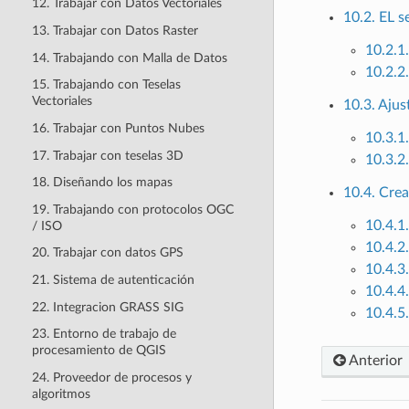
12. Trabajar con Datos Vectoriales
10.2. EL s
13. Trabajar con Datos Raster
10.2.1
14. Trabajando con Malla de Datos
10.2.2
15. Trabajando con Teselas
Vectoriales
10.3. Ajus
16. Trabajar con Puntos Nubes
10.3.1
17. Trabajar con teselas 3D
10.3.2
18. Diseñando los mapas
10.4. Cre
19. Trabajando con protocolos OGC
10.4.1
/ ISO
10.4.2.
20. Trabajar con datos GPS
10.4.3
21. Sistema de autenticación
10.4.4
22. Integracion GRASS SIG
10.4.5
23. Entorno de trabajo de
procesamiento de QGIS
Anterior
24. Proveedor de procesos y
algoritmos