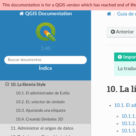
This documentation is for a QGIS version which has reached end of life.
2. Trabajando con Archivos de
Proyecto
QGIS Documentation
Guía de 
3. IGU QGIS
4. El panel Navegador
Anterior
5. Configuración QGIS
3.40
6. Trabajar con Proyecciones
Impor
7. Visualización de mapas
8. Herramientas generales
Índice
La tradu
9. Sube de nivel con Expresiones
10. La librería Style
10.
La l
10.1. El administrador de Estilo
10.2. EL selector de símbolo
10.1. El a
10.3. Ajustando una etiqueta
10.1.1.
10.4. Creando Símbolos 3D
10.1.2
11. Administrar el origen de datos
10.1.3