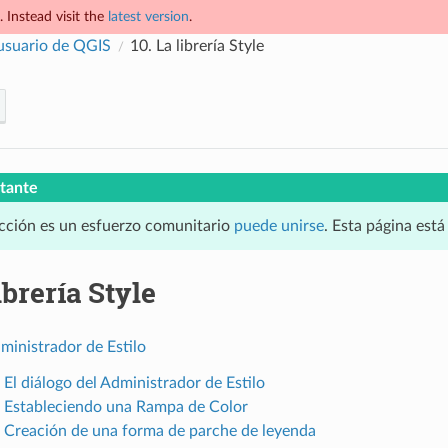
 Instead visit the
latest version
.
usuario de QGIS
10.
La librería Style
tante
cción es un esfuerzo comunitario
puede unirse
. Esta página est
ibrería Style
dministrador de Estilo
 El diálogo del Administrador de Estilo
. Estableciendo una Rampa de Color
. Creación de una forma de parche de leyenda