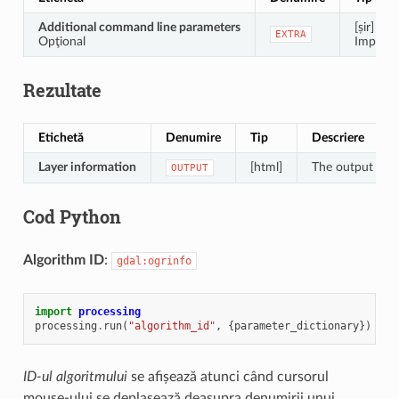
Additional command line parameters
[șir]
EXTRA
Opţional
Implicit:
Rezultate
Etichetă
Denumire
Tip
Descriere
Layer information
[html]
The output HTML-
OUTPUT
Cod Python
Algorithm ID
:
gdal:ogrinfo
import
processing
processing
.
run
(
"algorithm_id"
,
{
parameter_dictionary
})
ID-ul algoritmului
se afișează atunci când cursorul
mouse-ului se deplasează deasupra denumirii unui