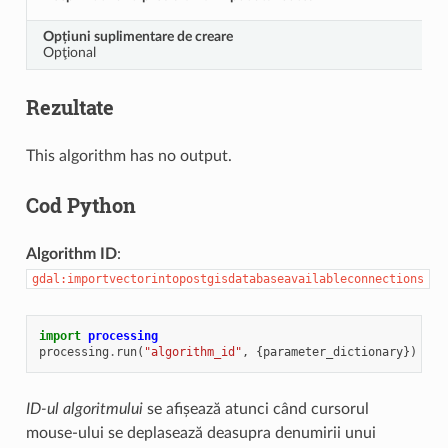
Opțiuni suplimentare de creare
Opţional
Rezultate
This algorithm has no output.
Cod Python
Algorithm ID
:
gdal:importvectorintopostgisdatabaseavailableconnections
import
processing
processing
.
run
(
"algorithm_id"
,
{
parameter_dictionary
})
ID-ul algoritmului
se afișează atunci când cursorul
mouse-ului se deplasează deasupra denumirii unui