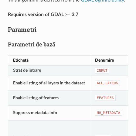
Requires version of GDAL >= 3.7
Parametri
Parametri de bază
Etichetă
Denumire
T
Strat de intrare
[v
INPUT
[b
Enable listing of all layers in the dataset
ALL_LAYERS
Im
[b
Enable listing of features
FEATURES
Im
[b
Suppress metadata info
NO_METADATA
Im
[fi
Im