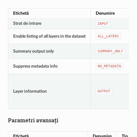
Etichetă
Denumire
Strat de intrare
[
INPUT
Enable listing of all layers in the dataset
ALL_LAYERS
I
Summary output only
SUMMARY_ONLY
I
Suppress metadata info
NO_METADATA
I
[
I
Layer information
OUTPUT
Parametri avansați
Etichetă
Denumire
Tip