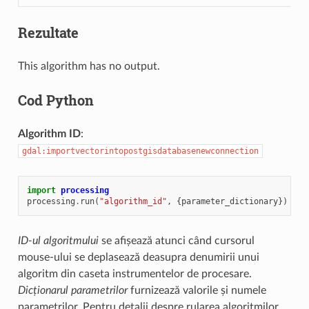
Rezultate
This algorithm has no output.
Cod Python
Algorithm ID
:
gdal:importvectorintopostgisdatabasenewconnection
import
processing
processing
.
run
(
"algorithm_id"
,
{
parameter_dictionary
})
ID-ul algoritmului
se afișează atunci când cursorul
mouse-ului se deplasează deasupra denumirii unui
algoritm din caseta instrumentelor de procesare.
Dicționarul parametrilor
furnizează valorile și numele
parametrilor. Pentru detalii despre rularea algoritmilor