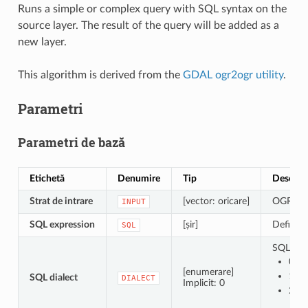
Runs a simple or complex query with SQL syntax on the
source layer. The result of the query will be added as a
new layer.
This algorithm is derived from the
GDAL ogr2ogr utility
.
Parametri
Parametri de bază
Etichetă
Denumire
Tip
Descrie
Strat de intrare
[vector: oricare]
OGR-sup
INPUT
SQL expression
[șir]
Defines
SQL
SQL dial
0 — 
[enumerare]
1 —
SQL dialect
DIALECT
Implicit: 0
2 — 