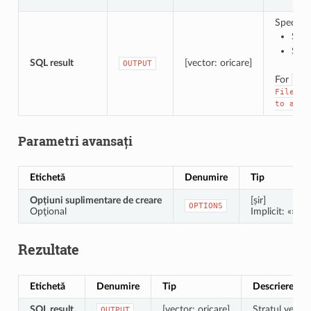
Specific
Salv
Salv
SQL result
[vector: oricare]
OUTPUT
For
Sav
, 
File
to
a
Te
Parametri avansați
Etichetă
Denumire
Tip
Opțiuni suplimentare de creare
[șir]
OPTIONS
Opţional
Implicit: «» (f
Rezultate
Etichetă
Denumire
Tip
Descriere
SQL result
[vector: oricare]
Stratul vector
OUTPUT