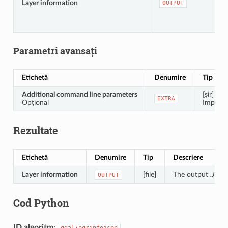
Layer information
OUTPUT
î
t
Parametri avansați
Etichetă
Denumire
Tip
Additional command line parameters
[șir]
EXTRA
Opţional
Implicit:
Rezultate
Etichetă
Denumire
Tip
Descriere
Layer information
[file]
The output
.JSO
OUTPUT
Cod Python
ID algoritm
:
gdal:ogrinfojson