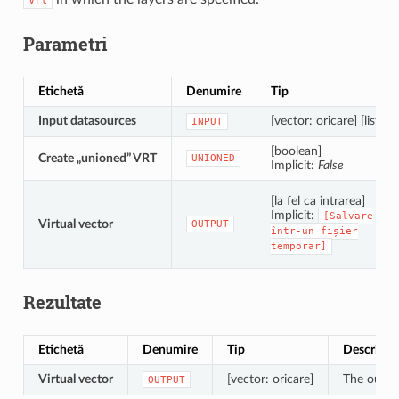
Parametri
Etichetă
Denumire
Tip
Input datasources
[vector: oricare] [list]
INPUT
[boolean]
Create „unioned” VRT
UNIONED
Implicit:
False
[la fel ca intrarea]
Implicit:
[Salvare
Virtual vector
OUTPUT
într-un
fișier
temporar]
Rezultate
Etichetă
Denumire
Tip
Descriere
Virtual vector
[vector: oricare]
The outpu
OUTPUT