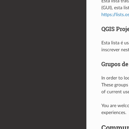
Esta lista tr
(GUI), esta li
https://lists.
QGIS Proj
Esta lista é 
inscrever nes
Grupos de
In order to l
These groups 
of current use
You are welco
experiences.
Communi