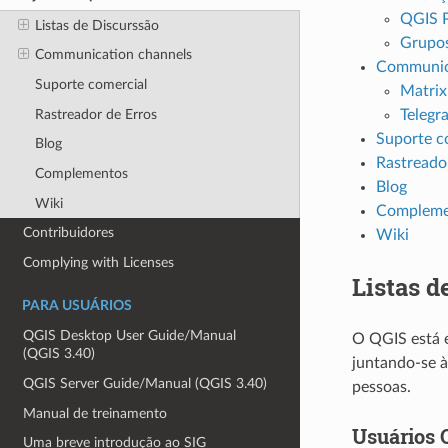
QGIS P
Listas de Discurssão
Grupos
Communication channels
Communic
Suporte comercial
Matrix
Rastreador de Erros
Telegr
Suporte c
Blog
Rastreado
Complementos
Blog
Wiki
Compleme
Contribuidores
Wiki
Complying with Licenses
Listas d
PARA USUÁRIOS
QGIS Desktop User Guide/Manual
O QGIS está e
(QGIS 3.40)
juntando-se à
QGIS Server Guide/Manual (QGIS 3.40)
pessoas.
Manual de treinamento
Usuários 
Uma breve introdução ao SIG