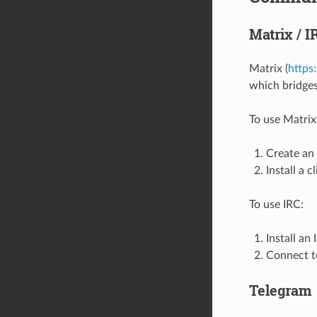
Matrix / I
Matrix (
https:
which bridges
To use Matrix
Create an 
Install a c
To use IRC:
Install an 
Connect 
Telegram