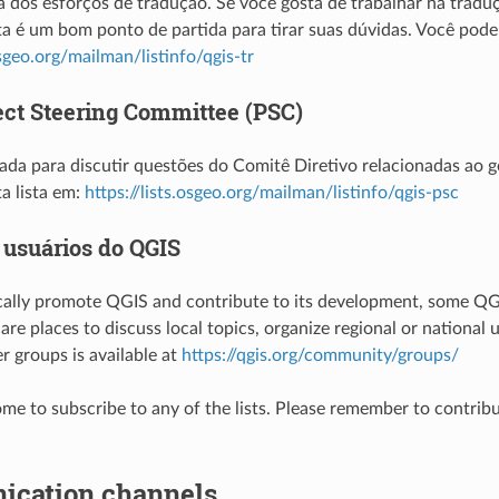
ata dos esforços de tradução. Se você gosta de trabalhar na tradu
sta é um bom ponto de partida para tirar suas dúvidas. Você pode 
osgeo.org/mailman/listinfo/qgis-tr
ect Steering Committee (PSC)
usada para discutir questões do Comitê Diretivo relacionadas ao
ta lista em:
https://lists.osgeo.org/mailman/listinfo/qgis-psc
 usuários do QGIS
ocally promote QGIS and contribute to its development, some Q
are places to discuss local topics, organize regional or national 
r groups is available at
https://qgis.org/community/groups/
me to subscribe to any of the lists. Please remember to contribu
cation channels