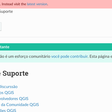
 Instead visit the
latest version
.
Suporte
tante
ção é um esforço comunitário
você pode contribuir
. Esta página
e Suporte
Discurssão
os QGIS
volvedores QGIS
e da Comunidade QGIS
ções QGIS