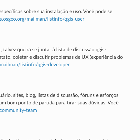
specíficas sobre sua instalação e uso. Você pode se
sts.osgeo.org/mailman/listinfo/qgis-user
alvez queira se juntar à lista de discussão qgis-
ato, coletar e discutir problemas de UX (experiência do
g/mailman/listinfo/qgis-developer
io, sites, blog, listas de discussão, fóruns e esforços
 um bom ponto de partida para tirar suas dúvidas. Você
is-community-team