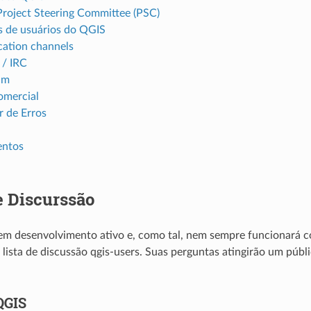
roject Steering Committee (PSC)
 de usuários do QGIS
ation channels
 / IRC
am
omercial
r de Erros
ntos
e Discurssão
m desenvolvimento ativo e, como tal, nem sempre funcionará co
 lista de discussão qgis-users. Suas perguntas atingirão um públ
QGIS