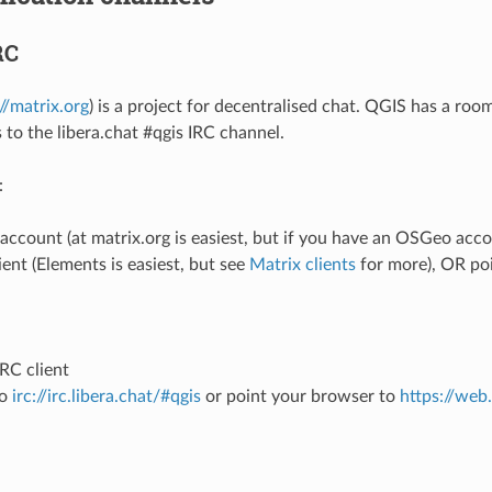
RC
//matrix.org
) is a project for decentralised chat. QGIS has a roo
 to the libera.chat #qgis IRC channel.
:
account (at matrix.org is easiest, but if you have an OSGeo acc
lient (Elements is easiest, but see
Matrix clients
for more), OR po
IRC client
to
irc://irc.libera.chat/#qgis
or point your browser to
https://web