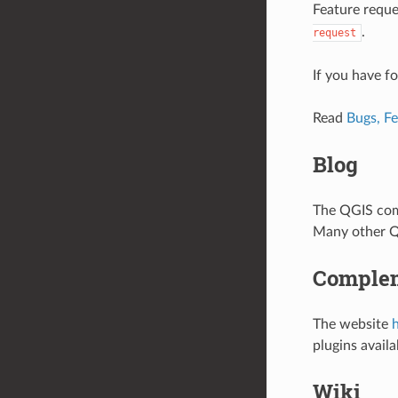
Feature reque
.
request
If you have f
Read
Bugs, Fe
Blog
The QGIS com
Many other QG
Comple
The website
h
plugins availa
Wiki