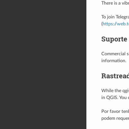
There is a vi
To join Telegr
(
https://web.
Suporte
Commercial su
information.
Rastread
While the qgi
in QGIS. You 
Por favor ten
podem requer 