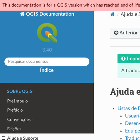
This documentation is for a QGIS version which has reached end of life.
QGIS Documentation
Ajuda e 
Anterior
3.40
Impor
Índice
A tradu
Ajuda 
SOBRE QGIS
Preâmbulo
Listas de 
Prefácio
Usuári
Convenções
Desen
Feições
Equip
Tradu
Ajuda e Suporte