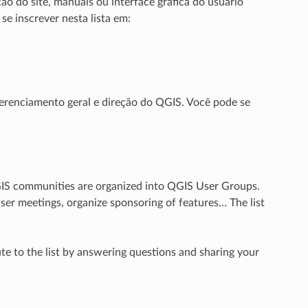
ção do site, manuais ou interface gráfica do usuário
se inscrever nesta lista em:
 gerenciamento geral e direção do QGIS. Você pode se
GIS communities are organized into QGIS User Groups.
user meetings, organize sponsoring of features… The list
te to the list by answering questions and sharing your