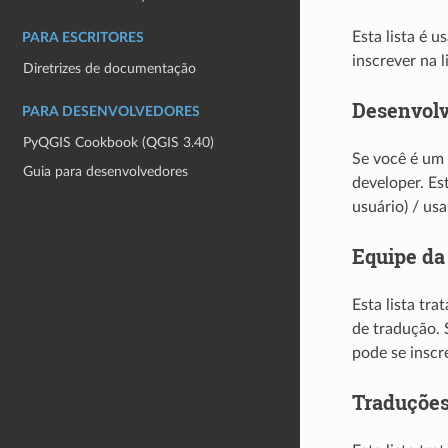
Esta lista é 
PARA ESCRITORES
inscrever na 
Diretrizes de documentação
Desenvolv
PARA DESENVOLVEDORES
PyQGIS Cookbook (QGIS 3.40)
Se você é um 
Guia para desenvolvedores
developer. Es
usuário) / us
Equipe d
Esta lista tr
de tradução. 
pode se inscr
Traduções