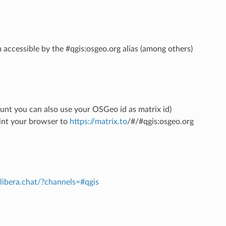
m accessible by the #qgis:osgeo.org alias (among others)
ount you can also use your OSGeo id as matrix id)
int your browser to
https://matrix.to
/#/#qgis:osgeo.org
.libera.chat/?channels=#qgis