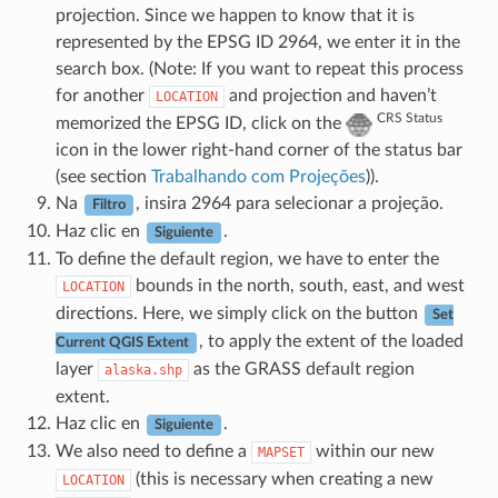
projection. Since we happen to know that it is
represented by the EPSG ID 2964, we enter it in the
search box. (Note: If you want to repeat this process
for another
and projection and haven’t
LOCATION
CRS Status
memorized the EPSG ID, click on the
icon in the lower right-hand corner of the status bar
(see section
Trabalhando com Projeções
)).
Na
, insira 2964 para selecionar a projeção.
Filtro
Haz clic en
.
Siguiente
To define the default region, we have to enter the
bounds in the north, south, east, and west
LOCATION
directions. Here, we simply click on the button
Set
, to apply the extent of the loaded
Current QGIS Extent
layer
as the GRASS default region
alaska.shp
extent.
Haz clic en
.
Siguiente
We also need to define a
within our new
MAPSET
(this is necessary when creating a new
LOCATION