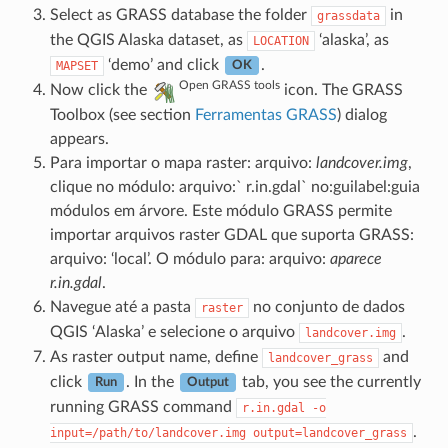
Select as GRASS database the folder
in
grassdata
the QGIS Alaska dataset, as
‘alaska’, as
LOCATION
‘demo’ and click
.
MAPSET
OK
Open GRASS tools
Now click the
icon. The GRASS
Toolbox (see section
Ferramentas GRASS
) dialog
appears.
Para importar o mapa raster: arquivo:
landcover.img
,
clique no módulo: arquivo:` r.in.gdal` no:guilabel:guia
módulos em árvore. Este módulo GRASS permite
importar arquivos raster GDAL que suporta GRASS:
arquivo: ‘local’. O módulo para: arquivo:
aparece
r.in.gdal
.
Navegue até a pasta
no conjunto de dados
raster
QGIS ‘Alaska’ e selecione o arquivo
.
landcover.img
As raster output name, define
and
landcover_grass
click
. In the
tab, you see the currently
Run
Output
running GRASS command
r.in.gdal
-o
.
input=/path/to/landcover.img
output=landcover_grass