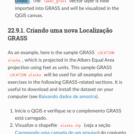
. The
vector layer is now
lakes_grass
Output
imported into GRASS and will be visualized in the
QGIS canvas.
22.9.1.
Criando uma nova Localização
GRASS
As an example, here is the sample GRASS
LOCATION
, which is projected in the Albers Equal Area
alaska
projection using feet as units. This sample GRASS
will be used for all examples and
LOCATION
alaska
exercises in the following GRASS-related sections. It is
useful to download and install the dataset on your
computer (see
Baixando dados de amostra
).
Inicie o QGIS e verifique se o complemento GRASS
está carregado.
Visualize o shapefile
(veja a seção
alaska.shp
Carregando uma camada de um arquivo
) do conjunto