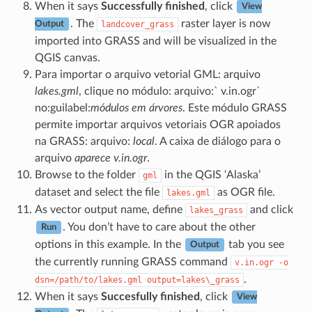
When it says
Successfully finished
, click
View
. The
raster layer is now
landcover_grass
Output
imported into GRASS and will be visualized in the
QGIS canvas.
Para importar o arquivo vetorial GML: arquivo
lakes.gml
, clique no módulo: arquivo:` v.in.ogr`
no:guilabel:
módulos em árvores
. Este módulo GRASS
permite importar arquivos vetoriais OGR apoiados
na GRASS: arquivo:
local
. A caixa de diálogo para o
arquivo
aparece v.in.ogr
.
Browse to the folder
in the QGIS ‘Alaska’
gml
dataset and select the file
as OGR file.
lakes.gml
As vector output name, define
and click
lakes_grass
. You don’t have to care about the other
Run
options in this example. In the
tab you see
Output
the currently running GRASS command
v.in.ogr
-o
.
dsn=/path/to/lakes.gml
output=lakes\_grass
When it says
Succesfully finished
, click
View