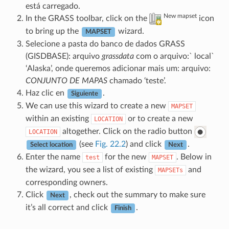
está carregado.
New mapset
In the GRASS toolbar, click on the
icon
to bring up the
wizard.
MAPSET
Selecione a pasta do banco de dados GRASS
(GISDBASE): arquivo
grassdata
com o arquivo:` local`
‘Alaska’, onde queremos adicionar mais um: arquivo:
CONJUNTO DE MAPAS
chamado ‘teste’.
Haz clic en
.
Siguiente
We can use this wizard to create a new
MAPSET
within an existing
or to create a new
LOCATION
altogether. Click on the radio button
LOCATION
(see
Fig. 22.2
) and click
.
Select location
Next
Enter the name
for the new
. Below in
test
MAPSET
the wizard, you see a list of existing
and
MAPSETs
corresponding owners.
Click
, check out the summary to make sure
Next
it’s all correct and click
.
Finish