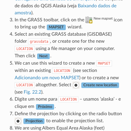
de dados do QGIS Alaska (veja
Baixando dados de
amostra
).
New mapset
In the GRASS toolbar, click on the
icon
to bring up the
wizard.
MAPSET
Select an existing GRASS database (GISDBASE)
folder
, or create one for the new
grassdata
using a file manager on your computer.
LOCATION
Then click
.
Next
We can use this wizard to create a new
MAPSET
within an existing
(see section
LOCATION
Adicionando um novo MAPSET
) or to create a new
altogether. Select
LOCATION
Create new location
(see
Fig. 22.2
).
Digite um nome para
– usamos ‘alaska’ - e
LOCATION
clique em
.
Próximo
Define the projection by clicking on the radio button
to enable the projection list.
Projection
We are using Albers Equal Area Alaska (feet)