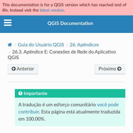
This documentation is for a QGIS version which has reached end of
life. Instead visit the
latest version
.
QGIS Documentation
Guia do Usuário QGIS
26.
Apêndices
26.3.
Apêndice E: Conexões de Rede do Aplicativo
QGIS
Anterior
Próximo
Importante
A tradução é um esforço comunitário
você pode
contribuir
. Esta página está atualmente traduzida
em 100.00%.