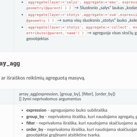
aggregate(layer:='salys',
aggregate:='max',
expres
→ Sluoksnio „salys“ laukas „kodas“
geometry(@parent)
)
)
aggregate(layer:='stotys',aggregate:='sum',express
→ suma visų sluoksnio „stotys“ lauko „kelei
@geometry
)
)
aggregate(layer:='stotys',
aggregate:='collect',
e
→ agreguoja visas stočių ge
attribute(@parent,'name')
)
geoobjektas
ray_agg
 ar išraiškos reikšmių agreguotą masyvą.
array_agg(expression, [group_by], [filter], [order_by])
[] žymi neprivalomus argumentus
expression
- agreguojamo lauko subišraiška
group_by
- neprivaloma išraiška, kuri naudojama agregatų 
filter
- neprivaloma išraiška, kuri naudojama skaičiuojamo a
order_by
- neprivaloma išraiška, kuri naudojama skaičiuoja
geoobjektai grąžinami atsitiktine tvarka.