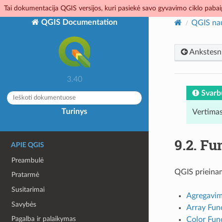
Tai dokumentacija QGIS versijos, kuri pasiekė savo gyvavimo ciklo pabaig
QGIS Documentation
QGIS na
Ankstesn
3.40
Svarb
Turinys
Vertimas
9.2.
Fun
APIE QGIS
Preambulė
QGIS prieinamo
Pratarmė
Susitarimai
Agregavim
Savybės
Array Fun
Pagalba ir palaikymas
Color Fun