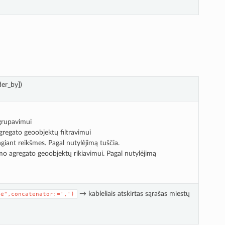
der_by])
grupavimui
gregato geoobjektų filtravimui
giant reikšmes. Pagal nutylėjimą tuščia.
mo agregato geoobjektų rikiavimui. Pagal nutylėjimą
→ kableliais atskirtas sąrašas miestų
bė",concatenator:=',')