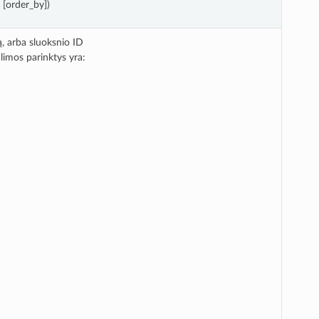
, [order_by])
, arba sluoksnio ID
alimos parinktys yra: