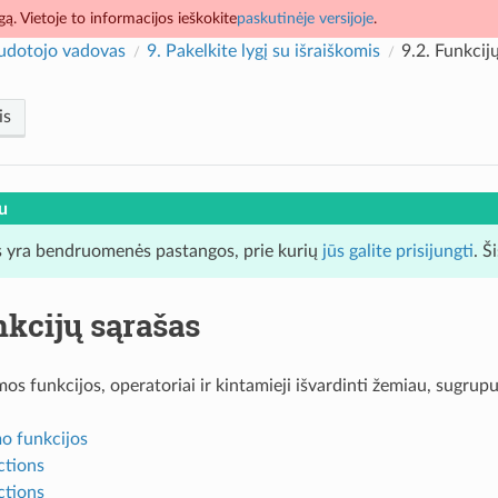
ą. Vietoje to informacijos ieškokite
paskutinėje versijoje
.
udotojo vadovas
9.
Pakelkite lygį su išraiškomis
9.2.
Funkcijų
is
u
 yra bendruomenės pastangos, prie kurių
jūs galite prisijungti
. Š
kcijų sąrašas
s funkcijos, operatoriai ir kintamieji išvardinti žemiau, sugrupu
o funkcijos
ctions
ctions