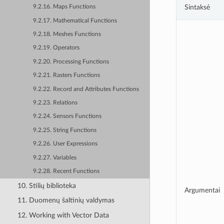
Sintaksė
9.2.16. Maps Functions
9.2.17. Mathematical Functions
9.2.18. Meshes Functions
9.2.19. Operators
9.2.20. Processing Functions
9.2.21. Rasters Functions
9.2.22. Record and Attributes Functions
9.2.23. Relations
9.2.24. Sensors Functions
9.2.25. String Functions
9.2.26. User Expressions
9.2.27. Variables
9.2.28. Recent Functions
10. Stilių biblioteka
Argumentai
11. Duomenų šaltinių valdymas
12. Working with Vector Data