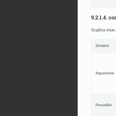
9.2.1.4.
co
Grąžina visas 
Sintaksė
Argumentai
Pavyzdžiai