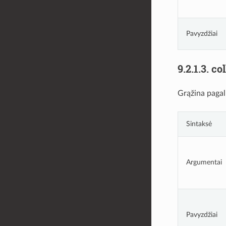
Pavyzdžiai
9.2.1.3.
col
Grąžina pagal
Sintaksė
Argumentai
Pavyzdžiai