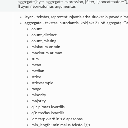
aggregate(layer, aggregate, expression, [filter], [concatenator=‘‘]
[] žymi neprivalomus argumentus
layer
- tekstas, reprezentuojantis arba sluoksnio pavadinimą
aggregate
- tekstas, nurodantis, kokį skaičiuoti agregatą. G
count
count_distinct
count_missing
minimum ar min
maximum ar max
sum
mean
median
stdev
stdevsample
range
minority
majority
q1: pirmas kvartilis
q3: trečias kvartilis
iqr: tarpkvartilinis diapazonas
min_length: minimalus teksto ilgis