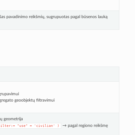
as pavadinimo reikšmių, sugrupuotas pagal būsenos lauką
grupavimui
gregato geoobjektų filtravimui
ų geometrija
→ pagal regiono reikšmę
filter:=
"use"
=
'civilian'
)