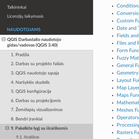
Condition
Talkininkai
Conversio
Licenzijų laikymasis
Custom Fu
Date and 
NAUDOTOJAMS
Fields and
QGIS Darbastalio naudotojo
Files and 
gidas/vadovas (QGIS 3.40)
Form Func
1. Pradžia
Fuzzy Mat
2. Darbas su projekto failais
General F
Geometry 
3. QGIS naudotojo sąsaja
Layout Fu
4. Naršyklės skydelis
Map Laye
5. QGIS konfigūracija
Maps Func
6. Darbas su projekcijomis
Mathemati
7. Žemėlapių vizualizavimas
Meshes Fu
Operators
8. Bendri įrankiai
Processin
9. Pakelkite lygį su išraiškomis
Rasters F
9.1. Išraiškos