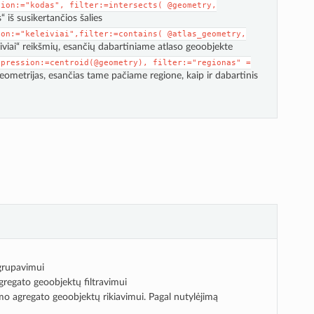
sion:="kodas",
filter:=intersects(
@geometry,
 iš susikertančios šalies
ion:="keleiviai",filter:=contains(
@atlas_geometry,
viai“ reikšmių, esančių dabartiniame atlaso geoobjekte
xpression:=centroid(@geometry),
filter:="regionas"
=
ometrijas, esančias tame pačiame regione, kaip ir dabartinis
grupavimui
gregato geoobjektų filtravimui
mo agregato geoobjektų rikiavimui. Pagal nutylėjimą