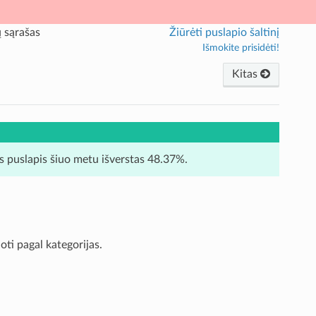
 sąrašas
Žiūrėti puslapio šaltinį
Išmokite prisidėti!
Kitas
is puslapis šiuo metu išverstas 48.37%.
oti pagal kategorijas.