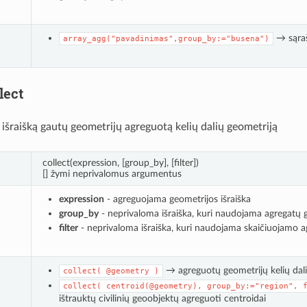
→ sąraš
array_agg("pavadinimas",group_by:="busena")
lect
 išraišką gautų geometrijų agreguotą kelių dalių geometriją
collect(expression, [group_by], [filter])
[] žymi neprivalomus argumentus
expression
- agreguojama geometrijos išraiška
group_by
- neprivaloma išraiška, kuri naudojama agregatų 
filter
- neprivaloma išraiška, kuri naudojama skaičiuojamo a
→ agreguotų geometrijų kelių dali
collect(
@geometry
)
collect(
centroid(@geometry),
group_by:="region",
ištrauktų civilinių geoobjektų agreguoti centroidai