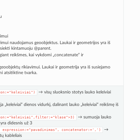
u
vimui
iavimui naudojamus geoobjektus. Laukai ir geometrijos yra iš
asiekti kintamuoju @parent.
iant reikšmes, kai vykdomi „concatenate“ ir
geoobjektų rikiavimui. Laukai ir geometrija yra iš susiejamo
 atsitiktine tvarka.
→ visų sluoksnio stotys lauko keleiviai
ion:="keleiviai")
 „keleiviai“ dienos vidurkį, dalinant lauko „keleiviai“ reikšmę iš
→ sumuoja lauko
ion:="keleiviai",filter:="klase">3)
 yra didesnis už 3
→
,
expression:="pavadinimas",
concatenator:=',')
ų kableliais