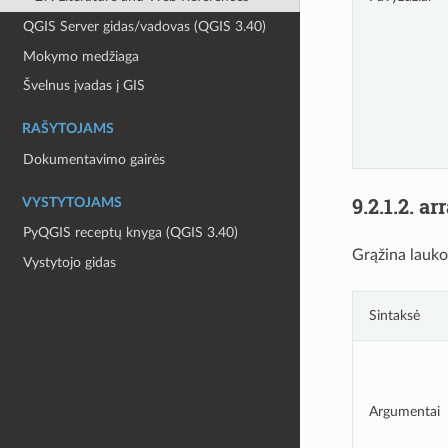
QGIS Server gidas/vadovas (QGIS 3.40)
Mokymo medžiaga
Švelnus įvadas į GIS
RAŠYTOJAMS
Dokumentavimo gairės
9.2.1.2.
ar
VYSTYTOJAMS
PyQGIS receptų knyga (QGIS 3.40)
Grąžina lauko
Vystytojo gidas
Sintaksė
Argumentai