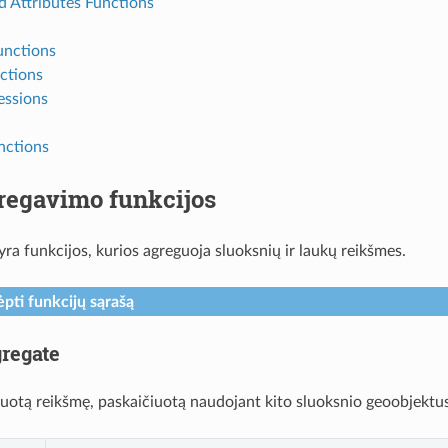
d Attributes Functions
unctions
ctions
essions
nctions
regavimo funkcijos
yra funkcijos, kurios agreguoja sluoksnių ir laukų reikšmes.
ėpti funkcijų sąrašą
regate
uotą reikšmę, paskaičiuotą naudojant kito sluoksnio geoobjektus