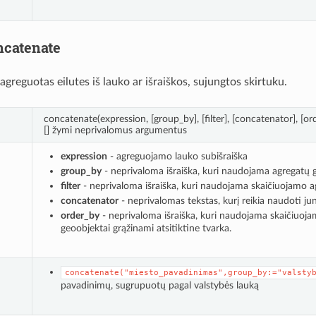
ncatenate
agreguotas eilutes iš lauko ar išraiškos, sujungtos skirtuku.
concatenate(expression, [group_by], [filter], [concatenator], [or
[] žymi neprivalomus argumentus
expression
- agreguojamo lauko subišraiška
group_by
- neprivaloma išraiška, kuri naudojama agregatų 
filter
- neprivaloma išraiška, kuri naudojama skaičiuojamo a
concatenator
- neprivalomas tekstas, kurį reikia naudoti jun
order_by
- neprivaloma išraiška, kuri naudojama skaičiuoja
geoobjektai grąžinami atsitiktine tvarka.
concatenate("miesto_pavadinimas",group_by:="valsty
pavadinimų, sugrupuotų pagal valstybės lauką