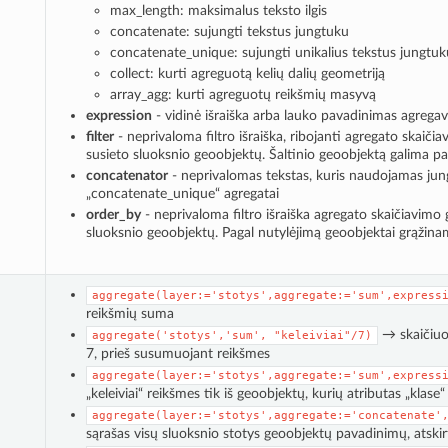
max_length: maksimalus teksto ilgis
concatenate: sujungti tekstus jungtuku
concatenate_unique: sujungti unikalius tekstus jungtuk
collect: kurti agreguotą kelių dalių geometriją
array_agg: kurti agreguotų reikšmių masyvą
expression
- vidinė išraiška arba lauko pavadinimas agrega
filter
- neprivaloma filtro išraiška, ribojanti agregato skaič
susieto sluoksnio geoobjektų. Šaltinio geoobjektą galima p
concatenator
- neprivalomas tekstas, kuris naudojamas jung
„concatenate_unique“ agregatai
order_by
- neprivaloma filtro išraiška agregato skaičiavimo 
sluoksnio geoobjektų. Pagal nutylėjimą geoobjektai grąžinami
aggregate(layer:='stotys',aggregate:='sum',express
reikšmių suma
→ skaičiuoja
aggregate('stotys','sum',
"keleiviai"/7)
7, prieš susumuojant reikšmes
aggregate(layer:='stotys',aggregate:='sum',express
„keleiviai“ reikšmes tik iš geoobjektų, kurių atributas „klase“
aggregate(layer:='stotys',aggregate:='concatenate'
sąrašas visų sluoksnio stotys geoobjektų pavadinimų, atskirt