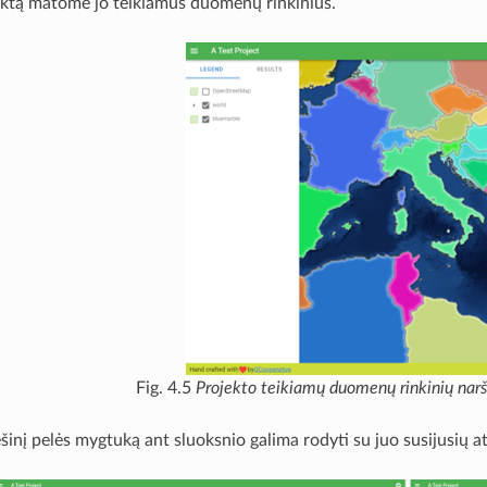
ktą matome jo teikiamus duomenų rinkinius.
Fig. 4.5
Projekto teikiamų duomenų rinkinių nar
inį pelės mygtuką ant sluoksnio galima rodyti su juo susijusių at