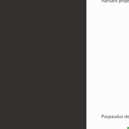
Naršant proje
Paspaudus deš