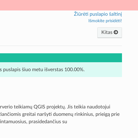
Žiūrėti puslapio šaltinį
Išmokite prisidėti!
Kitas
is puslapis šiuo metu išverstas 100.00%.
verio teikiamų QGIS projektų. Jis teikia naudotojui
iančiomis greitai naršyti duomenų rinkinius, prieigą prie
kintamuosius, prasidedančius su