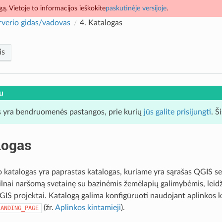
ą. Vietoje to informacijos ieškokite
paskutinėje versijoje
.
verio gidas/vadovas
4.
Katalogas
is
u
 yra bendruomenės pastangos, prie kurių
jūs galite prisijungti
. Š
logas
 katalogas yra paprastas katalogas, kuriame yra sąrašas QGIS ser
pilnai naršomą svetainę su bazinėmis žemėlapių galimybėmis, leidž
QGIS projektai. Katalogą galima konfigūruoti naudojant aplinkos 
(žr.
Aplinkos kintamieji
).
LANDING_PAGE