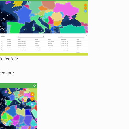
tų lentelė
žemiau: