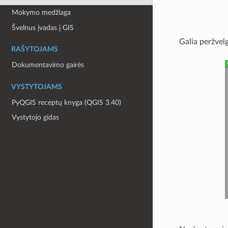
Mokymo medžiaga
Švelnus įvadas į GIS
Galia peržvel
RAŠYTOJAMS
Dokumentavimo gairės
VYSTYTOJAMS
PyQGIS receptų knyga (QGIS 3.40)
Vystytojo gidas