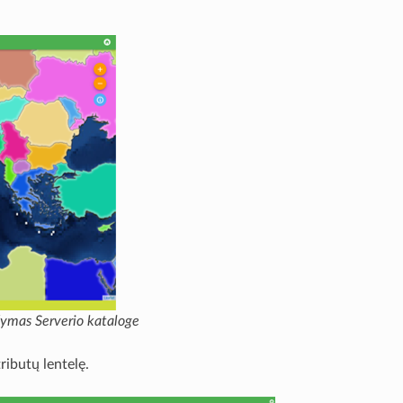
šymas Serverio kataloge
ributų lentelę.