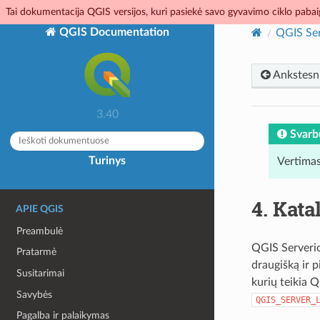
Tai dokumentacija QGIS versijos, kuri pasiekė savo gyvavimo ciklo pabaig
QGIS Documentation
QGIS Ser
Ankstesn
3.40
Svarb
Turinys
Vertimas
4.
Kata
APIE QGIS
Preambulė
QGIS Serverio
Pratarmė
draugišką ir 
Susitarimai
kurių teikia 
Savybės
QGIS_SERVER_
Pagalba ir palaikymas