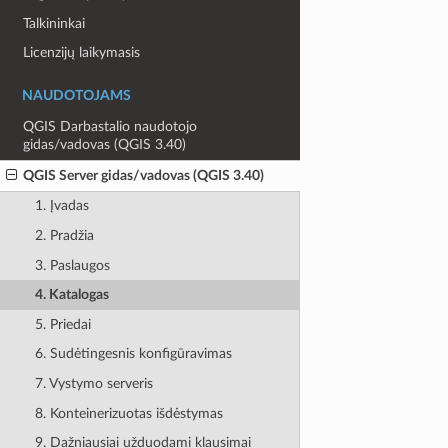
Talkininkai
Licenzijų laikymasis
NAUDOTOJAMS
QGIS Darbastalio naudotojo
gidas/vadovas (QGIS 3.40)
QGIS Server gidas/vadovas (QGIS 3.40)
1. Įvadas
2. Pradžia
3. Paslaugos
4. Katalogas
5. Priedai
6. Sudėtingesnis konfigūravimas
7. Vystymo serveris
8. Konteinerizuotas išdėstymas
9. Dažniausiai užduodami klausimai