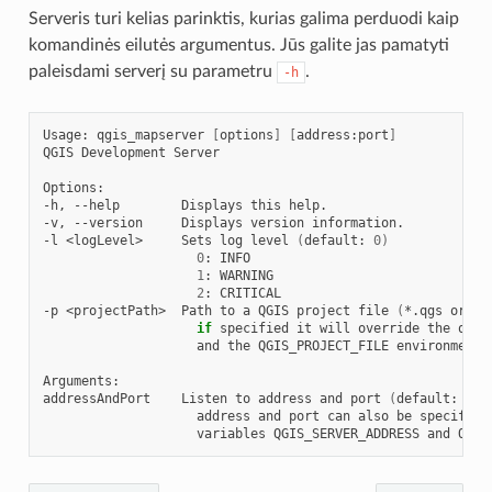
Serveris turi kelias parinktis, kurias galima perduodi kaip
komandinės eilutės argumentus. Jūs galite jas pamatyti
paleisdami serverį su parametru
.
-h
Usage:
qgis_mapserver
[
options
]
[
address:port
]
QGIS
Development
Server

Options:

-h,
--help
Displays
this
help.

-v,
--version
Displays
version
information.

-l
<logLevel>
Sets
log
level
(
default:
0
)
0
:
1
:
2
:
CRITICAL

-p
<projectPath>
Path
to
a
QGIS
project
file
(
*.qgs
or
*.
if
specified
it
will
override
the
quer
and
the
QGIS_PROJECT_FILE
environment
Arguments:

addressAndPort
Listen
to
address
and
port
(
default:
"lo
address
and
port
can
also
be
specified
variables
QGIS_SERVER_ADDRESS
and