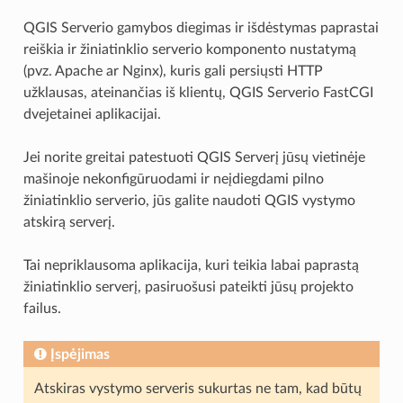
QGIS Serverio gamybos diegimas ir išdėstymas paprastai
reiškia ir žiniatinklio serverio komponento nustatymą
(pvz. Apache ar Nginx), kuris gali persiųsti HTTP
užklausas, ateinančias iš klientų, QGIS Serverio FastCGI
dvejetainei aplikacijai.
Jei norite greitai patestuoti QGIS Serverį jūsų vietinėje
mašinoje nekonfigūruodami ir neįdiegdami pilno
žiniatinklio serverio, jūs galite naudoti QGIS vystymo
atskirą serverį.
Tai nepriklausoma aplikacija, kuri teikia labai paprastą
žiniatinklio serverį, pasiruošusi pateikti jūsų projekto
failus.
Įspėjimas
Atskiras vystymo serveris sukurtas ne tam, kad būtų