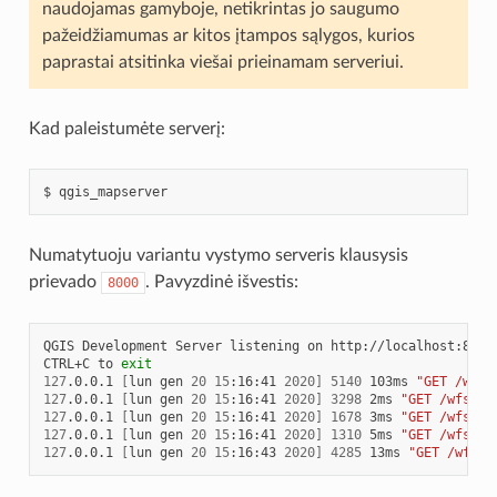
naudojamas gamyboje, netikrintas jo saugumo
pažeidžiamumas ar kitos įtampos sąlygos, kurios
paprastai atsitinka viešai prieinamam serveriui.
Kad paleistumėte serverį:
$
Numatytuoju variantu vystymo serveris klausysis
prievado
. Pavyzdinė išvestis:
8000
QGIS
Development
Server
listening
on
http://localhost:8000

CTRL+C
to
exit
127
.0.0.1
[
lun
gen
20
15
:16:41
2020
]
5140
103ms
"GET /wfs3
127
.0.0.1
[
lun
gen
20
15
:16:41
2020
]
3298
2ms
"GET /wfs3/s
127
.0.0.1
[
lun
gen
20
15
:16:41
2020
]
1678
3ms
"GET /wfs3/s
127
.0.0.1
[
lun
gen
20
15
:16:41
2020
]
1310
5ms
"GET /wfs3/s
127
.0.0.1
[
lun
gen
20
15
:16:43
2020
]
4285
13ms
"GET /wfs3/