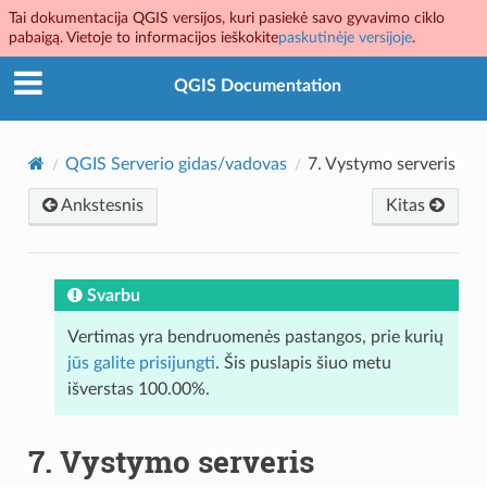
Tai dokumentacija QGIS versijos, kuri pasiekė savo gyvavimo ciklo
pabaigą. Vietoje to informacijos ieškokite
paskutinėje versijoje
.
QGIS Documentation
QGIS Serverio gidas/vadovas
7.
Vystymo serveris
Ankstesnis
Kitas
Svarbu
Vertimas yra bendruomenės pastangos, prie kurių
jūs galite prisijungti
. Šis puslapis šiuo metu
išverstas 100.00%.
7.
Vystymo serveris