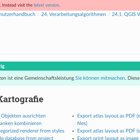
 Instead visit the
latest version
.
nutzerhandbuch
24.
Verarbeitungsalgorithmen
24.1.
QGIS V
ig
en ist eine Gemeinschaftsleistung
Sie können mitmachen
. Diese
Kartografie
 Objekten ausrichten
Export atlas layout as PDF (
banken kombinieren
files)
egorized renderer from styles
Export atlas layout as PDF (si
le database from project
Export print layout as image