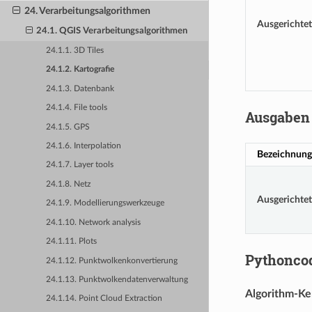
24. Verarbeitungsalgorithmen
Ausgerichtet
24.1. QGIS Verarbeitungsalgorithmen
24.1.1. 3D Tiles
24.1.2. Kartografie
24.1.3. Datenbank
24.1.4. File tools
Ausgaben
24.1.5. GPS
24.1.6. Interpolation
Bezeichnung
24.1.7. Layer tools
24.1.8. Netz
Ausgerichtet
24.1.9. Modellierungswerkzeuge
24.1.10. Network analysis
24.1.11. Plots
Pythonco
24.1.12. Punktwolkenkonvertierung
24.1.13. Punktwolkendatenverwaltung
Algorithm-K
24.1.14. Point Cloud Extraction