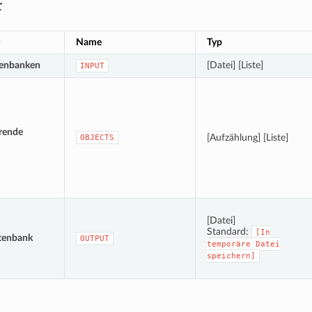
r
Name
Typ
tenbanken
[Datei] [Liste]
INPUT
rende
[Aufzählung] [Liste]
OBJECTS
[Datei]
Standard:
[In
tenbank
OUTPUT
temporäre
Datei
speichern]