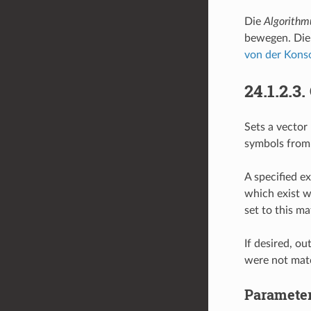
Die
Algorithm
bewegen. Die 
von der Kons
24.1.2.3.
Sets a vector 
symbols from 
A specified ex
which exist w
set to this m
If desired, o
were not matc
Paramete