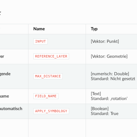
r
Name
Typ
[Vektor: Punkt]
INPUT
er
[Vektor: Geometrie]
REFERENCE_LAYER
igende
[numerisch: Double]
MAX_DISTANCE
Standard: Nicht gesetzt
[Text]
name
FIELD_NAME
Standard: ‚rotation‘
automatisch
[Boolean]
APPLY_SYMBOLOGY
Standard: True