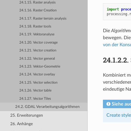
24.1.15. Raster analysis
import
proc
24.1.16. Raster Creation
processing
.
24.1.17. Raster terrain analysis
24.1.18. Raster tools
Die
Algorithm
24.1.19. Vektoranalyse
bewegen. Die 
24.1.20. Vector coverage
von der Kons
24.1.21. Vector creation
24.1.2.2.
24.1.22. Vector general
24.1.23. Vektor-Geometrie
Kombiniert m
24.1.24. Vector overlay
verschiedene
24.1.25. Vector selection
eindeutige N
24.1.26. Vector table
24.1.27. Vector Tiles
Siehe au
24.2. GDAL Verarbeitungsalgorithmen
Create styl
25. Erweiterungen
26. Anhänge