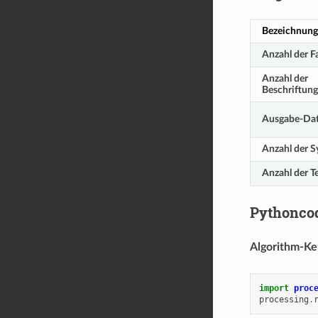
Bezeichnung
Anzahl der F
Anzahl der
Beschriftung
Ausgabe-Da
Anzahl der 
Anzahl der T
Pythonco
Algorithm-K
import
proc
processing
.