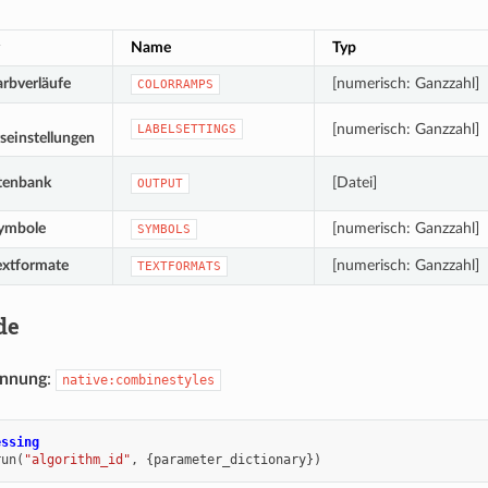
Name
Typ
arbverläufe
[numerisch: Ganzzahl]
COLORRAMPS
[numerisch: Ganzzahl]
LABELSETTINGS
seinstellungen
tenbank
[Datei]
OUTPUT
Symbole
[numerisch: Ganzzahl]
SYMBOLS
extformate
[numerisch: Ganzzahl]
TEXTFORMATS
de
ennung
:
native:combinestyles
essing
run
(
"algorithm_id"
,
{
parameter_dictionary
})