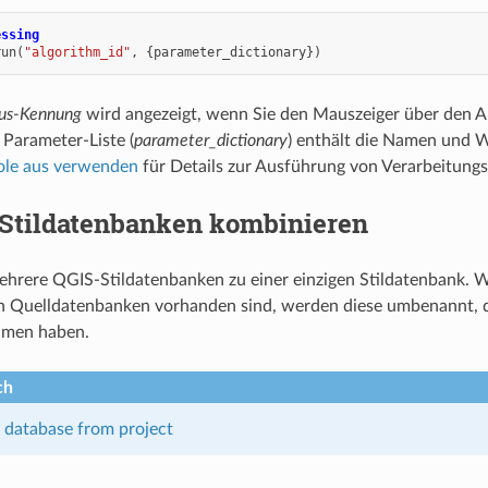
essing
run
(
"algorithm_id"
,
{
parameter_dictionary
})
us-Kennung
wird angezeigt, wenn Sie den Mauszeiger über den A
Parameter-Liste (
parameter_dictionary
) enthält die Namen und W
ole aus verwenden
für Details zur Ausführung von Verarbeitung
Stildatenbanken kombinieren
ehrere QGIS-Stildatenbanken zu einer einzigen Stildatenbank.
n Quelldatenbanken vorhanden sind, werden diese umbenannt, d
amen haben.
ch
e database from project