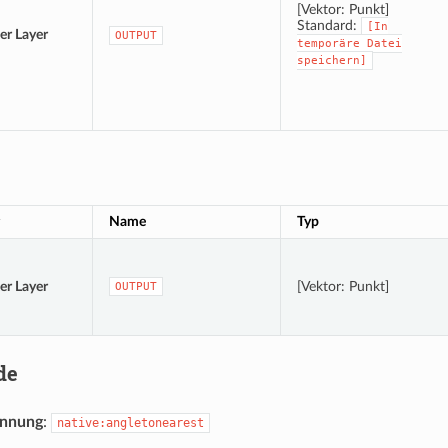
[Vektor: Punkt]
Standard:
[In
er Layer
OUTPUT
temporäre
Datei
speichern]
Name
Typ
er Layer
[Vektor: Punkt]
OUTPUT
de
ennung
:
native:angletonearest