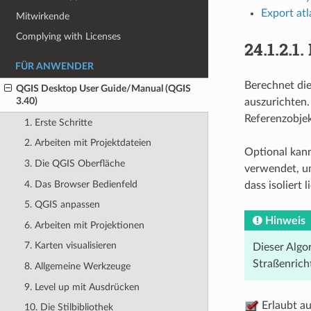
Export atl
Mitwirkende
Complying with Licenses
24.1.2.1.
FÜR ANWENDER
Berechnet di
QGIS Desktop User Guide/Manual (QGIS
3.40)
auszurichten.
Referenzobjek
1. Erste Schritte
2. Arbeiten mit Projektdateien
Optional kann
3. Die QGIS Oberfläche
verwendet, um
4. Das Browser Bedienfeld
dass isoliert
5. QGIS anpassen
Hinweis
6. Arbeiten mit Projektionen
7. Karten visualisieren
Dieser Algo
Straßenrich
8. Allgemeine Werkzeuge
9. Level up mit Ausdrücken
Erlaubt a
10. Die Stilbibliothek