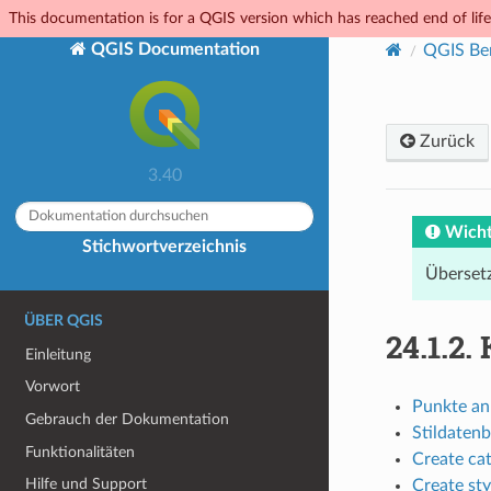
This documentation is for a QGIS version which has reached end of life.
QGIS Documentation
QGIS Be
Zurück
3.40
Wicht
Stichwortverzeichnis
Übersetz
ÜBER QGIS
24.1.2.
Einleitung
Vorwort
Punkte an
Gebrauch der Dokumentation
Stildaten
Funktionalitäten
Create cat
Hilfe und Support
Create sty