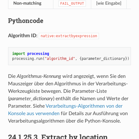
Non-matching
[wie Eingabe]
Vec
FAIL_OUTPUT
Pythoncode
Algorithm ID
:
native:extractbyexpression
import
processing
processing
.
run
(
"algorithm_id"
,
{
parameter_dictionary
})
Die
Algorithmus-Kennung
wird angezeigt, wenn Sie den
Mauszeiger über den Algorithmus in der Verarbeitungs-
Werkzeugkiste bewegen. Die Parameter-Liste
(
parameter_dictionary
) enthält die Namen und Werte der
Parameter. Siehe
Verarbeitungs-Algorithmen von der
Konsole aus verwenden
für Details zur Ausführung von
Verarbeitungsalgorithmen über die Python-Konsole.
24.1.25.3.
Extract by location