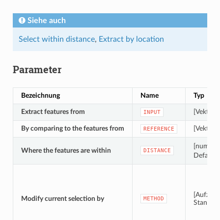
Siehe auch
Select within distance
,
Extract by location
Parameter
Bezeichnung
Name
Typ
Extract features from
[Vektor:
INPUT
By comparing to the features from
[Vektor:
REFERENCE
[numeric
Where the features are within
DISTANCE
Default:
[Aufzähl
Modify current selection by
METHOD
Standard