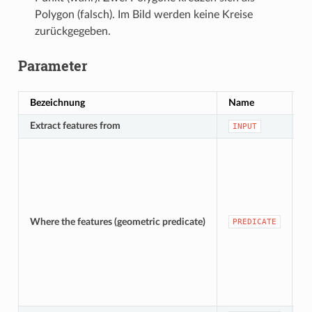
Polygon (falsch). Im Bild werden keine Kreise
zurückgegeben.
Parameter
Bezeichnung
Name
T
Extract features from
[
INPUT
[A
Where the features (geometric predicate)
PREDICATE
De