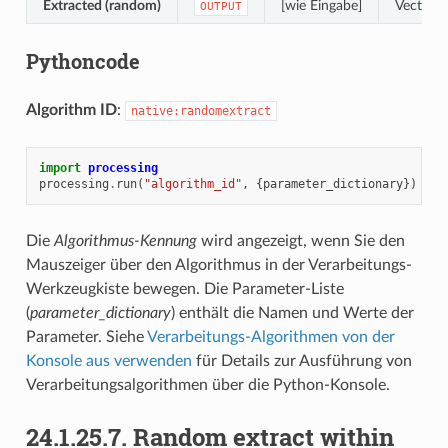
Extracted (random)
[wie Eingabe]
Vector l
OUTPUT
Pythoncode
Algorithm ID
:
native:randomextract
import
processing
processing
.
run
(
"algorithm_id"
,
{
parameter_dictionary
})
Die
Algorithmus-Kennung
wird angezeigt, wenn Sie den
Mauszeiger über den Algorithmus in der Verarbeitungs-
Werkzeugkiste bewegen. Die Parameter-Liste
(
parameter_dictionary
) enthält die Namen und Werte der
Parameter. Siehe
Verarbeitungs-Algorithmen von der
Konsole aus verwenden
für Details zur Ausführung von
Verarbeitungsalgorithmen über die Python-Konsole.
24.1.25.7.
Random extract within