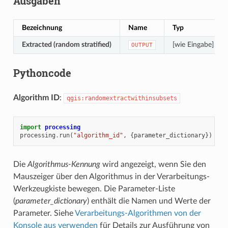
Ausgaben
Bezeichnung
Name
Typ
Extracted (random stratified)
[wie Eingabe]
OUTPUT
Pythoncode
Algorithm ID
:
qgis:randomextractwithinsubsets
import
processing
processing
.
run
(
"algorithm_id"
,
{
parameter_dictionary
})
Die
Algorithmus-Kennung
wird angezeigt, wenn Sie den
Mauszeiger über den Algorithmus in der Verarbeitungs-
Werkzeugkiste bewegen. Die Parameter-Liste
(
parameter_dictionary
) enthält die Namen und Werte der
Parameter. Siehe
Verarbeitungs-Algorithmen von der
Konsole aus verwenden
für Details zur Ausführung von