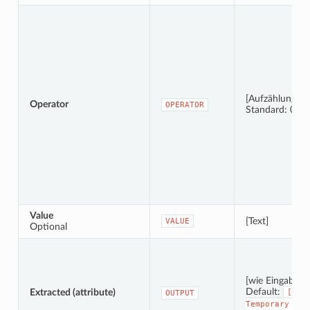
[Aufzählung]
Operator
OPERATOR
Standard: 0
Value
[Text]
VALUE
Optional
[wie Eingabe]
Default:
Extracted (attribute)
[Cre
OUTPUT
Temporary
Lay