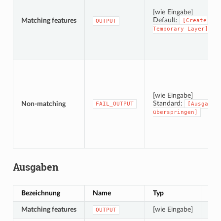
[wie Eingabe]
Default:
Matching features
[Create
OUTPUT
Temporary
Layer]
[wie Eingabe]
Standard:
Non-matching
FAIL_OUTPUT
[Ausgabe
überspringen]
Ausgaben
Bezeichnung
Name
Typ
Bes
Matching features
[wie Eingabe]
Vec
OUTPUT