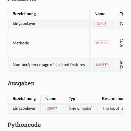
Bezeichnung
Name
Typ
Eingabelayer
[Vektor
INPUT
[Aufz
Methode
METHOD
Stand
[nume
Number/percentage of selected features
NUMBER
Defau
Ausgaben
Bezeichnung
Name
Typ
Beschreibung
Eingabelayer
[wie Eingabe]
The input layer 
INPUT
Pythoncode