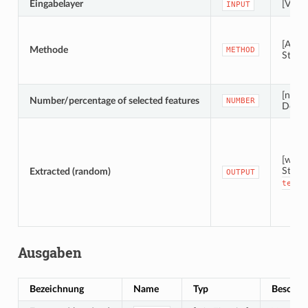
Eingabelayer
[Vektor
INPUT
[Aufz
Methode
METHOD
Stand
[nume
Number/percentage of selected features
NUMBER
Defau
[wie E
Stand
Extracted (random)
OUTPUT
tempo
Ausgaben
Bezeichnung
Name
Typ
Beschre