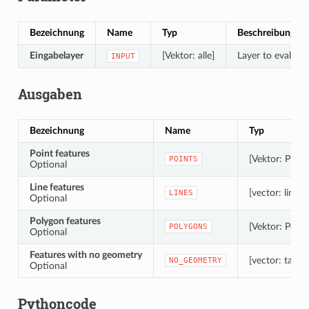
Bezeichnung
Name
Typ
Beschreibung
Eingabelayer
[Vektor: alle]
Layer to evaluat
INPUT
Ausgaben
Bezeichnung
Name
Typ
Point features
[Vektor: Punkt
POINTS
Optional
Line features
[vector: line]
LINES
Optional
Polygon features
[Vektor: Polyg
POLYGONS
Optional
Features with no geometry
[vector: table]
NO_GEOMETRY
Optional
Pythoncode