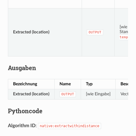
[wie Ein
Standar
Extracted (location)
OUTPUT
tempora
Ausgaben
Bezeichnung
Name
Typ
Beschre
Extracted (location)
[wie Eingabe]
Vector l
OUTPUT
Pythoncode
Algorithm ID
:
native:extractwithindistance