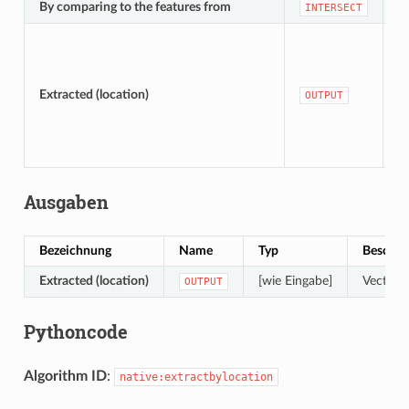
By comparing to the features from
[
INTERSECT
[
S
Extracted (location)
OUTPUT
t
Ausgaben
Bezeichnung
Name
Typ
Beschre
Extracted (location)
[wie Eingabe]
Vector l
OUTPUT
Pythoncode
Algorithm ID
:
native:extractbylocation