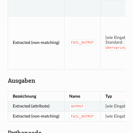
[wie Eingabe]
Standard:
Extracted (non-matching)
FAIL_OUTPUT
[Au
überspringen]
Ausgaben
Bezeichnung
Name
Typ
Extracted (attribute)
[wie Eingabe]
OUTPUT
Extracted (non-matching)
[wie Eingabe]
FAIL_OUTPUT
Pythoncode