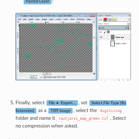
:
Pasted Layer
Finally, select
, set
File ► Export…
Select File Type (By
as a
, select the
digitizing
Extension)
TIFF image
folder and name it
. Select
rautjarvi_map_green.tif
no compression when asked.