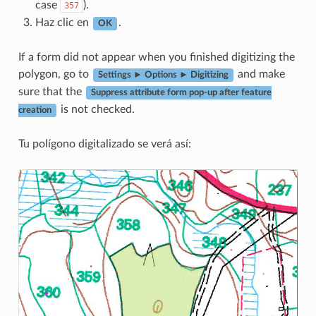
case
).
357
Haz clic en
.
OK
If a form did not appear when you finished digitizing the
polygon, go to
and make
Settings ► Options ► Digitizing
sure that the
Suppress attribute form pop-up after feature
is not checked.
creation
Tu polígono digitalizado se verá así: