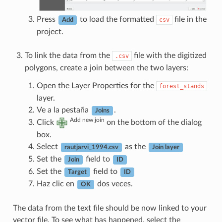
Press
to load the formatted
file in the
csv
Add
project.
To link the data from the
file with the digitized
.csv
polygons, create a join between the two layers:
Open the Layer Properties for the
forest_stands
layer.
Ve a la pestaña
.
Joins
Add new join
Click
on the bottom of the dialog
box.
Select
as the
rautjarvi_1994.csv
Join layer
Set the
field to
Join
ID
Set the
field to
Target
ID
Haz clic en
dos veces.
OK
The data from the text file should be now linked to your
vector file. To see what has happened, select the