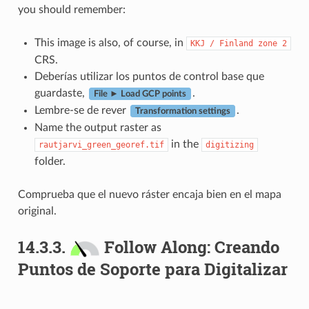
you should remember:
This image is also, of course, in
KKJ
/
Finland
zone
2
CRS.
Deberías utilizar los puntos de control base que
guardaste,
.
File ► Load GCP points
Lembre-se de rever
.
Transformation settings
Name the output raster as
in the
rautjarvi_green_georef.tif
digitizing
folder.
Comprueba que el nuevo ráster encaja bien en el mapa
original.
14.3.3.
Follow Along: Creando
Puntos de Soporte para Digitalizar