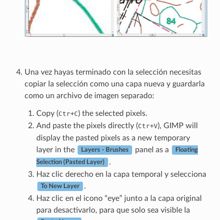
Una vez hayas terminado con la selección necesitas
copiar la selección como una capa nueva y guardarla
como un archivo de imagen separado:
Copy (
+
) the selected pixels.
Ctr
C
And paste the pixels directly (
+
), GIMP will
Ctr
V
display the pasted pixels as a new temporary
layer in the
panel as a
Layers - Brushes
Floating
.
Selection (Pasted Layer)
Haz clic derecho en la capa temporal y selecciona
.
To New Layer
Haz clic en el icono “eye” junto a la capa original
para desactivarlo, para que solo sea visible la