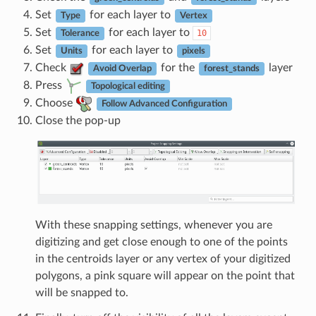
Set
for each layer to
Type
Vertex
Set
for each layer to
10
Tolerance
Set
for each layer to
Units
pixels
Check
for the
layer
Avoid Overlap
forest_stands
Press
Topological editing
Choose
Follow Advanced Configuration
Close the pop-up
With these snapping settings, whenever you are
digitizing and get close enough to one of the points
in the centroids layer or any vertex of your digitized
polygons, a pink square will appear on the point that
will be snapped to.