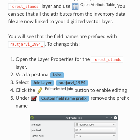
Open Attribute Table
layer and use
. You
forest_stands
can see that all the attributes from the inventory data
file are now linked to your digitized vector layer.
You will see that the field names are prefixed with
. To change this:
rautjarvi_1994_
Open the Layer Properties for the
forest_stands
layer.
Ve a la pestaña
.
Joins
Select
Join Layer
rautjarvi_1994
Edit selected join
Click the
button to enable editing
Under
remove the prefix
Custom field name prefix
name