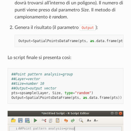
dovrà trovarsi all’interno di un poligono). Il numero di
punti viene preso dal parametro
Size
. Il metodo di
campionamento è
random
.
Genera il risultato (il parametro
):
Output
Output
=
SpatialPointsDataFrame
(
pts
,
as
.
data
.
frame
(
pts
))
Lo script finale si presenta così:
##Point pattern analysis=group
##Layer=vector
##Size=number 10
##Output=output vector
pts
=
spsample
(
Layer
,
Size
,
type
=
"random"
)
Output
=
SpatialPointsDataFrame
(
pts
,
as
.
data
.
frame
(
pts
))