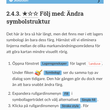
Solution
2.4.3.
★☆☆
Följ med: Ändra
symbolstruktur
Det här är bra så här långt, men det finns mer i ett lagers
symbologi än bara dess färg. Härnäst vill vi eliminera
linjerna mellan de olika markanvändningsområdena för
att göra kartan mindre visuellt rörig.
Öppna fönstret
för lagret
.
landuse
Lageregenskaper
Under fliken
ser du samma typ av
Symbologi
dialog som tidigare. Den här gången gör du dock mer
än att bara snabbt ändra färg.
Expandera rullgardinsmenyn
i
Fill
symbollagerträdet och välj alternativet
.
Simple fill
Klicka på rullgardinsmenyn
. För
Stroke style