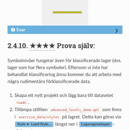
Svar
2.4.10.
★★★★
Prova själv:
Symbolnivåer fungerar även för klassificerade lager (dvs.
lager som har flera symboler). Eftersom vi inte har
behandlat klassificering ännu kommer du att arbeta med
några rudimentära förklassificerade data.
Skapa ett nytt projekt och lägg bara till datasetet
.
roads
Tillämpa stilfilen
som finns
advanced_levels_demo.qml
i
på lagret. Detta kan göras via
exercise_data/styles
längst ner i
-
Style ► Load Style…
Lageregenskaper