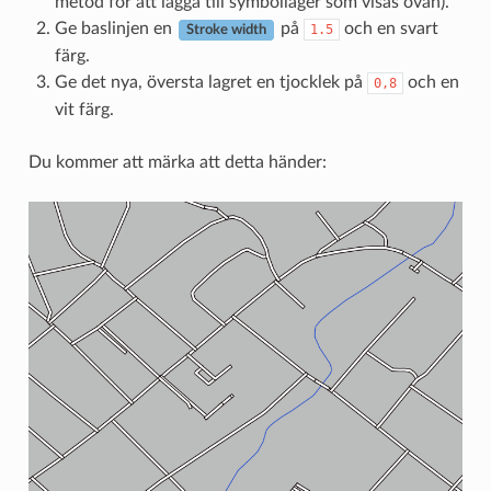
metod för att lägga till symbollager som visas ovan).
Ge baslinjen en
på
och en svart
1.5
Stroke width
färg.
Ge det nya, översta lagret en tjocklek på
och en
0,8
vit färg.
Du kommer att märka att detta händer: