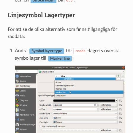
och en
på
.
0.5
Stroke width
Linjesymbol Lagertyper
För att se de olika alternativ som finns tillgängliga för
raddata:
Ändra
för
-lagrets översta
roads
Symbol layer type
symbollager till
:
Marker line