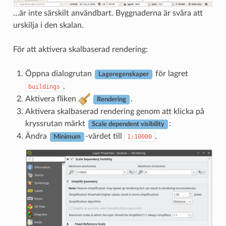
…är inte särskilt användbart. Byggnaderna är svåra att
urskilja i den skalan.
För att aktivera skalbaserad rendering:
Öppna dialogrutan
för lagret
Lageregenskaper
.
buildings
Aktivera fliken
.
Rendering
Aktivera skalbaserad rendering genom att klicka på
kryssrutan märkt
:
Scale dependent visibility
Ändra
-värdet till
.
1:10000
Minimum