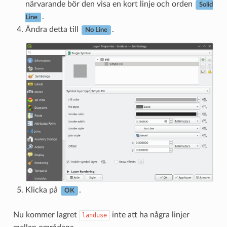
närvarande bör den visa en kort linje och orden
Solid
.
Line
Ändra detta till
.
No Line
Klicka på
.
OK
Nu kommer lagret
inte att ha några linjer
landuse