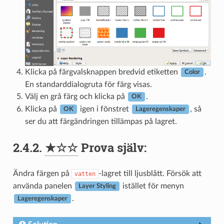
Klicka på färgvalsknappen bredvid etiketten
.
Color
En standarddialogruta för färg visas.
Välj en grå färg och klicka på
.
OK
Klicka på
igen i fönstret
, så
OK
Lageregenskaper
ser du att färgändringen tillämpas på lagret.
2.4.2.
★☆☆
Prova själv:
Ändra färgen på
-lagret till ljusblått. Försök att
vatten
använda panelen
istället för menyn
Layer Styling
.
Lageregenskaper