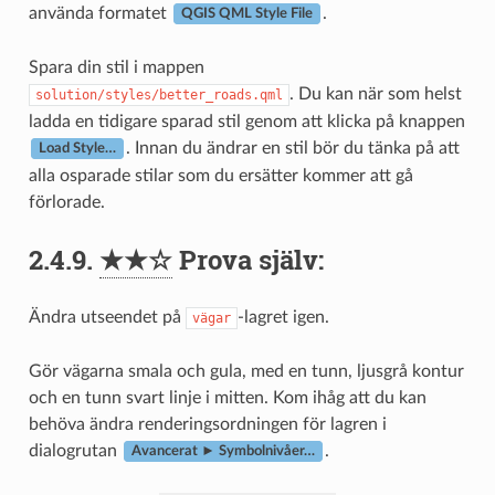
använda formatet
.
QGIS QML Style File
Spara din stil i mappen
. Du kan när som helst
solution/styles/better_roads.qml
ladda en tidigare sparad stil genom att klicka på knappen
. Innan du ändrar en stil bör du tänka på att
Load Style…
alla osparade stilar som du ersätter kommer att gå
förlorade.
2.4.9.
★★☆
Prova själv:
Ändra utseendet på
-lagret igen.
vägar
Gör vägarna smala och gula, med en tunn, ljusgrå kontur
och en tunn svart linje i mitten. Kom ihåg att du kan
behöva ändra renderingsordningen för lagren i
dialogrutan
.
Avancerat ► Symbolnivåer…